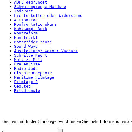
ADFC gegründet
Schwulengruppe Nordsee
Jadekost
Lichterketten oder Widerstand
Aktionstag
Konfrontationskurs
Wahlkampf-Rock
Postreform
Kunstmarkt
Motorräder raus!
Sound Wave
Ausstellung: Wainer Vaccari
Schrille Nacht
Müll zu Müll
Frauenliste
Radio Jade
Ölschlammdeponie
Maritime Filmtage
Filmtage 2
Geoutet!
Bilddienste
Startseite
Suchen und finden! Im Gegenwind finden Sie mehr Informationen als