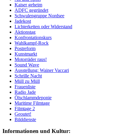
Kaiser geheim
ADFC gegründet
Schwulengruppe Nordsee
Jadekost
Lichterketten oder Widerstand
Aktionstag
Konfrontationskurs
Wahlkampf-Rock
Postreform
Kunstmarkt
Motorräder raus!
Sound Wave
Ausstellung: Wainer Vaccari
Schrille Nacht
Müll zu Müll
Frauenliste
Radio Jade
Ölschlammdeponie
Maritime Filmtage
Filmtage 2
Geoutet!
Bilddienste
Informationen und Kultur: