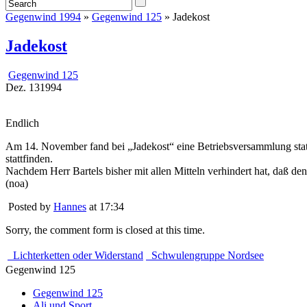
Gegenwind 1994
»
Gegenwind 125
» Jadekost
Jadekost
Gegenwind 125
Dez.
13
1994
Endlich
Am 14. November fand bei „Jadekost“ eine Betriebsversammlung statt
stattfinden.
Nachdem Herr Bartels bisher mit allen Mitteln verhindert hat, daß de
(noa)
Posted by
Hannes
at 17:34
Sorry, the comment form is closed at this time.
Lichterketten oder Widerstand
Schwulengruppe Nordsee
Gegenwind 125
Gegenwind 125
Ali und Sport