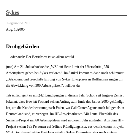
Sykes
Gegenwind 210
Aug.
10
2005
Drohgebärden
… oder auch: Der Betriebsrat ist an allem schuld
(noa) Am 21. Juli schockte die „WZ“ auf Seite 1 mit der Überschrift „250
Arbeitsplätze gehen bei Sykes verloren“. Im Artikel kommt es dann noch schlimmer:
„Betriebsrat und Geschäftsführung von Sykes Enterprises in Roffhausen ringen um
die Abwicklung von 300 Arbeitsplätzen“, heißt es da.
Tatsächlich geht es um 242 Kündigungen in diesem Jahr. Schon seit längerer Zeit ist
bekannt, dass Hewlett Packard seinen Auftrag zum Ende des Jahres 2005 gekündigt
hat, um die Kundenbetreuung nach Polen, wo Call Center Agents noch billiger als in
Deutschland sind, zu verlegen. Im HP-Projekt arbeiten 240 Leute. Ebenfalls das
Siemens-Projekt mit 60 Arbeitsplätzen wird in diesem Jahr auslaufen. Aus dem HP-
Projekt stehen 185 Personen auf Sölters Kündigungsliste, aus dem Siemens-Projekt
57. Außer diesen beiden Projekten erledigt Sykes Enterprises aber noch weitere