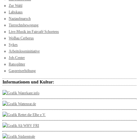
Zur Wahl
Labskaus
Naziaufmarsch
Tierrechtsbewegung
Live-Musik im Faircafé Schortens
WoBau Cerberus
Sykes
Arbeitsloseninitiative
Job-Center
Ratssplitter
Gaspreiserhöhung
Informationen und Kultur: