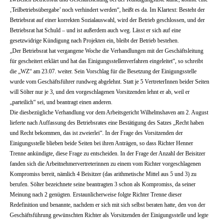
‚Teilbetriebsübergabe’ noch verhindert werden“, heißt es da. Im Klartext: Besteht der
Betriebsrat auf einer korrekten Sozialauswahl, wird der Betrieb geschlossen, und der
Betriebsrat hat Schuld – und ist außerdem auch weg. Lässt er sich auf eine
gesetzwidrige Kündigung nach Projekten ein, bleibt der Betrieb bestehen.
„Der Betriebsrat hat vergangene Woche die Verhandlungen mit der Geschäftsleitung
für gescheitert erklärt und hat das Einigungsstellenverfahren eingeleitet“, so schreibt
die „WZ“ am 23.07. weiter. Sein Vorschlag für die Besetzung der Einigungsstelle
wurde vom Geschäftsführer rundweg abgelehnt. Statt je 5 VertreterInnen beider Seiten
will Sölter nur je 3, und den vorgeschlagenen Vorsitzenden lehnt er ab, weil er
„parteilich“ sei, und beantragt einen anderen.
Die diesbezügliche Verhandlung vor dem Arbeitsgericht Wilhelmshaven am 2. August
lieferte nach Auffassung des Betriebsrates eine Bestätigung des Satzes „Recht haben
und Recht bekommen, das ist zweierlei“. In der Frage des Vorsitzenden der
Einigungsstelle blieben beide Seiten bei ihren Anträgen, so dass Richter Henner
Trenne ankündigte, diese Frage zu entscheiden. In der Frage der Anzahl der Beisitzer
fanden sich die Arbeitnehmervertreterinnen zu einem vom Richter vorgeschlagenen
Kompromiss bereit, nämlich 4 Beisitzer (das arithmetische Mittel aus 5 und 3) zu
berufen. Sölter bezeichnete seine beantragten 3 schon als Kompromiss, da seiner
Meinung nach 2 genügten. Erstaunlicherweise folgte Richter Trenne dieser
Redefinition und benannte, nachdem er sich mit sich selbst beraten hatte, den von der
Geschäftsführung gewünschten Richter als Vorsitzenden der Einigungsstelle und legte