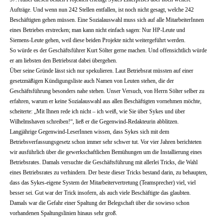
Aufträge. Und wenn nun 242 Stellen entfallen, ist noch nicht gesagt, welche 242
Beschäftigten gehen müssen. Eine Sozialauswahl muss sich auf alle MitarbeiterInnen
eines Betriebes erstrecken; man kann nicht einfach sagen: Nur HP-Leute und
Siemens-Leute gehen, weil diese beiden Projekte nicht weitergeführt werden.
So würde es der Geschäftsführer Kurt Sölter gerne machen. Und offensichtlich würde
er am liebsten den Betriebsrat dabei übergehen.
Über seine Gründe lässt sich nur spekulieren. Laut Betriebsrat müssten auf einer
gesetzmäßigen Kündigungsliste auch Namen von Leuten stehen, die der
Geschäftsführung besonders nahe stehen. Unser Versuch, von Herrn Sölter selber zu
erfahren, warum er keine Sozialauswahl aus allen Beschäftigten vornehmen möchte,
scheiterte: „Mit Ihnen rede ich nicht – ich weiß, wie Sie über Sykes und über
Wilhelmshaven schreiben!“, ließ er die Gegenwind-Redakteurin abblitzen.
Langjährige Gegenwind-LeserInnen wissen, dass Sykes sich mit dem
Betriebsverfassungsgesetz schon immer sehr schwer tut. Vor vier Jahren berichteten
wir ausführlich über die gewerkschaftlichen Bemühungen um die Installierung eines
Betriebsrates. Damals versuchte die Geschäftsführung mit allerlei Tricks, die Wahl
eines Betriebsrates zu verhindern. Der beste dieser Tricks bestand darin, zu behaupten,
dass das Sykes-eigene System der Mitarbeitervertretung (Teamsprecher) viel, viel
besser sei. Gut war der Trick insofern, als auch viele Beschäftigte das glaubten.
Damals war die Gefahr einer Spaltung der Belegschaft über die sowieso schon
vorhandenen Spaltungslinien hinaus sehr groß.