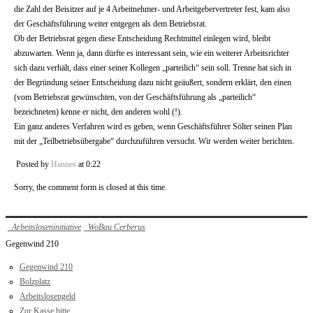
die Zahl der Beisitzer auf je 4 Arbeitnehmer- und Arbeitgebervertreter fest, kam also
der Geschäftsführung weiter entgegen als dem Betriebsrat.
Ob der Betriebsrat gegen diese Entscheidung Rechtmittel einlegen wird, bleibt
abzuwarten. Wenn ja, dann dürfte es interessant sein, wie ein weiterer Arbeitsrichter
sich dazu verhält, dass einer seiner Kollegen „parteilich“ sein soll. Trenne hat sich in
der Begründung seiner Entscheidung dazu nicht geäußert, sondern erklärt, den einen
(vom Betriebsrat gewünschten, von der Geschäftsführung als „parteilich“
bezeichneten) kenne er nicht, den anderen wohl (!).
Ein ganz anderes Verfahren wird es geben, wenn Geschäftsführer Sölter seinen Plan
mit der „Teilbetriebsübergabe“ durchzuführen versucht. Wir werden weiter berichten.
Posted by
Hannes
at 0:22
Sorry, the comment form is closed at this time.
Arbeitsloseninitiative
WoBau Cerberus
Gegenwind 210
Gegenwind 210
Bolzplatz
Arbeitslosengeld
Zur Kasse bitte