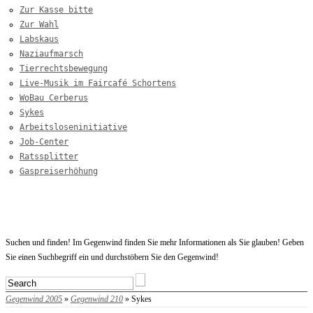
Zur Kasse bitte
Zur Wahl
Labskaus
Naziaufmarsch
Tierrechtsbewegung
Live-Musik im Faircafé Schortens
WoBau Cerberus
Sykes
Arbeitsloseninitiative
Job-Center
Ratssplitter
Gaspreiserhöhung
Startseite
Suchen und finden! Im Gegenwind finden Sie mehr Informationen als Sie glauben! Geben
Sie einen Suchbegriff ein und durchstöbern Sie den Gegenwind!
Gegenwind 2005
»
Gegenwind 210
» Sykes