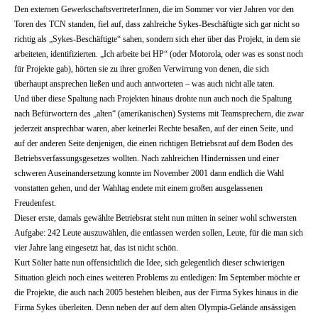
Den externen GewerkschaftsvertreterInnen, die im Sommer vor vier Jahren vor den
Toren des TCN standen, fiel auf, dass zahlreiche Sykes-Beschäftigte sich gar nicht so
richtig als „Sykes-Beschäftigte“ sahen, sondern sich eher über das Projekt, in dem sie
arbeiteten, identifizierten. „Ich arbeite bei HP“ (oder Motorola, oder was es sonst noch
für Projekte gab), hörten sie zu ihrer großen Verwirrung von denen, die sich
überhaupt ansprechen ließen und auch antworteten – was auch nicht alle taten.
Und über diese Spaltung nach Projekten hinaus drohte nun auch noch die Spaltung
nach Befürwortern des „alten“ (amerikanischen) Systems mit Teamsprechern, die zwar
jederzeit ansprechbar waren, aber keinerlei Rechte besaßen, auf der einen Seite, und
auf der anderen Seite denjenigen, die einen richtigen Betriebsrat auf dem Boden des
Betriebsverfassungsgesetzes wollten. Nach zahlreichen Hindernissen und einer
schweren Auseinandersetzung konnte im November 2001 dann endlich die Wahl
vonstatten gehen, und der Wahltag endete mit einem großen ausgelassenen
Freudenfest.
Dieser erste, damals gewählte Betriebsrat steht nun mitten in seiner wohl schwersten
Aufgabe: 242 Leute auszuwählen, die entlassen werden sollen, Leute, für die man sich
vier Jahre lang eingesetzt hat, das ist nicht schön.
Kurt Sölter hatte nun offensichtlich die Idee, sich gelegentlich dieser schwierigen
Situation gleich noch eines weiteren Problems zu entledigen: Im September möchte er
die Projekte, die auch nach 2005 bestehen bleiben, aus der Firma Sykes hinaus in die
Firma Sykes überleiten. Denn neben der auf dem alten Olympia-Gelände ansässigen