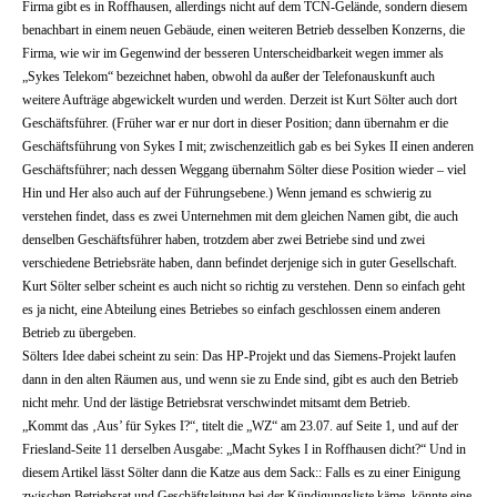
Firma gibt es in Roffhausen, allerdings nicht auf dem TCN-Gelände, sondern diesem
benachbart in einem neuen Gebäude, einen weiteren Betrieb desselben Konzerns, die
Firma, wie wir im Gegenwind der besseren Unterscheidbarkeit wegen immer als
„Sykes Telekom“ bezeichnet haben, obwohl da außer der Telefonauskunft auch
weitere Aufträge abgewickelt wurden und werden. Derzeit ist Kurt Sölter auch dort
Geschäftsführer. (Früher war er nur dort in dieser Position; dann übernahm er die
Geschäftsführung von Sykes I mit; zwischenzeitlich gab es bei Sykes II einen anderen
Geschäftsführer; nach dessen Weggang übernahm Sölter diese Position wieder – viel
Hin und Her also auch auf der Führungsebene.) Wenn jemand es schwierig zu
verstehen findet, dass es zwei Unternehmen mit dem gleichen Namen gibt, die auch
denselben Geschäftsführer haben, trotzdem aber zwei Betriebe sind und zwei
verschiedene Betriebsräte haben, dann befindet derjenige sich in guter Gesellschaft.
Kurt Sölter selber scheint es auch nicht so richtig zu verstehen. Denn so einfach geht
es ja nicht, eine Abteilung eines Betriebes so einfach geschlossen einem anderen
Betrieb zu übergeben.
Sölters Idee dabei scheint zu sein: Das HP-Projekt und das Siemens-Projekt laufen
dann in den alten Räumen aus, und wenn sie zu Ende sind, gibt es auch den Betrieb
nicht mehr. Und der lästige Betriebsrat verschwindet mitsamt dem Betrieb.
„Kommt das ‚Aus’ für Sykes I?“, titelt die „WZ“ am 23.07. auf Seite 1, und auf der
Friesland-Seite 11 derselben Ausgabe: „Macht Sykes I in Roffhausen dicht?“ Und in
diesem Artikel lässt Sölter dann die Katze aus dem Sack:: Falls es zu einer Einigung
zwischen Betriebsrat und Geschäftsleitung bei der Kündigungsliste käme, könnte eine