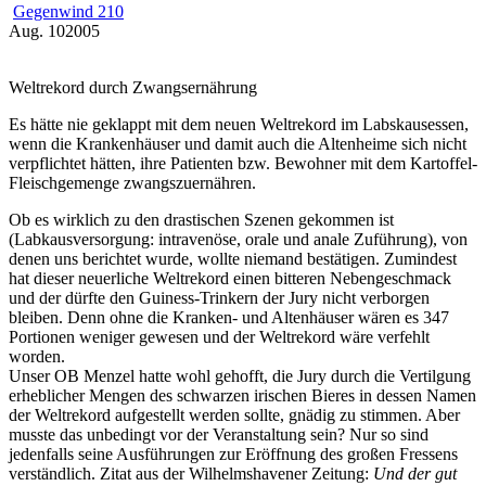
Gegenwind 210
Aug.
10
2005
Weltrekord durch Zwangsernährung
Es hätte nie geklappt mit dem neuen Weltrekord im Labskausessen,
wenn die Krankenhäuser und damit auch die Altenheime sich nicht
verpflichtet hätten, ihre Patienten bzw. Bewohner mit dem Kartoffel-
Fleischgemenge zwangszuernähren.
Ob es wirklich zu den drastischen Szenen gekommen ist
(Labkausversorgung: intravenöse, orale und anale Zuführung), von
denen uns berichtet wurde, wollte niemand bestätigen. Zumindest
hat dieser neuerliche Weltrekord einen bitteren Nebengeschmack
und der dürfte den Guiness-Trinkern der Jury nicht verborgen
bleiben. Denn ohne die Kranken- und Altenhäuser wären es 347
Portionen weniger gewesen und der Weltrekord wäre verfehlt
worden.
Unser OB Menzel hatte wohl gehofft, die Jury durch die Vertilgung
erheblicher Mengen des schwarzen irischen Bieres in dessen Namen
der Weltrekord aufgestellt werden sollte, gnädig zu stimmen. Aber
musste das unbedingt vor der Veranstaltung sein? Nur so sind
jedenfalls seine Ausführungen zur Eröffnung des großen Fressens
verständlich. Zitat aus der Wilhelmshavener Zeitung:
Und der gut