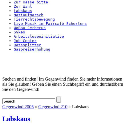
Zur Kasse bitte
Zur Wahl
Labskaus
Naziaufmarsch
Tierrechtsbewegung
Live-Musik im Faircafé Schortens
WoBau Cerberus
Sykes
Arbeitsloseninitiative
Job-Center
Ratssplitter
Gaspreiserhöhung
Startseite
Suchen und finden! Im Gegenwind finden Sie mehr Informationen
als Sie glauben! Geben Sie einen Suchbegriff ein und durchstöbern
Sie den Gegenwind!
Gegenwind 2005
»
Gegenwind 210
» Labskaus
Labskaus