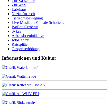
Zur Kasse bitte
Zur Wahl
Labskaus
Naziaufmarsch
Tierrechtsbewegung
Live-Musik im Faircafé Schortens
WoBau Cerberus
Sykes
Arbeitsloseninitiative
Job-Center
Ratssplitter
Gaspreiserhöhung
Informationen und Kultur: