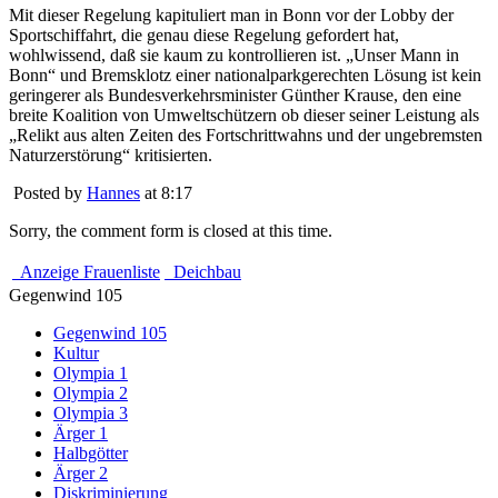
Mit dieser Regelung kapituliert man in Bonn vor der Lobby der
Sportschiffahrt, die genau diese Regelung gefordert hat,
wohlwissend, daß sie kaum zu kontrollieren ist. „Unser Mann in
Bonn“ und Bremsklotz einer nationalparkgerechten Lösung ist kein
geringerer als Bundesverkehrsminister Günther Krause, den eine
breite Koalition von Umweltschützern ob dieser seiner Leistung als
„Relikt aus alten Zeiten des Fortschrittwahns und der ungebremsten
Naturzerstörung“ kritisierten.
Posted by
Hannes
at 8:17
Sorry, the comment form is closed at this time.
Anzeige Frauenliste
Deichbau
Gegenwind 105
Gegenwind 105
Kultur
Olympia 1
Olympia 2
Olympia 3
Ärger 1
Halbgötter
Ärger 2
Diskriminierung