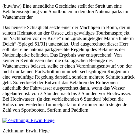
(buw/uw) Eine unendliche Geschichte stellt der Streit um eine
Befahrensregelung von Sportbooten in den drei Nationalparks im
Wattenmeer dar.
Das neueste Schlaglicht setzte einer der Mächtigen in Bonn, der in
seinem Heimatort an der Ostsee „ein gewaltiges Tourismusprojekt
mit Yachthafen vor der Küste“ und „groß angelegter Marina hinterm
Deich“ (Spiegel 51/91) unterstützt. Und ausgerechnet dieser Herr
soll über eine nationalparkgerechte Regelung des Befahrens der
Nationalparke befinden. Das Ergebnis war entsprechend: Von
keinerlei Kenntnissen über die ökologischen Belange des
Wattenmeeres belastet, stellte er einen Verordnungsentwurf vor, der
nicht nur keinen Fortschritt im nunmehr sechsjährigen Ringen um
eine vernünftige Regelung darstellt, sondern mehrere Schritte zurück
geht. So verbietet der Entwurf das Befahren der Ruhezonen
außerhalb der Fahrwasser ausgerechnet dann, wenn das Wasser
abgelaufen ist: von 3 Stunden nach bis 3 Stunden vor Hochwasser.
Bei Hochwasser· (in den verbleibenden 6 Stunden) bleiben die
Ruhezonen weiterhin Tummelplatz für die immer noch steigende
Zahl von Sportbooten, Surfern und Paddlern.
Zeichnung: Erwin Fiege