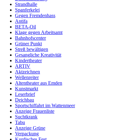
Strandhalle
Spanferkelei
Gegen Fremdenhass
Antifa
BETA-Oil
Klage gegen Arbeitsamt
Bahnhofscenter
Grüner Punkt
Streß bewältigen
Gesangliche Kreativität
Kindertheater
ARTIV
Aktzeichnen
Wellenreiter
Altentheater aus Emden
Kunstmarkt
Leserbrief
Deichbau
Sportschiffahrt im Wattenmeer
Anzeige Frauenliste
Suchtkrank
Tabu
Anzeige Grüne
Verpackung
Kurdisches Fest