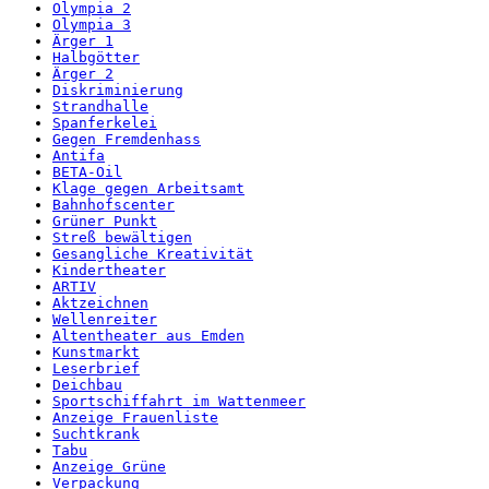
Olympia 2
Olympia 3
Ärger 1
Halbgötter
Ärger 2
Diskriminierung
Strandhalle
Spanferkelei
Gegen Fremdenhass
Antifa
BETA-Oil
Klage gegen Arbeitsamt
Bahnhofscenter
Grüner Punkt
Streß bewältigen
Gesangliche Kreativität
Kindertheater
ARTIV
Aktzeichnen
Wellenreiter
Altentheater aus Emden
Kunstmarkt
Leserbrief
Deichbau
Sportschiffahrt im Wattenmeer
Anzeige Frauenliste
Suchtkrank
Tabu
Anzeige Grüne
Verpackung