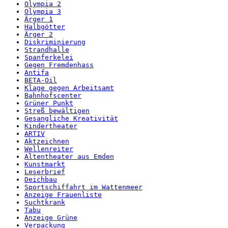
Olympia 2
Olympia 3
Ärger 1
Halbgötter
Ärger 2
Diskriminierung
Strandhalle
Spanferkelei
Gegen Fremdenhass
Antifa
BETA-Oil
Klage gegen Arbeitsamt
Bahnhofscenter
Grüner Punkt
Streß bewältigen
Gesangliche Kreativität
Kindertheater
ARTIV
Aktzeichnen
Wellenreiter
Altentheater aus Emden
Kunstmarkt
Leserbrief
Deichbau
Sportschiffahrt im Wattenmeer
Anzeige Frauenliste
Suchtkrank
Tabu
Anzeige Grüne
Verpackung