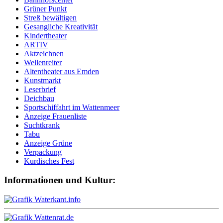
Grüner Punkt
Streß bewältigen
Gesangliche Kreativität
Kindertheater
ARTIV
Aktzeichnen
Wellenreiter
Altentheater aus Emden
Kunstmarkt
Leserbrief
Deichbau
Sportschiffahrt im Wattenmeer
Anzeige Frauenliste
Suchtkrank
Tabu
Anzeige Grüne
Verpackung
Kurdisches Fest
Informationen und Kultur: