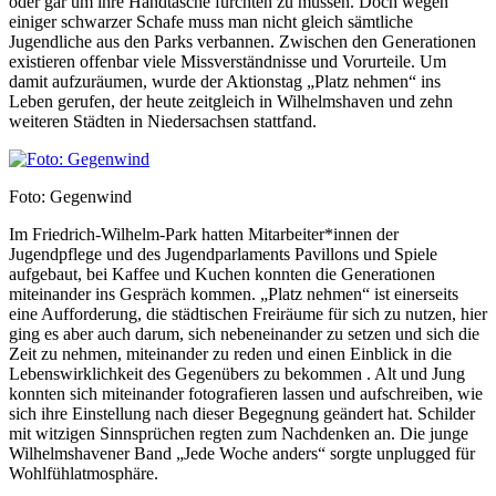
oder gar um ihre Handtasche fürchten zu müssen. Doch wegen
einiger schwarzer Schafe muss man nicht gleich sämtliche
Jugendliche aus den Parks verbannen. Zwischen den Generationen
existieren offenbar viele Missverständnisse und Vorurteile. Um
damit aufzuräumen, wurde der Aktionstag „Platz nehmen“ ins
Leben gerufen, der heute zeitgleich in Wilhelmshaven und zehn
weiteren Städten in Niedersachsen stattfand.
Foto: Gegenwind
Im Friedrich-Wilhelm-Park hatten Mitarbeiter*innen der
Jugendpflege und des Jugendparlaments Pavillons und Spiele
aufgebaut, bei Kaffee und Kuchen konnten die Generationen
miteinander ins Gespräch kommen. „Platz nehmen“ ist einerseits
eine Aufforderung, die städtischen Freiräume für sich zu nutzen, hier
ging es aber auch darum, sich nebeneinander zu setzen und sich die
Zeit zu nehmen, miteinander zu reden und einen Einblick in die
Lebenswirklichkeit des Gegenübers zu bekommen . Alt und Jung
konnten sich miteinander fotografieren lassen und aufschreiben, wie
sich ihre Einstellung nach dieser Begegnung geändert hat. Schilder
mit witzigen Sinnsprüchen regten zum Nachdenken an. Die junge
Wilhelmshavener Band „Jede Woche anders“ sorgte unplugged für
Wohlfühlatmosphäre.