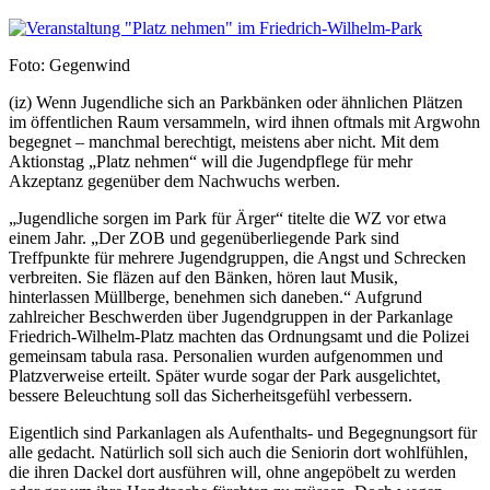
Foto: Gegenwind
(iz) Wenn Jugendliche sich an Parkbänken oder ähnlichen Plätzen
im öffentlichen Raum versammeln, wird ihnen oftmals mit Argwohn
begegnet – manchmal berechtigt, meistens aber nicht. Mit dem
Aktionstag „Platz nehmen“ will die Jugendpflege für mehr
Akzeptanz gegenüber dem Nachwuchs werben.
„Jugendliche sorgen im Park für Ärger“ titelte die WZ vor etwa
einem Jahr. „Der ZOB und gegenüberliegende Park sind
Treffpunkte für mehrere Jugendgruppen, die Angst und Schrecken
verbreiten. Sie fläzen auf den Bänken, hören laut Musik,
hinterlassen Müllberge, benehmen sich daneben.“ Aufgrund
zahlreicher Beschwerden über Jugendgruppen in der Parkanlage
Friedrich-Wilhelm-Platz machten das Ordnungsamt und die Polizei
gemeinsam tabula rasa. Personalien wurden aufgenommen und
Platzverweise erteilt. Später wurde sogar der Park ausgelichtet,
bessere Beleuchtung soll das Sicherheitsgefühl verbessern.
Eigentlich sind Parkanlagen als Aufenthalts- und Begegnungsort für
alle gedacht. Natürlich soll sich auch die Seniorin dort wohlfühlen,
die ihren Dackel dort ausführen will, ohne angepöbelt zu werden