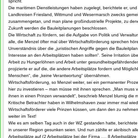
spricht.
Die maritimen Dienstleistungen haben zugelegt, berichtete er, und
Landkreisen Friesland, Wittmund und Wesermarsch zwecks gemei
zusammengetan, und man plane großindustrielle Projekte, zu denen
Zukunft werden die Bauleitplanungen beschlossen.
Die Wirtschaft zu fördern, sei die Aufgabe von Politik und Verwal
alle, die Menzel öfter mal über Wirtschaftsförderung sprechen hör
Unverständnis über die „juristischen Angriffe gegen die Bauleitpl
Interesse an den Arbeitsplätzen haben sollten“. Seine Irritation ü
Arbeit zu Hungerlöhnen und Arbeit unter gesundheitsgefährdende
projizierte er auf die, die andere Arbeitsplätze fordern und Möglic
Menschen“, die „keine Verantwortung“ übernähmen.
Wirtschaftsförderung, so Menzel weiter, sei ein permanenter Proz
hier zu investieren – man müsse mit ihnen sprechen. „Man muss vi
ihnen in einen Prinzen verwandelt“, beschrieb Menzel blumig die m
Kritische Betrachter haben in Wilhelmshaven zwar immer mal wied
Wirtschaftsförderer viele Prinzen küssen, um dann den zu nehmen,
weiter im Text!
Wie es am selben Tag auch in der WZ gestanden hatte, berichtete
in unserer Region gesunken seien. Und nun zählte er akribisch a
Arbeitsplätze auf (2 Arbeitsplätze bei der Firma …, 8 Arbeitsplätze