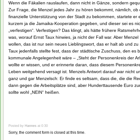
Wenn die Fäkalien rauslaufen, dann nicht in Gänze, sondern gequi
Zur Frage, die Menzel jedes Jahr zu hören bekommt, nämlich, ob 
finanzielle Unterstützung von der Stadt zu bekommen, startete er
kurzem ja die Jamaika-Kooperation gegeben, und dieser sei es nic
„verfestigen“. Verfestigen? Das klingt, als hätte frühere Ratsmehrh
was, worauf Ernst Taux hinwies, ja nicht der Fall war. Aber Menzel 
wollen, das ist nur sein neues Lieblingswort, das er halt ab und zu
Taux jedenfalls stellte fest, dass der städtische Zuschuss, den es
kommunale Angelegenheit wäre – „Steht der Personenkreis der Arb
wollte er wissen, und er erinnerte daran, dass diesem Personenkre
Leben weitgehend versagt ist. Menzels Antwort darauf war nicht un
ganz und gar Menzelsch: Er finde es seltsam, dass die, die die Rec
dann gegen die Arbeitsplätze sind, aber Hunderttausende Euro zur 
sollte wohl „NEIN“ heißen.
Posted by
Hannes
at 0:30
Sorry, the comment form is closed at this time.