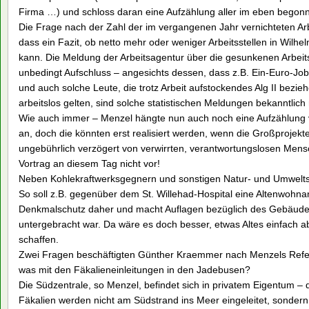
Firma …) und schloss daran eine Aufzählung aller im eben begonn
Die Frage nach der Zahl der im vergangenen Jahr vernichteten Arb
dass ein Fazit, ob netto mehr oder weniger Arbeitsstellen in Wilh
kann. Die Meldung der Arbeitsagentur über die gesunkenen Arbeits
unbedingt Aufschluss – angesichts dessen, dass z.B. Ein-Euro-Jo
und auch solche Leute, die trotz Arbeit aufstockendes Alg II bezie
arbeitslos gelten, sind solche statistischen Meldungen bekanntlich
Wie auch immer – Menzel hängte nun auch noch eine Aufzählung 
an, doch die könnten erst realisiert werden, wenn die Großprojekte
ungebührlich verzögert von verwirrten, verantwortungslosen Me
Vortrag an diesem Tag nicht vor!
Neben Kohlekraftwerksgegnern und sonstigen Natur- und Umwelts
So soll z.B. gegenüber dem St. Willehad-Hospital eine Altenwohn
Denkmalschutz daher und macht Auflagen bezüglich des Gebäudes
untergebracht war. Da wäre es doch besser, etwas Altes einfach a
schaffen.
Zwei Fragen beschäftigten Günther Kraemmer nach Menzels Refera
was mit den Fäkalieneinleitungen in den Jadebusen?
Die Südzentrale, so Menzel, befindet sich in privatem Eigentum – 
Fäkalien werden nicht am Südstrand ins Meer eingeleitet, sondern