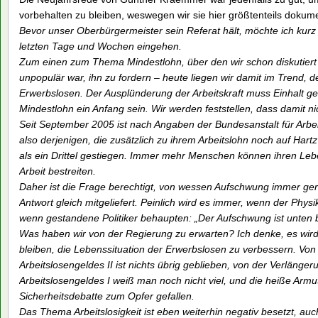
vorbehalten zu bleiben, weswegen wir sie hier größtenteils dokum
Bevor unser Oberbürgermeister sein Referat hält, möchte ich kurz 
letzten Tage und Wochen eingehen.
Zum einen zum Thema Mindestlohn, über den wir schon diskutiert 
unpopulär war, ihn zu fordern – heute liegen wir damit im Trend, 
Erwerbslosen. Der Ausplünderung der Arbeitskraft muss Einhalt g
Mindestlohn ein Anfang sein. Wir werden feststellen, dass damit n
Seit September 2005 ist nach Angaben der Bundesanstalt für Arbei
also derjenigen, die zusätzlich zu ihrem Arbeitslohn noch auf Har
als ein Drittel gestiegen. Immer mehr Menschen können ihren Lebe
Arbeit bestreiten.
Daher ist die Frage berechtigt, von wessen Aufschwung immer gered
Antwort gleich mitgeliefert. Peinlich wird es immer, wenn der Phys
wenn gestandene Politiker behaupten: „Der Aufschwung ist unte
Was haben wir von der Regierung zu erwarten? Ich denke, es wir
bleiben, die Lebenssituation der Erwerbslosen zu verbessern. Von 
Arbeitslosengeldes II ist nichts übrig geblieben, von der Verläng
Arbeitslosengeldes I weiß man noch nicht viel, und die heiße Armu
Sicherheitsdebatte zum Opfer gefallen.
Das Thema Arbeitslosigkeit ist eben weiterhin negativ besetzt, au