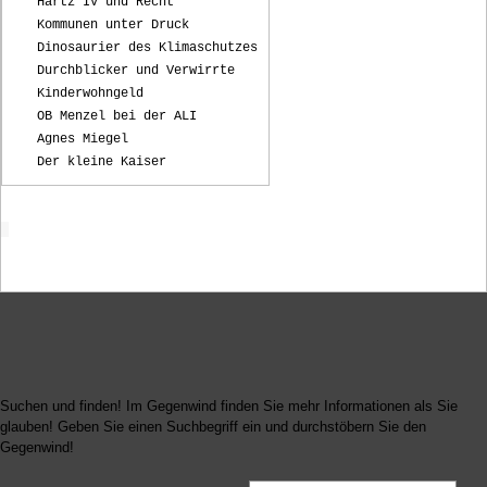
Hartz IV und Recht
Kommunen unter Druck
Dinosaurier des Klimaschutzes
Durchblicker und Verwirrte
Kinderwohngeld
OB Menzel bei der ALI
Agnes Miegel
Der kleine Kaiser
Startseite
Suchen und finden! Im Gegenwind finden Sie mehr Informationen als Sie
glauben! Geben Sie einen Suchbegriff ein und durchstöbern Sie den
Gegenwind!