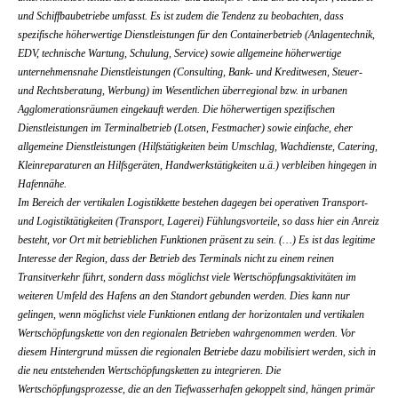
und Schiffbaubetriebe umfasst. Es ist zudem die Tendenz zu beobachten, dass
spezifische höherwertige Dienstleistungen für den Containerbetrieb (Anlagentechnik,
EDV, technische Wartung, Schulung, Service) sowie allgemeine höherwertige
unternehmensnahe Dienstleistungen (Consulting, Bank- und Kreditwesen, Steuer-
und Rechtsberatung, Werbung) im Wesentlichen überregional bzw. in urbanen
Agglomerationsräumen eingekauft werden. Die höherwertigen spezifischen
Dienstleistungen im Terminalbetrieb (Lotsen, Festmacher) sowie einfache, eher
allgemeine Dienstleistungen (Hilfstätigkeiten beim Umschlag, Wachdienste, Catering,
Kleinreparaturen an Hilfsgeräten, Handwerkstätigkeiten u.ä.) verbleiben hingegen in
Hafennähe.
Im Bereich der vertikalen Logistikkette bestehen dagegen bei operativen Transport-
und Logistiktätigkeiten (Transport, Lagerei) Fühlungsvorteile, so dass hier ein Anreiz
besteht, vor Ort mit betrieblichen Funktionen präsent zu sein. (…) Es ist das legitime
Interesse der Region, dass der Betrieb des Terminals nicht zu einem reinen
Transitverkehr führt, sondern dass möglichst viele Wertschöpfungsaktivitäten im
weiteren Umfeld des Hafens an den Standort gebunden werden. Dies kann nur
gelingen, wenn möglichst viele Funktionen entlang der horizontalen und vertikalen
Wertschöpfungskette von den regionalen Betrieben wahrgenommen werden. Vor
diesem Hintergrund müssen die regionalen Betriebe dazu mobilisiert werden, sich in
die neu entstehenden Wertschöpfungsketten zu integrieren. Die
Wertschöpfungsprozesse, die an den Tiefwasserhafen gekoppelt sind, hängen primär