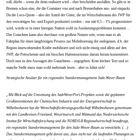
soll, dürfte – wenn die denn realisiert wird – eher bescheiden ausfallen. So gibt es in
Bremen schon eine, die die Container von und nach Bremerhaben aus- und einpackt.
Da die Loco-Quote – also der Anteil der Güter, die im Wirtschaftsraum des JWP für
den seewärtigen Im- und Export produziert werden – nur mit 0,5 – 1% prognostiziert
wird, würde es in einer hiesigen Station wohl zu Auslastungsproblemen kommen…
Das Gutachten kann also durchaus von großem Nutzen sein, wenn man es als
Fahrplan für einen langfristigen Prozess zur Mobilisierung der endogenen, d.h. der
Region innewohnenden Kräfte mobilisiert und sich nicht einzig und allein auf den
JWP, die Petrochemie und ein bisschen Hafentourismus darum herum konzentriert.
Doch nun zu den Aussagen des Gutachtens – zugegeben: Kein leichter Text und so
manche Stelle muss man wohl mehrmals lesen – aber es lohnt sich!
Strategische Ansätze für ein regionales Standortmanagement Jade-Weser-Raum
„Mit Blick auf die Umsetzung des JadeWeserPort-Projektes sowie die geplanten
Großinvestitionen der Chemischen Industrie und der Energiewirtschaft in
Wilhelmshaven hat die Wirtschaftsförderungsgesellschaft Wilhelmshaven gemeinsam
mit den Landkreisen Friesland, Wesermarsch und Wittmund das Niedersächsische
Institut für Wirtschaftsforschung und die NORD/LB Regionalwirtschaft beauftragt,
ein regionales Standortmanagement für den Jade-Weser-Raum zu entwickeln. (…)
Das Standortmanagement geht davon aus, dass nicht nur die laufenden Planungen zu