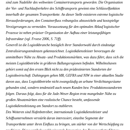
sind zum Nadelöhr des weltweiten Containertransports geworden. Die Organisation
der Vor- und Nachlaufverkehre des Schifftransports gewinnt eine Schlüsselfunktion
innerhalb der gesamten Transportkette. An dieser Stelle existieren extreme logistische
Herausforderungen, den Containerfluss reibungslos abzuwickeln und kostspielige
Verzögerungen zu vermeiden. Voraussetzung für den optimalen Ablauf logistischer
Prozesse ist neben präziser Organisation der Aufbau einer leistungsfähigen
Infrastruktur (vgl. Froese 2006, S. 71ff).
Generell ist die Logistikbranche bezüglich ihrer Standortwahl durch eindeutige
Zentralisierungstendenzen gekennzeichnet. Logistikdienstleister bevorzugen die
unmittelbare Nähe zu Absatz- und Produktionsmärkten, was dazu führt, dass sich die
meisten Logistikbetriebe in größeren Ballungsregionen befinden. Wilhelmshaven
gehört somit auf den ersten Blick nicht zu den prädestinierten Standorten der
Logistikwirtschaft. Dahingegen gehen MR, GEFRA und NIW in einer aktuellen Studie
davon aus, dass Logistikbetriebe nicht zwangsläufig an urbane Verdichtungsräume
gebunden sind, sondern tendenziell auch neuen Kunden bzw. Produktionsstandorten
folgen. Daraus folgt, dass für die Jade-Weser-Region trotz mangelnder Nähe zu
großen Absatzmärkten eine realistische Chance besteht, umfassende
Logistikdienstleistung am Standort zu etablieren.
Des Weiteren sind Hafenbetreiber, internationale Logistikdienstleister und
Schiffsunternehmen verstärkt daran interessiert, einzelne Segmente der
Transportkette unter ihren Einfluss zu bringen, um stärker von der Wertschöpfung zu