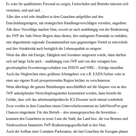
Es wäre für qualifiziertes Personal zu sorgen, Fachschulen und Betriebe müssten sich
vernetzen, und und und…
Alles dies wird sehr detailliert in dem Gutachten aufgeführt und den
Entscheidungsträgern, mit strategischen Handlungsvorschlägen versehen, angedient.
Alle diese Vorschläge machen Sinn, soweit sie auch unabhängig von der Realisierung
des JWP der Jade-Weser-Region dazu dienen, ihre endogenen Potentiale zu entfalten,
eine abgestimmte regionale Zusammenarbeit zum gegenseitigen Vorteil zu entwickeln
und ihre Attraktivität auch bezüglich der Lebensqualität zu steigern.
Wenn das alles mit Energie, Zähigkeit und Ausdauer umgesetzt würde, dann dürften
sich auf lange Sicht auch – unabhängig vom JWP und von den vertagten bzw.
geschrumpften Erweiterungsvorhaben von INEOS und WRG – Erfolge einstellen.
Auch das Wegbrechen eines größeren Arbeitgebers wie z.B. EADS/Airbus wäre in
einer aus eigener Kraft prosperierenden Region leichter zu verschmerzen.
Wenn allerdings die ganzen Bemühungen ausschließlich auf die Akquise von an den
JWP anknüpfenden Wertschöpfungsketten konzentriert werden, dann besteht die
Gefahr, dass sich das arbeitsmarktpolitische ICI-Desaster noch einmal wiederholt.
Zwar werden in dem Gutachten einem Güterverkehrszentrum im JadeWeserPort gute
Chancen eingeräumt. Für den Betrieb – also unausgesprochen die Investition –
kommen den Gutachtern in erster Linie die Stadt, das Land bzw. die von Bremen und
Niedersachsen finanzierte JWP-Realisierungsgesellschaft in den Sinn.
Auch der Aufbau einer Container-Packstation, die laut Gutachten die Eurogate planen