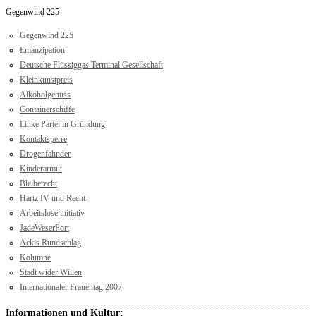
Gegenwind 225
Gegenwind 225
Emanzipation
Deutsche Flüssiggas Terminal Gesellschaft
Kleinkunstpreis
Alkoholgenuss
Containerschiffe
Linke Partei in Gründung
Kontaktsperre
Drogenfahnder
Kinderarmut
Bleiberecht
Hartz IV und Recht
Arbeitslose initiativ
JadeWeserPort
Ackis Rundschlag
Kolumne
Stadt wider Willen
Internationaler Frauentag 2007
Informationen und Kultur: