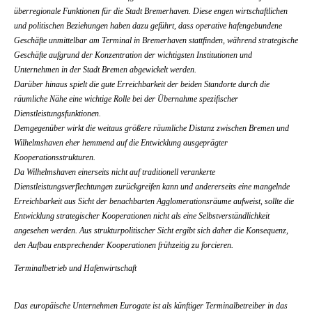
überregionale Funktionen für die Stadt Bremerhaven. Diese engen wirtschaftlichen
und politischen Beziehungen haben dazu geführt, dass operative hafengebundene
Geschäfte unmittelbar am Terminal in Bremerhaven stattfinden, während strategische
Geschäfte aufgrund der Konzentration der wichtigsten Institutionen und
Unternehmen in der Stadt Bremen abgewickelt werden.
Darüber hinaus spielt die gute Erreichbarkeit der beiden Standorte durch die
räumliche Nähe eine wichtige Rolle bei der Übernahme spezifischer
Dienstleistungsfunktionen.
Demgegenüber wirkt die weitaus größere räumliche Distanz zwischen Bremen und
Wilhelmshaven eher hemmend auf die Entwicklung ausgeprägter
Kooperationsstrukturen.
Da Wilhelmshaven einerseits nicht auf traditionell verankerte
Dienstleistungsverflechtungen zurückgreifen kann und andererseits eine mangelnde
Erreichbarkeit aus Sicht der benachbarten Agglomerationsräume aufweist, sollte die
Entwicklung strategischer Kooperationen nicht als eine Selbstverständlichkeit
angesehen werden. Aus strukturpolitischer Sicht ergibt sich daher die Konsequenz,
den Aufbau entsprechender Kooperationen frühzeitig zu forcieren.
Terminalbetrieb und Hafenwirtschaft
Das europäische Unternehmen Eurogate ist als künftiger Terminalbetreiber in das