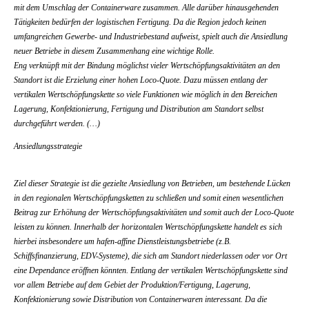
mit dem Umschlag der Containerware zusammen. Alle darüber hinausgehenden
Tätigkeiten bedürfen der logistischen Fertigung. Da die Region jedoch keinen
umfangreichen Gewerbe- und Industriebestand aufweist, spielt auch die Ansiedlung
neuer Betriebe in diesem Zusammenhang eine wichtige Rolle.
Eng verknüpft mit der Bindung möglichst vieler Wertschöpfungsaktivitäten an den
Standort ist die Erzielung einer hohen Loco-Quote. Dazu müssen entlang der
vertikalen Wertschöpfungskette so viele Funktionen wie möglich in den Bereichen
Lagerung, Konfektionierung, Fertigung und Distribution am Standort selbst
durchgeführt werden. (…)
Ansiedlungsstrategie
Ziel dieser Strategie ist die gezielte Ansiedlung von Betrieben, um bestehende Lücken
in den regionalen Wertschöpfungsketten zu schließen und somit einen wesentlichen
Beitrag zur Erhöhung der Wertschöpfungsaktivitäten und somit auch der Loco-Quote
leisten zu können. Innerhalb der horizontalen Wertschöpfungskette handelt es sich
hierbei insbesondere um hafen-affine Dienstleistungsbetriebe (z.B.
Schiffsfinanzierung, EDV-Systeme), die sich am Standort niederlassen oder vor Ort
eine Dependance eröffnen könnten. Entlang der vertikalen Wertschöpfungskette sind
vor allem Betriebe auf dem Gebiet der Produktion/Fertigung, Lagerung,
Konfektionierung sowie Distribution von Containerwaren interessant. Da die