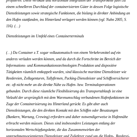
profitieren. Diese vertikale und horizontale Integration der Transportkette führt zu
einem schnelleren Durchlauf der containerisierten Güter in dessen Folge logistische
Dienstleistungen sowie strategische Funktionen, die bislang in direkter Anbindung an
den Hafen stattfanden, ins Hinterland verlagert werden können (vgl. Nuhn 2005, S.
116). (…)
Dienstleistungen im Umfeld eines Containerterminals
(…) Da Container z.T. sogar vollautomatisch von einem Verkehrsmittel auf ein
anderes verladen werden können, und da durch die Fortschritte im Bereich der
Informations- und Kommunikationstechnologien Produktion und dispositive
Tätigkeiten räumlich entkoppelt wurden, sind klassische maritime Dienstleister wie
Reedereien, Zollagenturen, Tallyfirmen, Packing-Dienstleister und Schiffsversicherer
etc. oft nicht mehr an die direkte Nähe zu Hafen- bzw. Terminaloperationen
gebunden. Durch diese räumliche Flexibilisierung des Transportablaufs ist eine
Vielzahl der ursprünglich mit dem Warenumschlag verbundenen Hafenfunktionen im
Zuge der Containerisierung ins Hinterland gerückt. Es gibt aber auch
Dienstleistungen, die den direkten Kontakt mit den Schiffen oder Besatzungen
(Bunkern, Wartung, Crewing) erfordern und daher notwendigerweise in Hafennähe
erbracht werden müssen. Dieses sind insbesondere Leistungen entlang der
horizontalen Wertschöpfungskette, die das Zusammenwirken der
unternehmensorientierten Dienstleister und Zulieferer rund um die Hafen-, Reederei-