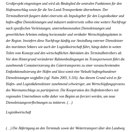
Großprojekt eingestiegen und wird als Bindeglied die zentralen Funktionen für den
Hafenumschlag sowie für die See-Land-Transportkette übernehmen. Der
Terminalbetrieb fungiert dabei einerseits als Impulsgeber für den Logistiksektor und
hafen-affine Dienstleistungen und induziert andererseits selbst eine weitere Nachfrage
nach spezifischen Vorleistungen, unternehmensnahen Dienstleistungen und
gewerblichen Arbeiten entlang horizontaler und vertikaler Wertschöpfungsketten in
der Region. Inwiefern diese Nachfrage künftig zur Ansiedlung externer Dienstleister
des maritimen Sektors wie auch der Logistikwirtschaft führt, hängt dabei in weiten
Teilen vom Konzept und den wirtschaftlichen Aktivitäten des Terminalbetreibers ab.
Vor dem Hintergrund veränderter Rahmenbedingungen im Transportwesen führt die
zunehmende Containerisierung des Gütertransportes zu einer voranschreitenden
Entfunktionalisierung der Häfen und lässt somit eine Vielzahl hafengebundener
Dienstleistungen wegfallen (vgl. Nuhn 2005, S.116). Aus diesem Grund wird es für
Hafen- und Logistikdienstleister zunehmend schwieriger, am Wertschöpfungsprozess
des Warenumschlags zu partizipieren. Die Kooperation des Hafenbetreibers mit
regionalen Unternehmen sollte daher von Beginn an forciert werden, um neue
Dienstleistungsverflechtungen zu initiieren. (…)
Logistikwirtschaft
(…) Die Abfertigung an den Terminals sowie der Weitertransport über den Landweg