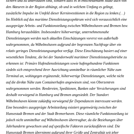
sichern und zu unterstützen sind, sondern dass es in entscheidendem Maße auch von
den Akteuren in der Region abhängt, ob und in welchem Umfang es gelingt,
zusätzliche Impulse im Umfeld dieser Kerninvestitionen in die Region zu lenken.(…)
Im Hinblick auf das maritime Dienstleistungsspektrum wird sich voraussichtlich eine
ausgeprägte Arbeits- und Funktionsteilung zwischen Wilhelmshaven und Bremen bzw.
Hamburg herausbilden. Insbesondere höherwertige, unternehmensnahe
Dienstleistungen werden nach aktuellen Einschätzungen vorerst von außerhalb
wahrgenommen, da Wilhelmshaven aufgrund der begrenzten Nachfrage über ein
relativ geringes Dienstleistungsangebot verfügt. Diese Einschätzung basiert auf einer
wesentlichen Tendenz, die bei der Standortwahl maritimer Dienstleistungsbetriebe zu
erkennen ist: Primäre Hafendienstleistungen sowie hafengebundene Funktionen
siedeln sich entsprechend ihrer Ausrichtung unmittelbar in räumlicher Nähe zum
Terminal an, wohingegen ergänzende, höherwertige Dienstleistungen, welche nicht
auf die direkte Nähe zum Containerhafen angewiesen sind, von Oberzentren
wahrgenommen werden. Reedereien, Speditionen, Banken oder Versicherungen sind
deshalb vorwiegend in Hamburg und Bremen angesiedelt. Der Standort
Wilhelmshaven könnte zukünftig vorwiegend für Dependancen interessant werden.
Eine besonders ausgeprägte Arbeitsteilung existiert gegenwärtig zwischen der
Hansestadt Bremen und der Stadt Bremerhaven. Diese räumliche Funktionsteilung ist
jedoch nicht unmittelbar auf Wilhelmshaven übertragbar, da die Beziehungen über
Jahrhunderte gewachsen und auf spezifische Faktoren zurückzuführen sind. Die
Hansestadt Bremen übernimmt aufgrund ihrer Größe und Zentralität seit jeher