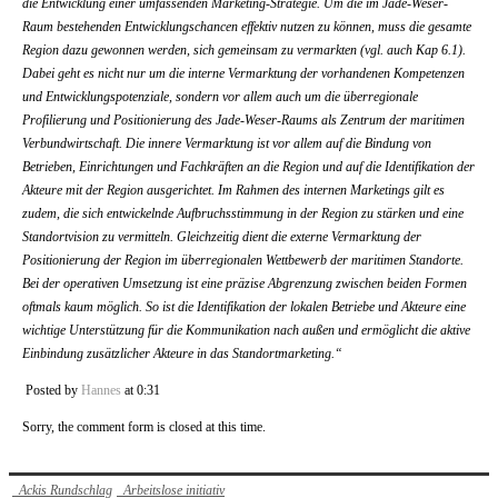
die Entwicklung einer umfassenden Marketing-Strategie. Um die im Jade-Weser-
Raum bestehenden Entwicklungschancen effektiv nutzen zu können, muss die gesamte
Region dazu gewonnen werden, sich gemeinsam zu vermarkten (vgl. auch Kap 6.1).
Dabei geht es nicht nur um die interne Vermarktung der vorhandenen Kompetenzen
und Entwicklungspotenziale, sondern vor allem auch um die überregionale
Profilierung und Positionierung des Jade-Weser-Raums als Zentrum der maritimen
Verbundwirtschaft. Die innere Vermarktung ist vor allem auf die Bindung von
Betrieben, Einrichtungen und Fachkräften an die Region und auf die Identifikation der
Akteure mit der Region ausgerichtet. Im Rahmen des internen Marketings gilt es
zudem, die sich entwickelnde Aufbruchsstimmung in der Region zu stärken und eine
Standortvision zu vermitteln. Gleichzeitig dient die externe Vermarktung der
Positionierung der Region im überregionalen Wettbewerb der maritimen Standorte.
Bei der operativen Umsetzung ist eine präzise Abgrenzung zwischen beiden Formen
oftmals kaum möglich. So ist die Identifikation der lokalen Betriebe und Akteure eine
wichtige Unterstützung für die Kommunikation nach außen und ermöglicht die aktive
Einbindung zusätzlicher Akteure in das Standortmarketing.“
Posted by
Hannes
at 0:31
Sorry, the comment form is closed at this time.
Ackis Rundschlag
Arbeitslose initiativ