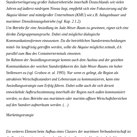
Standortverlagerung großer Industriebetriebe innerhalb Deutschlands seit vielen
Jahren auf äußerst niedrigem Niveau liegt, empfiehlt sich eine Fokussierung auf die
Akquise kleiner und mittelgroßer Unternehmen (KMU) wie z.B. Anlagenbauer und
maritimer Dienstleistungsbetriebe (vgl. Kap. 2.1.2).
Um Betriebe für eine Ansiedlung im Jade-Weser-Raum zu gewinnen, eignet sich eine
direkte Zielgruppenansprache. Dabei sind möglichst dialogische
Kommunikationsformen einzusetzen. Da die betrieblichen Standortentscheidungen
mittel- bis langfristig getroffen werden, sollte die Akquise möglichst zeitnah, d.h.
parallel zum Bau des Containerterminals einsetzen.
Im Rahmen der Ansiedlungsstrategie kommt auch dem Ausbau und der gezielten
Kommunikation der weichen Standortfaktoren des Jade-Weser-Raums ein hoher
Stellenwert zu (vgl. Grabow et. al. 1995). Nur wenn es gelingt, die Region als
attraktiven Wirtschaftsstandort und Lebensraum zu kommunizieren, kann eine
Ansiedlungsstrategie zum Erfolg führen. Dabei sollte auch die sich derzeit
entwickelnde Aufbruchsstimmung innerhalb der Region nach außen kommuniziert
werden, so dass Betriebe aus maritimen oder maritim-affinen Wirtschaftsbereichen
auf den Standort aufmerksam werden. (…)
Marketingstrategie
Ein weiteres Element beim Aufbau eines Clusters der maritimen Verbundwirtschaft ist