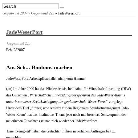
Gegenwind 2007
»
Gegenwind 225
» JadeWeserPort
JadeWeserPort
Gegenwind 225
Feb.
28
2007
Aus Sch... Bonbons machen
JadeWeserPort: Arbeitsplätze fallen nicht vom Himmel
(jm) Im Jahre 2000 hat das Niedersächsische Institut für Wirtschaftsforschung (DIW)
das Gutachten
„Wirtschaftliche Entwicklungsperspektiven des Jade-Weser-Raums
unter besonderer Berücksichtigung des geplanten Jade-Weser-Ports“
vorgelegt.
Unter dem Titel „Strategische Ansätze für ein Regionales Standortmanagement Jade-
Weser-Raum“ hat das Institut das Thema jetzt noch mal beackert. Schwerpunkt des
neuerlichen Gutachtens ist natürlich wieder der JadeWeserPort.
Eine ‚Neuigkeit’ haben die Gutachter in ihrer neuerlichen Auftragsarbeit zu
vermelden: