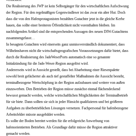
Die Realisierung des JWP ist kein Selbstgänger für den wirtschaftlichen Aufschwung
der Region. Für den regelmäßigen Gegenwindleser ist das zwar ein alter Hut. Doch
dass die von den Hafenprotagonisten bezahlten Gutachter jetzt in die gleiche Kerbe
hauen, das sollte einer breiteren Öffentlichkeit nicht vorenthalten bleiben. Im
nachfolgenden Artikel sind die entsprechenden Aussagen des neuen DIW-Gutachtens
zusammengefasst…
In besagtem Gutachten wird einerseits ganz unmissverständlich dokumentiert, dass
Wilhelmshaven nicht die wirtschaftsgeografischen Voraussetzungen dafür bietet, dass
durch die Realisierung des JadeWeserPorts automatisch eine so genannte
Initialzündung für die Jade-Weser-Region ausgelöst wird.
Andererseits wird in Aussicht gestellt, dass bei Abarbeitung einer Riesenpalette
sowohl breit gefächerter als auch tief gestaffelter Maßnahmen die Aussicht besteht,
terminalbezogene Wertschöpfung in der Region aufzubauen und weitere von außen
einzuwerben. Den Betrieben der Region müsse zunächst einmal flächendeckend
bewusst gemacht werden, welche wirtschaftlichen Möglichkeiten der Terminalbetrieb
für sie biete. Dann sollten sie sich in jeder Hinsicht qualifizieren und bei größeren
Aufgaben zu überbetrieblichen Lösungen vernetzen. Fachpersonal für hafenbezogene
Arbeitsfelder müsste ausgebildet werden.
Es sollte der Boden bereitet werden für die erfolgreiche Anwerbung von
hafenorientierten Betrieben. Als Grundlage dafür müsse die Region attraktiver
gemacht werden.