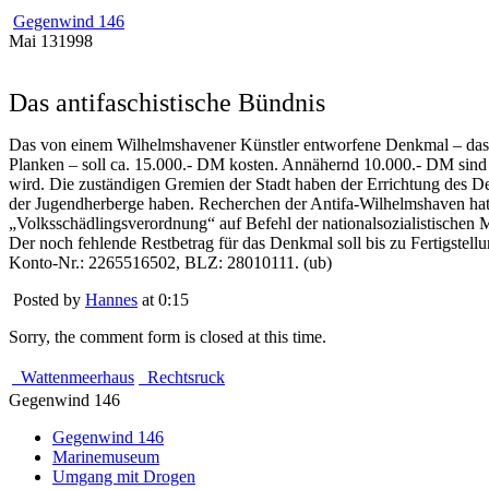
Gegenwind 146
Mai
13
1998
Das antifaschistische Bündnis
Das von einem Wilhelmshavener Künstler entworfene Denkmal – das 
Planken – soll ca. 15.000.- DM kosten. Annähernd 10.000.- DM sind 
wird. Die zuständigen Gremien der Stadt haben der Errichtung des Den
der Jugendherberge haben. Recherchen der Antifa-Wilhelmshaven ha
„Volksschädlingsverordnung“ auf Befehl der nationalsozialistischen 
Der noch fehlende Restbetrag für das Denkmal soll bis zu Fertigst
Konto-Nr.: 2265516502, BLZ: 28010111. (ub)
Posted by
Hannes
at 0:15
Sorry, the comment form is closed at this time.
Wattenmeerhaus
Rechtsruck
Gegenwind 146
Gegenwind 146
Marinemuseum
Umgang mit Drogen