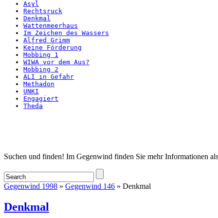
Asyl
Rechtsruck
Denkmal
Wattenmeerhaus
Im Zeichen des Wassers
Alfred Grimm
Keine Förderung
Mobbing 1
WIWA vor dem Aus?
Mobbing 2
ALI in Gefahr
Methadon
UNKI
Engagiert
Theda
Startseite
Suchen und finden! Im Gegenwind finden Sie mehr Informationen als
Gegenwind 1998
»
Gegenwind 146
» Denkmal
Denkmal