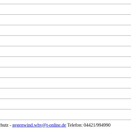
chutz -
gegenwind.whv@t-online.de
Telefon: 04421/994990