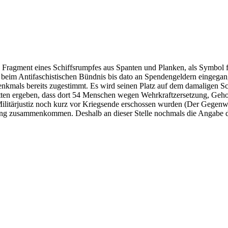
Fragment eines Schiffsrumpfes aus Spanten und Planken, als Symbol f
beim Antifaschistischen Bündnis bis dato an Spendengeldern eingegang
kmals bereits zugestimmt. Es wird seinen Platz auf dem damaligen Schi
tten ergeben, dass dort 54 Menschen wegen Wehrkraftzersetzung, Geh
Militärjustiz noch kurz vor Kriegsende erschossen wurden (Der Gegenwi
ellung zusammenkommen. Deshalb an dieser Stelle nochmals die Angabe 