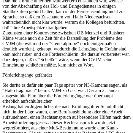
Daß die Unruhe unter den Müllwerkern entstanden war, weil sie
von der Abschaffung des Hol- und Bringedienstes in einigen
Stadtbezirken gehört hatten, kam in der Fernsehsendung nicht zur
Sprache, so daß den Zuschauern von Hallo Niedersachsen
wahrscheinlich nicht klar wurde, warum die Kollegen befürchten,
daß “ihre Arbeitsplätze draufgehen”.
Zugunsten einer Kontroverse zwischen OB Menzel und Ratsherr
Kläne wurde auch die Zeit für die Darstellung der Probleme des
CVJM (die während der “Generalprobe” noch einigermaßen
deutlich wurden), gekappt, wodurch die Lehrgänge in Gefahr sind,
kam nicht rüber, und die Förderschülerin, die darauf vorbereitet war,
darzulegen, daß es “Scheiße” wäre, wenn der CVJM seine
Einrichtung schließen müßte, kam nicht zu Wort.
Förderlehrgänge gefährdet
Sie durfte es dafür ein paar Tage später vor N3-Kameras sagen, als
“Hallo fragt nach” beim CVJM zu Gast war. Der am 2. Januar
ausgestrahlte Film über die Förderlehrgänge war überhaupt
erheblich aufschlußreicher.
Bislang hatten Jugendliche, die nach Erfüllung ihrer Schulpflicht
nicht in der Lage waren, eine Berufsausbildung oder eine Arbeit
aufzunehmen, einen Rechtsanspruch auf besondere Hilfen nach dem
Arbeitsförderungsgesetz. Dieser Rechtsanspruch wurde jetzt
wegreformiert, aus einer Muß-Bestimmung wurde eine Kann-