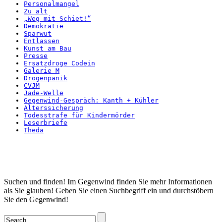
Personalmangel
Zu alt
„Weg mit Schiet!“
Demokratie
Sparwut
Entlassen
Kunst am Bau
Presse
Ersatzdroge Codein
Galerie M
Drogenpanik
CVJM
Jade-Welle
Gegenwind-Gespräch: Kanth + Kühler
Alterssicherung
Todesstrafe für Kindermörder
Leserbriefe
Theda
Startseite
Suchen und finden! Im Gegenwind finden Sie mehr Informationen
als Sie glauben! Geben Sie einen Suchbegriff ein und durchstöbern
Sie den Gegenwind!