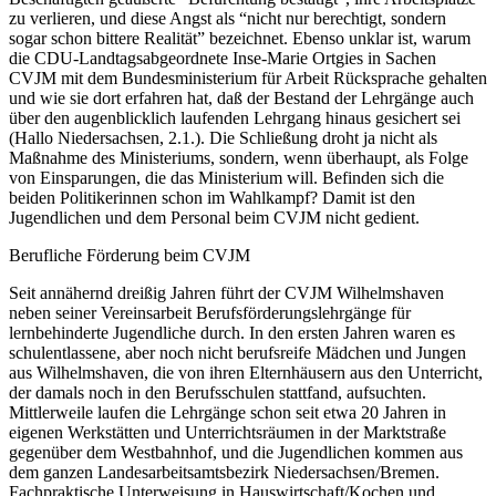
zu verlieren, und diese Angst als “nicht nur berechtigt, sondern
sogar schon bittere Realität” bezeichnet. Ebenso unklar ist, warum
die CDU-Landtagsabgeordnete Inse-Marie Ortgies in Sachen
CVJM mit dem Bundesministerium für Arbeit Rücksprache gehalten
und wie sie dort erfahren hat, daß der Bestand der Lehrgänge auch
über den augenblicklich laufenden Lehrgang hinaus gesichert sei
(Hallo Niedersachsen, 2.1.). Die Schließung droht ja nicht als
Maßnahme des Ministeriums, sondern, wenn überhaupt, als Folge
von Einsparungen, die das Ministerium will. Befinden sich die
beiden Politikerinnen schon im Wahlkampf? Damit ist den
Jugendlichen und dem Personal beim CVJM nicht gedient.
Berufliche Förderung beim CVJM
Seit annähernd dreißig Jahren führt der CVJM Wilhelmshaven
neben seiner Vereinsarbeit Berufsförderungslehrgänge für
lernbehinderte Jugendliche durch. In den ersten Jahren waren es
schulentlassene, aber noch nicht berufsreife Mädchen und Jungen
aus Wilhelmshaven, die von ihren Elternhäusern aus den Unterricht,
der damals noch in den Berufsschulen stattfand, aufsuchten.
Mittlerweile laufen die Lehrgänge schon seit etwa 20 Jahren in
eigenen Werkstätten und Unterrichtsräumen in der Marktstraße
gegenüber dem Westbahnhof, und die Jugendlichen kommen aus
dem ganzen Landesarbeitsamtsbezirk Niedersachsen/Bremen.
Fachpraktische Unterweisung in Hauswirtschaft/Kochen und