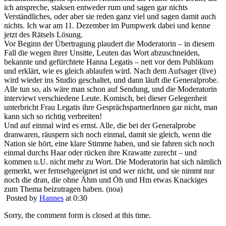
ich anspreche, staksen entweder rum und sagen gar nichts
Verständliches, oder aber sie reden ganz viel und sagen damit auch
nichts. Ich war am 11. Dezember im Pumpwerk dabei und kenne
jetzt des Rätsels Lösung.
Vor Beginn der Übertragung plaudert die Moderatorin – in diesem
Fall die wegen ihrer Unsitte, Leuten das Wort abzuschneiden,
bekannte und gefürchtete Hanna Legatis – nett vor dem Publikum
und erklärt, wie es gleich ablaufen wird. Nach dem Aufsager (live)
wird wieder ins Studio geschaltet, und dann läuft die Generalprobe.
Alle tun so, als wäre man schon auf Sendung, und die Moderatorin
interviewt verschiedene Leute. Komisch, bei dieser Gelegenheit
unterbricht Frau Legatis ihre GesprächspartnerInnen gar nicht, man
kann sich so richtig verbreiten!
Und auf einmal wird es ernst. Alle, die bei der Generalprobe
dranwaren, räuspern sich noch einmal, damit sie gleich, wenn die
Nation sie hört, eine klare Stimme haben, und sie fahren sich noch
einmal durchs Haar oder rücken ihre Krawatte zurecht – und
kommen u.U. nicht mehr zu Wort. Die Moderatorin hat sich nämlich
gemerkt, wer fernsehgeeignet ist und wer nicht, und sie nimmt nur
noch die dran, die ohne Ähm und Öh und Hm etwas Knackiges
zum Thema beizutragen haben. (noa)
Posted by
Hannes
at 0:30
Sorry, the comment form is closed at this time.