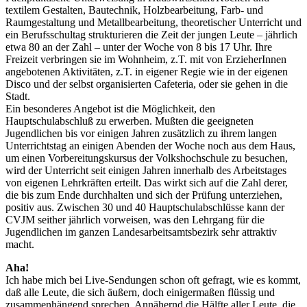
textilem Gestalten, Bautechnik, Holzbearbeitung, Farb- und
Raumgestaltung und Metallbearbeitung, theoretischer Unterricht und
ein Berufsschultag strukturieren die Zeit der jungen Leute – jährlich
etwa 80 an der Zahl – unter der Woche von 8 bis 17 Uhr. Ihre
Freizeit verbringen sie im Wohnheim, z.T. mit von ErzieherInnen
angebotenen Aktivitäten, z.T. in eigener Regie wie in der eigenen
Disco und der selbst organisierten Cafeteria, oder sie gehen in die
Stadt.
Ein besonderes Angebot ist die Möglichkeit, den
Hauptschulabschluß zu erwerben. Mußten die geeigneten
Jugendlichen bis vor einigen Jahren zusätzlich zu ihrem langen
Unterrichtstag an einigen Abenden der Woche noch aus dem Haus,
um einen Vorbereitungskursus der Volkshochschule zu besuchen,
wird der Unterricht seit einigen Jahren innerhalb des Arbeitstages
von eigenen Lehrkräften erteilt. Das wirkt sich auf die Zahl derer,
die bis zum Ende durchhalten und sich der Prüfung unterziehen,
positiv aus. Zwischen 30 und 40 Hauptschulabschlüsse kann der
CVJM seither jährlich vorweisen, was den Lehrgang für die
Jugendlichen im ganzen Landesarbeitsamtsbezirk sehr attraktiv
macht.
Aha!
Ich habe mich bei Live-Sendungen schon oft gefragt, wie es kommt,
daß alle Leute, die sich äußern, doch einigermaßen flüssig und
zusammenhängend sprechen. Annähernd die Hälfte aller Leute, die