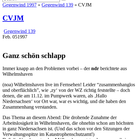
Gegenwind 1997
»
Gegenwind 139
» CVJM
CVJM
Gegenwind 139
Feb.
05
1997
Ganz schön schlapp
Immer knapp an den Problemen vorbei – der
ndr
berichtete aus
Wilhelmshaven
(noa) Wilhelmshaven live im Fernsehen! Leider “zusammenhanglos
und oberflächlich”, wie ‚zy‘ von der WZ richtig feststellte – doch
denen, die am 11.12. im Pumpwerk waren, als ‚Hallo
Niedersachsen‘ vor Ort war, war es wichtig, und die haben den
Zusammenhang verstanden.
Das Thema an diesem Abend: Die drohende Zunahme der
Arbeitslosigkeit in Wilhelmshaven, die ohnehin schon am höchsten
in ganz Niedersachsen ist. (Und das schon vor den Sitzungen der
Verwaltungsspitze im Katastrophenschutzamt!)