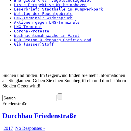
Energiepark vs. Vogelschutzgebiet
Liste Perspektive Wilhelmshaven
Leserbrief: Stadthalle im Pumpwerkpark
Welttag der Feuchtgebiete
LNG-Terminal: Widerspruch
Aktionen gegen LNG-Terminals
LNG-Terminal
Corona-Proteste
Weihnachtsmahnwache in Varel
DGB-Region Oldenburg-Ostfriesland
Gib (Wasser)Stoff!
Startseite
Suchen und finden! Im Gegenwind finden Sie mehr Informationen
als Sie glauben! Geben Sie einen Suchbegriff ein und durchstöbern
Sie den Gegenwind!
Friedenstraße
Durchbau Friedenstraße
2017
No Responses »