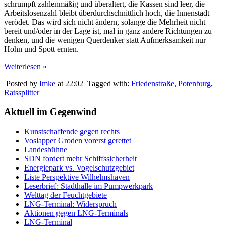
schrumpft zahlenmäßig und überaltert, die Kassen sind leer, die
Arbeitslosenzahl bleibt überdurchschnittlich hoch, die Innenstadt
verödet. Das wird sich nicht ändern, solange die Mehrheit nicht
bereit und/oder in der Lage ist, mal in ganz andere Richtungen zu
denken, und die wenigen Querdenker statt Aufmerksamkeit nur
Hohn und Spott ernten.
Weiterlesen »
Posted by
Imke
at 22:02
Tagged with:
Friedenstraße
,
Potenburg
,
Ratssplitter
Aktuell im Gegenwind
Kunstschaffende gegen rechts
Voslapper Groden vorerst gerettet
Landesbühne
SDN fordert mehr Schiffssicherheit
Energiepark vs. Vogelschutzgebiet
Liste Perspektive Wilhelmshaven
Leserbrief: Stadthalle im Pumpwerkpark
Welttag der Feuchtgebiete
LNG-Terminal: Widerspruch
Aktionen gegen LNG-Terminals
LNG-Terminal