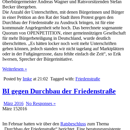
Oberbürgermeister Andreas Wagner und Ratsvorsitzenden Stefan
Becker übergeben.
Die Anzahl der Unterschriften, mit denen Bürgerinnen und Bürger
in einer Petition an den Rat der Stadt ihren Protest gegen den
Durchbau der Friedenstraße zu Ausdruck bringen, ist für eine
kommunale Angelegenheit sehr hoch. Das berechnete sogenannte
Quorum von OPENPETITION, einer gemeinnützigen Gesellschaft
für mehr Bürgerbeteiligung in Deutschland, wurde deutlich
überschritten. „Es hätten locker noch weit mehr Unterschriften
geben können, jedoch standen wir nicht tagelang auf Marktplätzen
oder in der Fußgängerzone, dazu fehlte einfach die Zeit“, so Erik
Iwersen, Sprecher der Bürgerinitiative.
Weiterlesen »
Posted by
Imke
at 21:02
Tagged with:
Friedenstraße
BI gegen Durchbau der Friedenstraße
März 2016
No Responses »
März
15
2016
Im Februar hatten wir über den
Ratsbeschluss
zum Thema
„Durchbau der Friedenstraße“ berichtet. Eine beratungsresistente