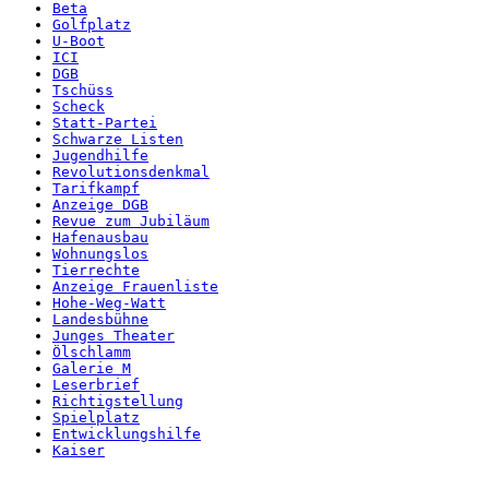
Beta
Golfplatz
U-Boot
ICI
DGB
Tschüss
Scheck
Statt-Partei
Schwarze Listen
Jugendhilfe
Revolutionsdenkmal
Tarifkampf
Anzeige DGB
Revue zum Jubiläum
Hafenausbau
Wohnungslos
Tierrechte
Anzeige Frauenliste
Hohe-Weg-Watt
Landesbühne
Junges Theater
Ölschlamm
Galerie M
Leserbrief
Richtigstellung
Spielplatz
Entwicklungshilfe
Kaiser