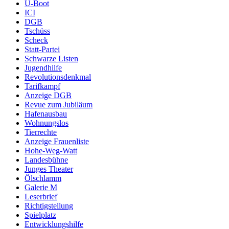
U-Boot
ICI
DGB
Tschüss
Scheck
Statt-Partei
Schwarze Listen
Jugendhilfe
Revolutionsdenkmal
Tarifkampf
Anzeige DGB
Revue zum Jubiläum
Hafenausbau
Wohnungslos
Tierrechte
Anzeige Frauenliste
Hohe-Weg-Watt
Landesbühne
Junges Theater
Ölschlamm
Galerie M
Leserbrief
Richtigstellung
Spielplatz
Entwicklungshilfe