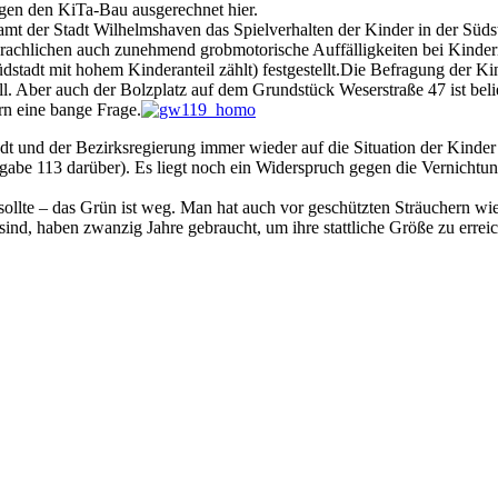
gen den KiTa-Bau ausgerechnet hier.
t der Stadt Wilhelmshaven das Spielverhalten der Kinder in der Süds
prachlichen auch zunehmend grobmotorische Auffälligkeiten bei Kinder
adt mit hohem Kinderanteil zählt) festgestellt.Die Befragung der Kin
l. Aber auch der Bolzplatz auf dem Grundstück Weserstraße 47 ist belie
rn eine bange Frage.
dt und der Bezirksregierung immer wieder auf die Situation der Kinder
be 113 darüber). Es liegt noch ein Widerspruch gegen die Vernichtung
 sollte – das Grün ist weg. Man hat auch vor geschützten Sträuchern wie
sind, haben zwanzig Jahre gebraucht, um ihre stattliche Größe zu errei