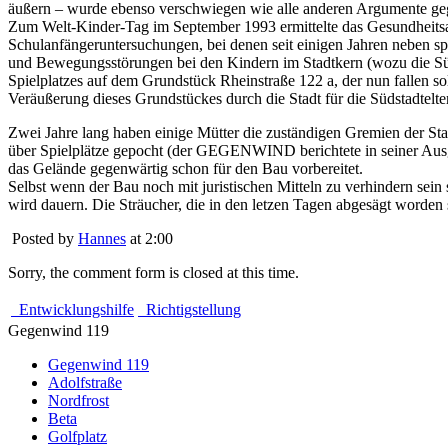
äußern – wurde ebenso verschwiegen wie alle anderen Argumente ge
Zum Welt-Kinder-Tag im September 1993 ermittelte das Gesundheitsam
Schulanfängeruntersuchungen, bei denen seit einigen Jahren neben s
und Bewegungsstörungen bei den Kindern im Stadtkern (wozu die Südst
Spielplatzes auf dem Grundstück Rheinstraße 122 a, der nun fallen sol
Veräußerung dieses Grundstückes durch die Stadt für die Südstadtelte
Zwei Jahre lang haben einige Mütter die zuständigen Gremien der Sta
über Spielplätze gepocht (der GEGENWIND berichtete in seiner Ausga
das Gelände gegenwärtig schon für den Bau vorbereitet.
Selbst wenn der Bau noch mit juristischen Mitteln zu verhindern sein
wird dauern. Die Sträucher, die in den letzen Tagen abgesägt worden 
Posted by
Hannes
at 2:00
Sorry, the comment form is closed at this time.
Entwicklungshilfe
Richtigstellung
Gegenwind 119
Gegenwind 119
Adolfstraße
Nordfrost
Beta
Golfplatz