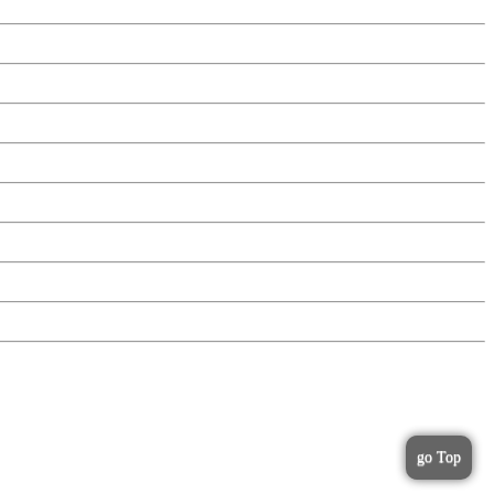
go Top