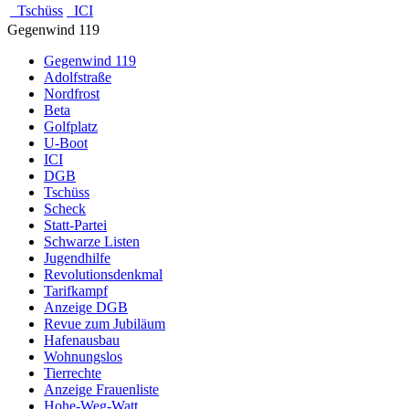
Tschüss
ICI
Gegenwind 119
Gegenwind 119
Adolfstraße
Nordfrost
Beta
Golfplatz
U-Boot
ICI
DGB
Tschüss
Scheck
Statt-Partei
Schwarze Listen
Jugendhilfe
Revolutionsdenkmal
Tarifkampf
Anzeige DGB
Revue zum Jubiläum
Hafenausbau
Wohnungslos
Tierrechte
Anzeige Frauenliste
Hohe-Weg-Watt