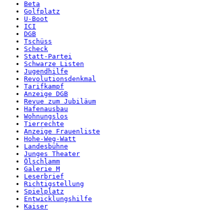
Beta
Golfplatz
U-Boot
ICI
DGB
Tschüss
Scheck
Statt-Partei
Schwarze Listen
Jugendhilfe
Revolutionsdenkmal
Tarifkampf
Anzeige DGB
Revue zum Jubiläum
Hafenausbau
Wohnungslos
Tierrechte
Anzeige Frauenliste
Hohe-Weg-Watt
Landesbühne
Junges Theater
Ölschlamm
Galerie M
Leserbrief
Richtigstellung
Spielplatz
Entwicklungshilfe
Kaiser