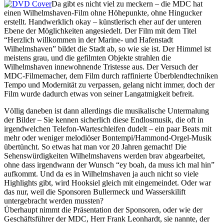
Da gibt es nicht viel zu meckern – die MDC hat
einen Wilhelmshaven-Film ohne Höhepunkte, ohne Hingucker
erstellt. Handwerklich okay – künstlerisch eher auf der unteren
Ebene der Möglichkeiten angesiedelt. Der Film mit dem Titel
“Herzlich willkommen in der Marine- und Hafenstadt
Wilhelmshaven” bildet die Stadt ab, so wie sie ist. Der Himmel ist
meis­tens grau, und die gefilmten Objekte strahlen die
Wilhelmshaven innewohnende Tristesse aus. Der Versuch der
MDC-Filmemacher, dem Film durch raffinierte Überblendtechniken
Tempo und Modernität zu verpassen, gelang nicht immer, doch der
Film wurde dadurch etwas von seiner Langatmigkeit befreit.
Völlig daneben ist dann allerdings die musikalische Untermalung
der Bilder – Sie kennen sicherlich diese Endlosmusik, die oft in
irgendwelchen Telefon-Warteschleifen dudelt – ein paar Beats mit
mehr oder weniger melodiöser Bontempi/Hammond-Orgel-Musik
übertüncht. So etwas hat man vor 20 Jahren gemacht! Die
Sehenswürdigkeiten Wilhelmshavens werden brav abgearbeitet,
ohne dass irgendwann der Wunsch “ey boah, da muss ich mal hin”
aufkommt. Und da es in Wilhelmshaven ja auch nicht so viele
Highlights gibt, wird Hooksiel gleich mit eingemeindet. Oder war
das nur, weil die Sponsoren Bullermeck und Wasserskilift
untergebracht werden mussten?
Überhaupt nimmt die Präsentation der Sponsoren, oder wie der
Geschäftsführer der MDC, Herr Frank Leonhardt, sie nannte, der