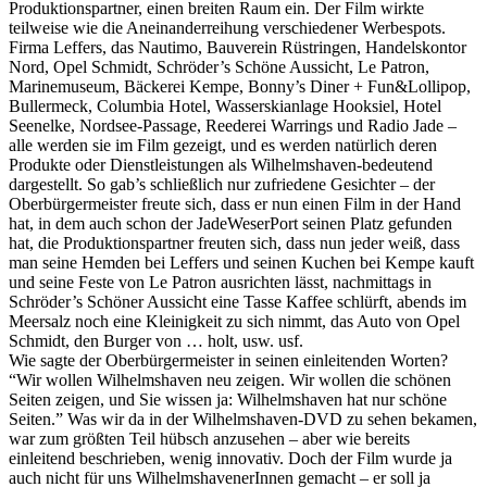
Produktionspartner, einen breiten Raum ein. Der Film wirkte
teilweise wie die Aneinanderreihung verschiedener Werbespots.
Firma Leffers, das Nautimo, Bauverein Rüstringen, Handelskontor
Nord, Opel Schmidt, Schröder’s Schöne Aussicht, Le Patron,
Marinemuseum, Bäckerei Kempe, Bonny’s Diner + Fun&Lollipop,
Bullermeck, Columbia Hotel, Wasserskianlage Hooksiel, Hotel
Seenelke, Nordsee-Passage, Reederei Warrings und Radio Jade –
alle werden sie im Film gezeigt, und es werden natürlich deren
Produkte oder Dienstleistungen als Wilhelmshaven-bedeutend
dargestellt. So gab’s schließlich nur zufriedene Gesichter – der
Oberbürgermeister freute sich, dass er nun einen Film in der Hand
hat, in dem auch schon der JadeWeserPort seinen Platz gefunden
hat, die Produktionspartner freuten sich, dass nun jeder weiß, dass
man seine Hemden bei Leffers und seinen Kuchen bei Kempe kauft
und seine Feste von Le Patron ausrichten lässt, nachmittags in
Schröder’s Schöner Aussicht eine Tasse Kaffee schlürft, abends im
Meersalz noch eine Kleinigkeit zu sich nimmt, das Auto von Opel
Schmidt, den Burger von … holt, usw. usf.
Wie sagte der Oberbürgermeister in seinen einleitenden Worten?
“Wir wollen Wilhelmshaven neu zeigen. Wir wollen die schönen
Seiten zeigen, und Sie wissen ja: Wilhelmshaven hat nur schöne
Seiten.” Was wir da in der Wilhelmshaven-DVD zu sehen bekamen,
war zum größten Teil hübsch anzusehen – aber wie bereits
einleitend beschrieben, wenig innovativ. Doch der Film wurde ja
auch nicht für uns WilhelmshavenerInnen gemacht – er soll ja