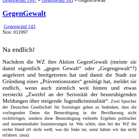
Gegenwind 1997
»
Gegenwind 143
» GegenGewalt
GegenGewalt
Gegenwind 143
Nov.
01
1997
Na endlich!
Nachdem die WZ ihre Aktion GegenGewalt (meinte sie
damit eigentlich „gegen Gewalt“ oder „Gegengewalt“?)
angeleiert und breitgetreten hat und damit die Stadt zur
Gründung eines „Präventionsrates“ genötigt hat, meldet sie
endlich, wenn auch ziemlich weit hinten und etwas
versteckt „Zweifel an der Seriosität der beunruhigenden
Meldungen über steigende Jugendkriminalität“.
Zwei Sprecher
der Deutschen Gesellschaft für Soziologie geben zu bedenken, dass die
vorliegenden Daten die Beunruhigung in der Bevölkerung nicht
rechtfertigen, sondern diese Beunruhigung vielmehr Ergebnis politischer
und massenmedialer Inszenierungen ist. Wie schön, dass bei der WZ die
rechte Hand oft nicht weiß, was die linke tut, sonst hätten wir das nicht
erfahren. (noa)