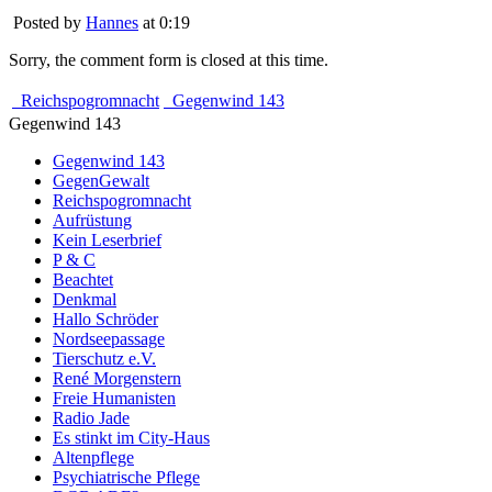
Posted by
Hannes
at 0:19
Sorry, the comment form is closed at this time.
Reichspogromnacht
Gegenwind 143
Gegenwind 143
Gegenwind 143
GegenGewalt
Reichspogromnacht
Aufrüstung
Kein Leserbrief
P & C
Beachtet
Denkmal
Hallo Schröder
Nordseepassage
Tierschutz e.V.
René Morgenstern
Freie Humanisten
Radio Jade
Es stinkt im City-Haus
Altenpflege
Psychiatrische Pflege