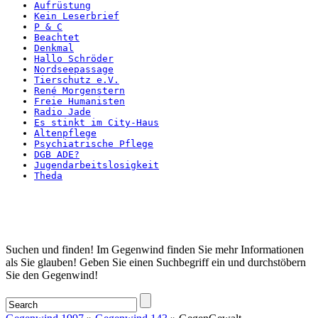
Aufrüstung
Kein Leserbrief
P & C
Beachtet
Denkmal
Hallo Schröder
Nordseepassage
Tierschutz e.V.
René Morgenstern
Freie Humanisten
Radio Jade
Es stinkt im City-Haus
Altenpflege
Psychiatrische Pflege
DGB ADE?
Jugendarbeitslosigkeit
Theda
Startseite
Suchen und finden! Im Gegenwind finden Sie mehr Informationen
als Sie glauben! Geben Sie einen Suchbegriff ein und durchstöbern
Sie den Gegenwind!