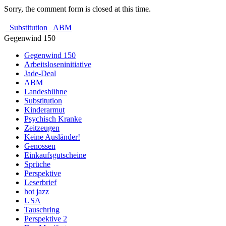
Sorry, the comment form is closed at this time.
Substitution
ABM
Gegenwind 150
Gegenwind 150
Arbeitsloseninitiative
Jade-Deal
ABM
Landesbühne
Substitution
Kinderarmut
Psychisch Kranke
Zeitzeugen
Keine Ausländer!
Genossen
Einkaufsgutscheine
Sprüche
Perspektive
Leserbrief
hot jazz
USA
Tauschring
Perspektive 2