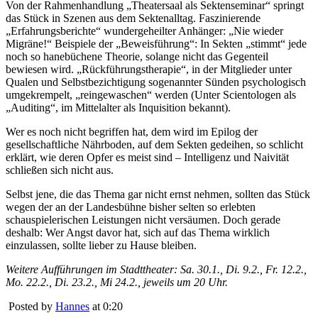
Von der Rahmenhandlung „Theatersaal als Sektenseminar“ springt
das Stück in Szenen aus dem Sektenalltag. Faszinierende
„Erfahrungsberichte“ wundergeheilter Anhänger: „Nie wieder
Migräne!“ Beispiele der „Beweisführung“: In Sekten „stimmt“ jede
noch so hanebüchene Theorie, solange nicht das Gegenteil
bewiesen wird. „Rückführungstherapie“, in der Mitglieder unter
Qualen und Selbstbezichtigung sogenannter Sünden psychologisch
umgekrempelt, „reingewaschen“ werden (Unter Scientologen als
„Auditing“, im Mittelalter als Inquisition bekannt).
Wer es noch nicht begriffen hat, dem wird im Epilog der
gesellschaftliche Nährboden, auf dem Sekten gedeihen, so schlicht
erklärt, wie deren Opfer es meist sind – Intelligenz und Naivität
schließen sich nicht aus.
Selbst jene, die das Thema gar nicht ernst nehmen, sollten das Stück
wegen der an der Landesbühne bisher selten so erlebten
schauspielerischen Leistungen nicht versäumen. Doch gerade
deshalb: Wer Angst davor hat, sich auf das Thema wirklich
einzulassen, sollte lieber zu Hause bleiben.
Weitere Aufführungen im Stadttheater: Sa. 30.1., Di. 9.2., Fr. 12.2.,
Mo. 22.2., Di. 23.2., Mi 24.2., jeweils um 20 Uhr.
Posted by
Hannes
at 0:20