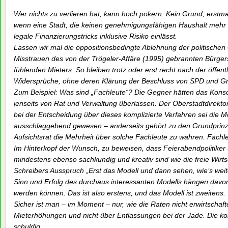
Wer nichts zu verlieren hat, kann hoch pokern. Kein Grund, erstm
wenn eine Stadt, die keinen genehmigungsfähigen Haushalt mehr hin
legale Finanzierungstricks inklusive Risiko einlässt.
Lassen wir mal die oppositionsbedingte Ablehnung der politischen
Misstrauen des von der Trögeler-Affäre (1995) gebrannten Bürgers
fühlenden Mieters: So bleiben trotz oder erst recht nach der öffen
Widersprüche, ohne deren Klärung der Beschluss von SPD und Gr
Zum Beispiel: Was sind „Fachleute“? Die Gegner hätten das Kons
jenseits von Rat und Verwaltung überlassen. Der Oberstadtdirektor
bei der Entscheidung über dieses komplizierte Verfahren sei die 
ausschlaggebend gewesen – anderseits gehört zu den Grundprinzi
Aufsichtsrat die Mehrheit über solche Fachleute zu wahren. Fachleu
Im Hinterkopf der Wunsch, zu beweisen, dass Feierabendpolitiker 
mindestens ebenso sachkundig und kreativ sind wie die freie Wirts
Schreibers Ausspruch „Erst das Modell und dann sehen, wie’s wei
Sinn und Erfolg des durchaus interessanten Modells hängen davon 
werden können. Das ist also erstens, und das Modell ist zweitens.
Sicher ist man – im Moment – nur, wie die Raten nicht erwirtschaft
Mieterhöhungen und nicht über Entlassungen bei der Jade. Die ko
schuldig.