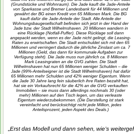
(Grundstücke und Wohnraum). Die Jade kauft die Jade-Anteile
von Sparkasse und Bremer Landesbank für 44 Millionen und
gewährt der BG einen Kredit von 65 Millionen Mark. Die BG
kauft dafür die Jade-Anteile der Stadt. Alle Anteile der
Wohnungsbaugesellschaft befinden sich jetzt in der Hand der
Jade bzw. der Stadt Wilhelmshaven. 20 Millionen wandern in
eine Rücklage (Notfall-Puffer). Diese Rücklage soll dann
angepackt werden, wenn es der Jade nicht gelingt, die Leasing-
Raten zu erwirtschaften. Die Stadt entschuldet sich mit den 65
Millionen und verringert dadurch die jährliche Zinslast um ca. 7
Millionen (Geld, das dann für kommunale Aufgaben zur
Verfügung steht). Die Jade muss nun jährlich ca. 8 Millionen
Mark Leasingraten an die GVG zahlen. Die Stadt
Wilhelmshaven hat nun 65 Millionen weniger Schulden – die
Jade (99%-Anteilseigner ist die Stadt Wilhelmshaven) hat dafür
65 Millionen mehr Schulden und 42% weniger Eigentum. Wenn
die Jade 30 Jahre lang fein säuberlich ihre Raten bezahlt hat,
hat sie ein Vorkaufsrecht für die 42% an die GVG verkauften
Immobilien – sie muss dann allerdings nochmals 30 (oder
mehr) Millionen auf den Tisch legen, um das verleaste
Eigentum wiederzubekommen. (Die Darstellung ist stark
vereinfacht und berücksichtigt nicht jede Million, jedes
Anteilsprozent, jeden Aspekt des Deals.)
„Erst das Modell und dann sehen, wie’s weitergeh