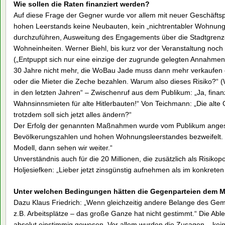
Wie sollen die Raten finanziert werden?
Auf diese Frage der Gegner wurde vor allem mit neuer Geschäftspo
hohen Leerstands keine Neubauten, kein „nichtrentabler Wohnung
durchzuführen, Ausweitung des Engagements über die Stadtgre
Wohneinheiten. Werner Biehl, bis kurz vor der Veranstaltung noch
(„Entpuppt sich nur eine einzige der zugrunde gelegten Annahmen 
30 Jahre nicht mehr, die WoBau Jade muss dann mehr verkaufen od
oder die Mieter die Zeche bezahlen. Warum also dieses Risiko?“ (W
in den letzten Jahren“ – Zwischenruf aus dem Publikum: „Ja, finanz
Wahnsinnsmieten für alte Hitlerbauten!“ Von Teichmann: „Die alte 
trotzdem soll sich jetzt alles ändern?“
Der Erfolg der genannten Maßnahmen wurde vom Publikum angesi
Bevölkerungszahlen und hohen Wohnungsleerstandes bezweifelt. 
Modell, dann sehen wir weiter.“
Unverständnis auch für die 20 Millionen, die zusätzlich als Risi
Holjesiefken: „Lieber jetzt zinsgünstig aufnehmen als im konkreten
Unter welchen Bedingungen hätten die Gegenparteien dem M
Dazu Klaus Friedrich: „Wenn gleichzeitig andere Belange des Ge
z.B. Arbeitsplätze – das große Ganze hat nicht gestimmt.“ Die Ab
absolut einstimmig gewesen. Vor allem wurden die Zusagen – kei