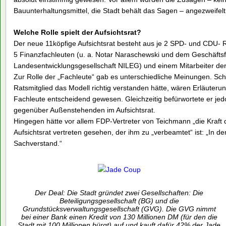
Bauunterhaltungsmittel, die Stadt behält das Sagen – angezweifelt
Welche Rolle spielt der Aufsichtsrat?
Der neue 11köpfige Aufsichtsrat besteht aus je 2 SPD- und CDU- Ra
5 Finanzfachleuten (u. a. Notar Naraschewski und dem Geschäftsf
Landesentwicklungsgesellschaft NILEG) und einem Mitarbeiter der
Zur Rolle der „Fachleute“ gab es unterschiedliche Meinungen. Sc
Ratsmitglied das Modell richtig verstanden hätte, wären Erläut
Fachleute entscheidend gewesen. Gleichzeitig befürwortete er je
gegenüber Außenstehenden im Aufsichtsrat.
Hingegen hätte vor allem FDP-Vertreter von Teichmann „die Kraft de
Aufsichtsrat vertreten gesehen, der ihm zu „verbeamtet“ ist: „In d
Sachverstand.“
Der Deal: Die Stadt gründet zwei Gesellschaften: Die
Beteiligungsgesellschaft (BG) und die
Grundstücksverwaltungsgesellschaft (GVG). Die GVG nimmt
bei einer Bank einen Kredit von 130 Millionen DM (für den die
Stadt mit 100 Millionen bürgt) auf und kauft dafür 42% der Jade