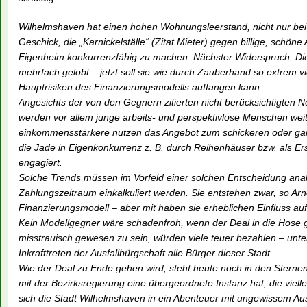
Wilhelmshaven hat einen hohen Wohnungsleerstand, nicht nur bei
Geschick, die „Karnickelställe“ (Zitat Mieter) gegen billige, sch
Eigenheim konkurrenzfähig zu machen. Nächster Widerspruch: Die
mehrfach gelobt – jetzt soll sie wie durch Zauberhand so extrem vi
Hauptrisiken des Finanzierungsmodells auffangen kann.
Angesichts der von den Gegnern zitierten nicht berücksichtigten 
werden vor allem junge arbeits- und perspektivlose Menschen weit
einkommensstärkere nutzen das Angebot zum schickeren oder ga
die Jade in Eigenkonkurrenz z. B. durch Reihenhäuser bzw. als 
engagiert.
Solche Trends müssen im Vorfeld einer solchen Entscheidung anal
Zahlungszeitraum einkalkuliert werden. Sie entstehen zwar, so Ar
Finanzierungsmodell – aber mit haben sie erheblichen Einfluss auf
Kein Modellgegner wäre schadenfroh, wenn der Deal in die Hose g
misstrauisch gewesen zu sein, würden viele teuer bezahlen – unt
Inkrafttreten der Ausfallbürgschaft alle Bürger dieser Stadt.
Wie der Deal zu Ende gehen wird, steht heute noch in den Sternen. 
mit der Bezirksregierung eine übergeordnete Instanz hat, die vielle
sich die Stadt Wilhelmshaven in ein Abenteuer mit ungewissem Au