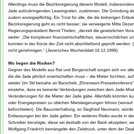
Allerdings muss die Bezirksregierung diesem Modell, insbesondere 
Jade aufzubringenden Leasingraten, zustimmen. Die Gründung der 
zudem anzeigepflichtig. Ein Trost für alle, die die bisherigen Erläu
Bezirksregierung geht es nicht besser; sie verweigerte Mitte Deze
Regierungspräsident Bernd Theilen, „derzeit die gesetzlichen Vorau
weiter: „Die komplexen finanzwirtschaftlichen, steuerrechtlichen u
konnten in der Kürze der Zeit nicht abschließend geprüft werden.
nicht genehmigen.“ (Jeversches Wochenblatt 16.12.1998)
Wo liegen die Risiken?
Gegner des Modells aus Rat und Bürgerschaft sorgen sich vor all
die die Jade jährlich erwirtschaften muss – die Mieter fürchten, a
wieder (im Stil beinahe an Barschels „Ehrenwort-Pressekonferenz“
einstehe, dass es keinerlei Verbindungen zwischen dem Jade-Mode
Veränderungen für die Mieter der Jade gäbe. Allenfalls könnten 
oder Energiepreisen zu üblichen Mietsteigerungen führen (worauf
befürchteten). Die Bauunterhaltung, so Siegfried Neumann, würde
Entlassungen bei der Jade geben. Ein weiteres Risiko wurde in de
Schreiber beruhigte, diese sei deshalb von der Bank akzeptiert, wei
Wolfgang Friedrich bemängelte den Zeitdruck, unter dem der Deal