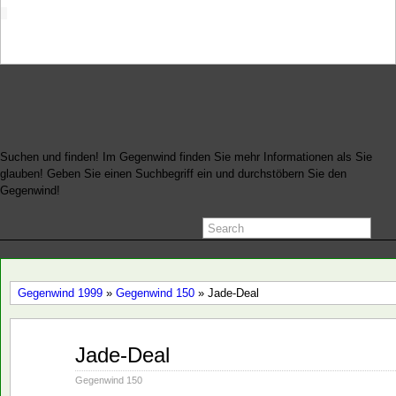
Startseite
Suchen und finden! Im Gegenwind finden Sie mehr Informationen als Sie
glauben! Geben Sie einen Suchbegriff ein und durchstöbern Sie den
Gegenwind!
Gegenwind 1999
»
Gegenwind 150
» Jade-Deal
Jan.
Jade-Deal
14
1999
Gegenwind 150