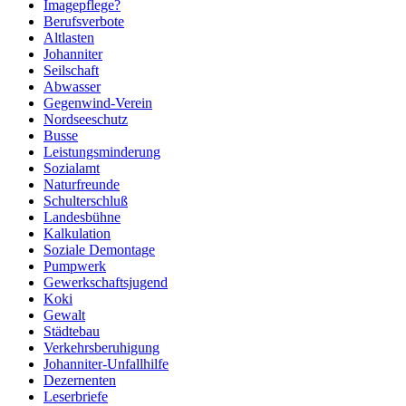
Imagepflege?
Berufsverbote
Altlasten
Johanniter
Seilschaft
Abwasser
Gegenwind-Verein
Nordseeschutz
Busse
Leistungsminderung
Sozialamt
Naturfreunde
Schulterschluß
Landesbühne
Kalkulation
Soziale Demontage
Pumpwerk
Gewerkschaftsjugend
Koki
Gewalt
Städtebau
Verkehrsberuhigung
Johanniter-Unfallhilfe
Dezernenten
Leserbriefe