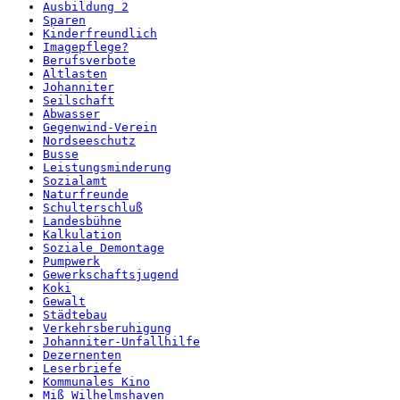
Ausbildung 2
Sparen
Kinderfreundlich
Imagepflege?
Berufsverbote
Altlasten
Johanniter
Seilschaft
Abwasser
Gegenwind-Verein
Nordseeschutz
Busse
Leistungsminderung
Sozialamt
Naturfreunde
Schulterschluß
Landesbühne
Kalkulation
Soziale Demontage
Pumpwerk
Gewerkschaftsjugend
Koki
Gewalt
Städtebau
Verkehrsberuhigung
Johanniter-Unfallhilfe
Dezernenten
Leserbriefe
Kommunales Kino
Miß Wilhelmshaven