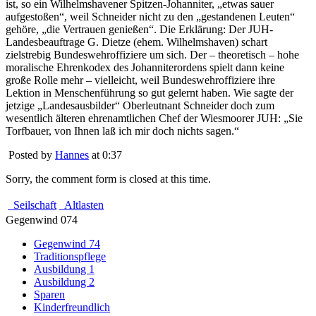
ist, so ein Wilhelmshavener Spitzen-Johanniter, „etwas sauer
aufgestoßen“, weil Schneider nicht zu den „gestandenen Leuten“
gehöre, „die Vertrauen genießen“. Die Erklärung: Der JUH-
Landesbeauftrage G. Dietze (ehem. Wilhelmshaven) schart
zielstrebig Bundeswehroffiziere um sich. Der – theoretisch – hohe
moralische Ehrenkodex des Johanniterordens spielt dann keine
große Rolle mehr – vielleicht, weil Bundeswehroffiziere ihre
Lektion in Menschenführung so gut gelernt haben. Wie sagte der
jetzige „Landesausbilder“ Oberleutnant Schneider doch zum
wesentlich älteren ehrenamtlichen Chef der Wiesmoorer JUH: „Sie
Torfbauer, von Ihnen laß ich mir doch nichts sagen.“
Posted by
Hannes
at 0:37
Sorry, the comment form is closed at this time.
Seilschaft
Altlasten
Gegenwind 074
Gegenwind 74
Traditionspflege
Ausbildung 1
Ausbildung 2
Sparen
Kinderfreundlich