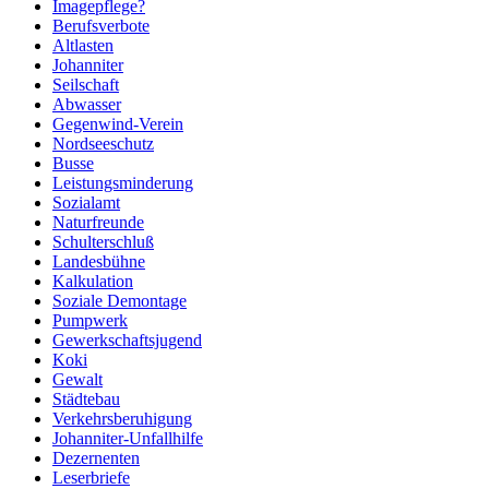
Imagepflege?
Berufsverbote
Altlasten
Johanniter
Seilschaft
Abwasser
Gegenwind-Verein
Nordseeschutz
Busse
Leistungsminderung
Sozialamt
Naturfreunde
Schulterschluß
Landesbühne
Kalkulation
Soziale Demontage
Pumpwerk
Gewerkschaftsjugend
Koki
Gewalt
Städtebau
Verkehrsberuhigung
Johanniter-Unfallhilfe
Dezernenten
Leserbriefe