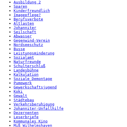
Ausbildung 2
Sparen
Kinderfreundlich
Imagepflege?
Berufsverbote
Altlasten
Johanniter
Seilschaft
Abwasser
Gegenwind-Verein
Nordseeschutz
Busse
Leistungsminderung
Sozialamt
Naturfreunde
Schulterschluß
Landesbühne
Kalkulation
Soziale Demontage
Pumpwerk
Gewerkschaftsjugend
Koki
Gewalt
Städtebau
Verkehrsberuhigung
Johanniter-Unfallhilfe
Dezernenten
Leserbriefe
Kommunales Kino
Miß Wilhelmshaven