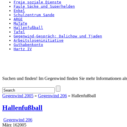
Freie soziale Dienste
Faule Säcke und Superhelden
Enkel
Schulzentrum Sande
ARGE
MuTaTe
Hallenfußball
Tafel
Gegenwind-Gespräch: Dalichow und Tjaden
Arbeitsloseninitiative
Guthabenkonto
Hartz IV
Startseite
Suchen und finden! Im Gegenwind finden Sie mehr Informationen als
Gegenwind 2005
»
Gegenwind 206
» Hallenfußball
Hallenfußball
Gegenwind 206
März
16
2005