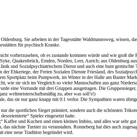
Oldenburg. Sie arbeiten in der Tagesstätte Waldmannsweg, wissen, das
esstätten für psychisch Kranke.
t nicht vorherzusehen, ob es zustande kommen würde und wie groß die
, Syke, Quakenbrück, Emden, Norden, Leer, Aurich; aus Oldenburg au
linik und Sozialpsychiatrischem Dienst und auch eine bunt gemischte
in der Ebkeriege, der Freien Sozialen Dienste Friesland, des Sozialpsy
m Sportplatz beim Pumpwerk, im Winter in der Halle am Banter Markt.
icht, wie sie sich im Vergleich so vieler Mannschaften aus ganz Nieder
wurde eine Vorrunde mit drei Gruppen ausgetragen. Die Gruppensieger, d
ganz weltmeisterschaftsmäßig zu, aber was soll’s!)
nale, das sie nur ganz knapp mit 0:1 verlor. Die Sympathien waren übr
t nur die sportlichen Sieger prämiert, sondern auch die schönsten Trikot
esorientierte“ Spieler eingesetzt hatte.
g“ Kaffee und Kuchen und einen kleinen Imbiss, und alles war sehr gut 
das nächste Turnier zu veranstalten. Ronneberg hat dies auch zugesagt.
t eine neue Tradition begründet wird.