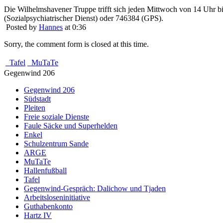
Die Wilhelmshavener Truppe trifft sich jeden Mittwoch von 14 Uhr bis
(Sozialpsychiatrischer Dienst) oder 746384 (GPS).
Posted by
Hannes
at 0:36
Sorry, the comment form is closed at this time.
Tafel
MuTaTe
Gegenwind 206
Gegenwind 206
Südstadt
Pleiten
Freie soziale Dienste
Faule Säcke und Superhelden
Enkel
Schulzentrum Sande
ARGE
MuTaTe
Hallenfußball
Tafel
Gegenwind-Gespräch: Dalichow und Tjaden
Arbeitsloseninitiative
Guthabenkonto
Hartz IV