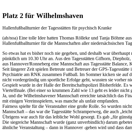
Platz 2 für Wilhelmshaven
Hallenfußballturnier der Tagesstätten für psychisch Kranke
(ah/noa) Eine tolle Idee hatten Thomas Rölleke und Tanja Böhme aus 
Hallenfußballturnier für die Mannschaften aller niedersächsischen Tag
So etwas hat es bisher noch nie gegeben, und deshalb war überhaup
pünktlich um 10.30 Uhr an. Aus den Tagesstätten Gifhorn, Diepholz
aus Hannover/Ronneberg eine Mannschaft aus Tagesstätte Balance, K
Seit längerer Zeit spielen Betreute und Betreuer der GPS-Tagesstätte 
Psychiatrie am RNK zusammen Fußball. Im Sommer kicken sie auf de
nicht vordergründig um sportliche Erfolge geht, wussten sie vorher n
Gespielt wurde in der Halle der Bereitschaftspolizei Bloherfelde. Es 
Viertelfinale. (Bei einer so krummen Zahl wie 13 geht es leider nicht 
Ja, und die Wilhelmshavener Mannschaft erreichte tatsächlich das Fi
mit einigen Vereinsspielern, was manche als unfair empfanden.
Fairness spielte für die Veranstalter eine große Rolle. So wurden nich
Mannschaft – das war die Tagesstätte Schramperweg, die auch „leicht d
Übrigens war auch für das leibliche Wohl gesorgt. Es gab „für günsti
Die siegreiche Mannschaft wurde (ganz unverbindlich) darum gebeten, 
ähnliche Veranstaltung – dann in Hannover -geben wird und dass dami