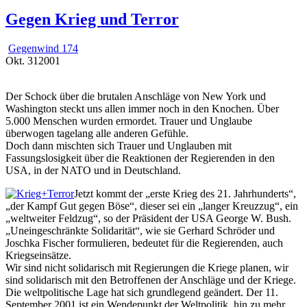
Gegen Krieg und Terror
Gegenwind 174
Okt.
31
2001
Der Schock über die brutalen Anschläge von New York und
Washington steckt uns allen immer noch in den Knochen. Über
5.000 Menschen wurden ermordet. Trauer und Unglaube
überwogen tagelang alle anderen Gefühle.
Doch dann mischten sich Trauer und Unglauben mit
Fassungslosigkeit über die Reaktionen der Regierenden in den
USA, in der NATO und in Deutschland.
Jetzt kommt der „erste Krieg des 21. Jahrhunderts“,
„der Kampf Gut gegen Böse“, dieser sei ein „langer Kreuzzug“, ein
„weltweiter Feldzug“, so der Präsident der USA George W. Bush.
„Uneingeschränkte Solidarität“, wie sie Gerhard Schröder und
Joschka Fischer formulieren, bedeutet für die Regierenden, auch
Kriegseinsätze.
Wir sind nicht solidarisch mit Regierungen die Kriege planen, wir
sind solidarisch mit den Betroffenen der Anschläge und der Kriege.
Die weltpolitische Lage hat sich grundlegend geändert. Der 11.
September 2001 ist ein Wendepunkt der Weltpolitik, hin zu mehr