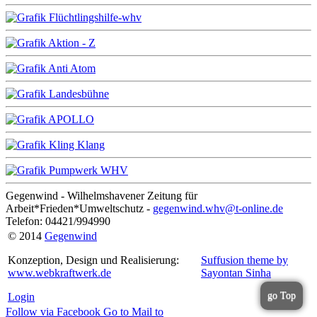
Gegenwind - Wilhelmshavener Zeitung für
Arbeit*Frieden*Umweltschutz -
gegenwind.whv@t-online.de
Telefon: 04421/994990
© 2014
Gegenwind
Konzeption, Design und Realisierung:
Suffusion theme by
www.webkraftwerk.de
Sayontan Sinha
go Top
Login
Follow via Facebook
Go to
Mail to