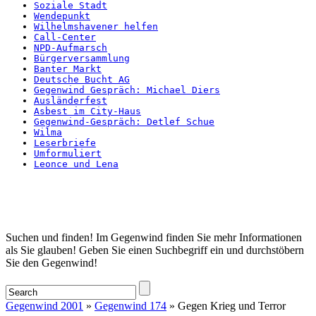
Soziale Stadt
Wendepunkt
Wilhelmshavener helfen
Call-Center
NPD-Aufmarsch
Bürgerversammlung
Banter Markt
Deutsche Bucht AG
Gegenwind Gespräch: Michael Diers
Ausländerfest
Asbest im City-Haus
Gegenwind-Gespräch: Detlef Schue
Wilma
Leserbriefe
Umformuliert
Leonce und Lena
Startseite
Suchen und finden! Im Gegenwind finden Sie mehr Informationen
als Sie glauben! Geben Sie einen Suchbegriff ein und durchstöbern
Sie den Gegenwind!
Gegenwind 2001
»
Gegenwind 174
» Gegen Krieg und Terror