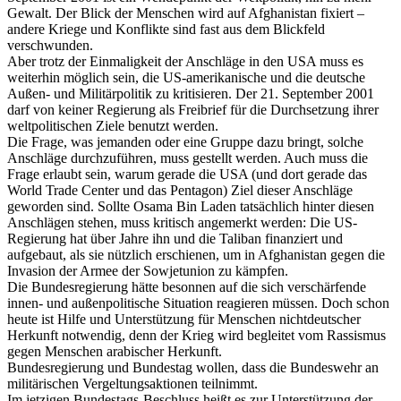
Gewalt. Der Blick der Menschen wird auf Afghanistan fixiert –
andere Kriege und Konflikte sind fast aus dem Blickfeld
verschwunden.
Aber trotz der Einmaligkeit der Anschläge in den USA muss es
weiterhin möglich sein, die US-amerikanische und die deutsche
Außen- und Militärpolitik zu kritisieren. Der 21. September 2001
darf von keiner Regierung als Freibrief für die Durchsetzung ihrer
weltpolitischen Ziele benutzt werden.
Die Frage, was jemanden oder eine Gruppe dazu bringt, solche
Anschläge durchzuführen, muss gestellt werden. Auch muss die
Frage erlaubt sein, warum gerade die USA (und dort gerade das
World Trade Center und das Pentagon) Ziel dieser Anschläge
geworden sind. Sollte Osama Bin Laden tatsächlich hinter diesen
Anschlägen stehen, muss kritisch angemerkt werden: Die US-
Regierung hat über Jahre ihn und die Taliban finanziert und
aufgebaut, als sie nützlich erschienen, um in Afghanistan gegen die
Invasion der Armee der Sowjetunion zu kämpfen.
Die Bundesregierung hätte besonnen auf die sich verschärfende
innen- und außenpolitische Situation reagieren müssen. Doch schon
heute ist Hilfe und Unterstützung für Menschen nichtdeutscher
Herkunft notwendig, denn der Krieg wird begleitet vom Rassismus
gegen Menschen arabischer Herkunft.
Bundesregierung und Bundestag wollen, dass die Bundeswehr an
militärischen Vergeltungsaktionen teilnimmt.
Im jetzigen Bundestags-Beschluss heißt es zur Unterstützung der