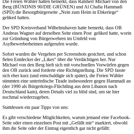
Die Freien Wähler hatten bemerkt, dass Ratsherr Michael von den
Berg (
BÜNDNIS 90/DIE GRÜNEN
) und Al Chafia Hammadi
(SPD) die Besorgtbürgerseite „Nein zum Heim in Ebkeriege“
geliked hatten.
Der SPD Kreisverband Wilhelmshaven hatte bemerkt, dass OB
Andreas Wagner auf derselben Seite einen Post geliked hatte, worin
zur Gründung von Bürgerwehren im Umfeld von
Asylbewerberheimen aufgerufen wurde.
Sofort wurden die Vergehen per Screenshots gesichert, und schon
fielen Entdecker der „Likes“ über die Verdächtigen her. Nur
Michael von den Berg hielt sich mit vorschnellen Vorwürfen gegen
den OB zurück und forderte eine Richtigstellung. Die SPD fasste
sich eher kurz (und entschuldigte sich später), die Freien Wähler
stimmten eine unterirdische Tirade insbesondere gegen Hammadi an
(der 1990 als Bürgerkriegs-Flüchtling aus dem Libanon nach
Deutschland kam), deren Details viel zu blöd sind, um sie hier
nochmal wiederzugeben.
Stattdessen ein paar Tipps von uns:
Es gibt verschiedene Möglichkeiten, warum jemand eine Facebook-
Seite oder einen einzelnen Post mit „Gefällt mir“ markiert, obwohl
ihm die Seite oder der Eintrag eigentlich gar nicht gefällt: