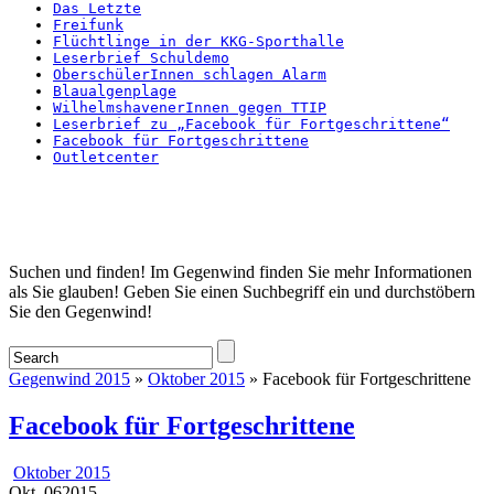
Das Letzte
Freifunk
Flüchtlinge in der KKG-Sporthalle
Leserbrief Schuldemo
OberschülerInnen schlagen Alarm
Blaualgenplage
WilhelmshavenerInnen gegen TTIP
Leserbrief zu „Facebook für Fortgeschrittene“
Facebook für Fortgeschrittene
Outletcenter
Startseite
Suchen und finden! Im Gegenwind finden Sie mehr Informationen
als Sie glauben! Geben Sie einen Suchbegriff ein und durchstöbern
Sie den Gegenwind!
Gegenwind 2015
»
Oktober 2015
» Facebook für Fortgeschrittene
Facebook für Fortgeschrittene
Oktober 2015
Okt.
06
2015