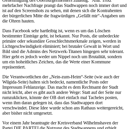
Genehmigung des Oberbürgermeisters zulässig.“ Aha. Trotz
mehrfacher Nachfrage prangt das Stadtwappen noch immer dort und
ist auf den Screenshots zu sehen, mit denen sich die Kontrahenten
der bürgerlichen Mitte die fragwürdigen „Gefällt mir“-Angaben um
die Ohren hauten.
Dass Facebook sehr hartleibig ist, wenn es um das Löschen
bestimmter Einträge geht, ist bekannt. Nur Posts, die unbedeckte
primäre oder sekundäre Gesschlechtsmerkmale zeigen, werden in
Lichtgeschwindigkeit eliminiert; bei brutaler Gewalt in Wort und
Bild sind die Admins des Netzwerk-Titanen hingegen sehr tolerant.
Hier geht es jedoch weder um Nippel noch um Brutalität, sondern
um ein hoheitliches Zeichen, das die Werte einer Kommune
repräsentiert.
Die Verantwortlichen der „Nein-zum-Heim“-Seite (wie auch der
Wilgida-Seite) halten sich bedeckt, namentliche Posts oder
Impressum Fehlanzeige. Das macht es dem Rechtsamt der Stadt
nicht leicht, aber es gibt auch andere Wege: Statt auf der Seite nur
rumzuklicken, könnte der OB dort einfach mal Tacheles posten,
wenn ihm daran gelegen ist, dass das Stadtwappen dort
verschwindet. Diese Idee wurde schon ans Rathaus weitergereicht,
aber bisher nicht umgesetzt.
Vor einem Jahr beantragte der Kreisverband Wilhelmshaven der
Partei DIE PARTEI die Nutzung des Stadtwappens und erhielt