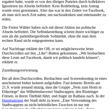
ergattert hatte, wurde er von den übrigen Parteien durch kollektives
Ignorieren ins Abseits befördert. Kein Redebeitrag, kein Antrag
wurde ernst genommen. Aber das war in den Zeiten vor Facebook,
als man sich noch Zeit nahm, um nachzudenken und miteinander zu
reden.
Die Freien Wähler haben sich mit dieser Aktion ins politische
Abseits befördert. Die Selbstdarstellung scheint ihnen wichtiger zu
sein als die parteiübergreifende Solidarität, ohne die man dem
rechten Rand nicht entgegentreten kann.
Auf Nachfrage erklärte der OB, er sei möglicherweise beim
Durchscrollen auf den „Like“-Button gekommen. „Wir beobachten
diese Leute auf Facebook, damit wir politisch handeln können“,
erklärte er.
Zuordnungsverwirrung
Bei all dem Durchscrollen, Beobachten und Screenshooting ist eines
anscheinend bisher keinem aufgefallen. Fast keinem: Bereits am
21.9. wurde jemand stutzig, dass die Gruppe „Nein zum Heim in
Ebkeriege“ das Wilhelmshavener Stadtwappen, den Rüstringer
Friesen, in ihrem Titelbild führt, und fragte im Rathaus nach. In der
Hauptsatzung
der Stadt steht zu lesen: „Eine Verwendung des
Stadtwappens zu nicht behördlichen Zwecken ist nur mit