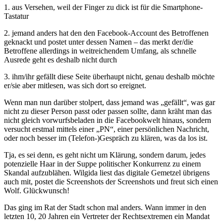
1. aus Versehen, weil der Finger zu dick ist für die Smartphone-
Tastatur
2. jemand anders hat den den Facebook-Account des Betroffenen
geknackt und postet unter dessen Namen – das merkt der/die
Betroffene allerdings in weitreichendem Umfang, als schnelle
Ausrede geht es deshalb nicht durch
3. ihm/ihr gefällt diese Seite überhaupt nicht, genau deshalb möchte
er/sie aber mitlesen, was sich dort so ereignet.
Wenn man nun darüber stolpert, dass jemand was „gefällt“, was gar
nicht zu dieser Person passt oder passen sollte, dann kräht man das
nicht gleich vorwurfsbeladen in die Facebookwelt hinaus, sondern
versucht erstmal mittels einer „PN“, einer persönlichen Nachricht,
oder noch besser im (Telefon-)Gespräch zu klären, was da los ist.
Tja, es sei denn, es geht nicht um Klärung, sondern darum, jedes
potenzielle Haar in der Suppe politischer Konkurrenz zu einem
Skandal aufzublähen. Wilgida liest das digitale Gemetzel übrigens
auch mit, postet die Screenshots der Screenshots und freut sich einen
Wolf. Glückwunsch!
Das ging im Rat der Stadt schon mal anders. Wann immer in den
letzten 10, 20 Jahren ein Vertreter der Rechtsextremen ein Mandat