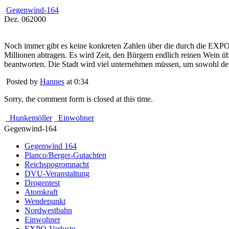
Gegenwind-164
Dez.
06
2000
Noch immer gibt es keine konkreten Zahlen über die durch die EXPO a
Millionen abtragen. Es wird Zeit, den Bürgern endlich reinen Wein 
beantworten. Die Stadt wird viel unternehmen müssen, um sowohl den
Posted by
Hannes
at 0:34
Sorry, the comment form is closed at this time.
Hunkemöller
Einwohner
Gegenwind-164
Gegenwind 164
Planco/Berger-Gutachten
Reichspogromnacht
DVU-Veranstaltung
Drogentest
Atomkraft
Wendepunkt
Nordwestbahn
Einwohner
EXPO-Verluste