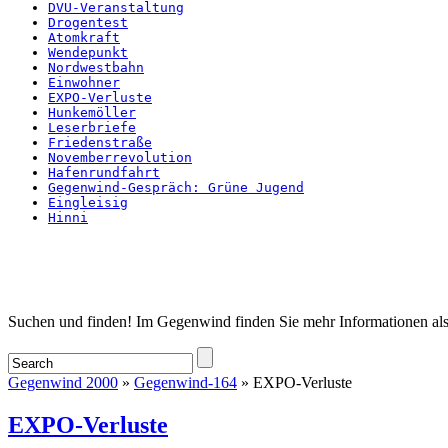
DVU-Veranstaltung
Drogentest
Atomkraft
Wendepunkt
Nordwestbahn
Einwohner
EXPO-Verluste
Hunkemöller
Leserbriefe
Friedenstraße
Novemberrevolution
Hafenrundfahrt
Gegenwind-Gespräch: Grüne Jugend
Eingleisig
Hinni
Startseite
Suchen und finden! Im Gegenwind finden Sie mehr Informationen als
Gegenwind 2000
»
Gegenwind-164
» EXPO-Verluste
EXPO-Verluste