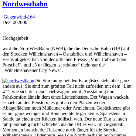
Nordwestbahn
Gegenwind-164
Dez.
06
2000
Hochgejubelt
wird die NordWestBahn (NWB), die die Deutsche Bahn (DB) auf
den Strecken Wilhelmshaven – Osnabrück und Wilhelmshaven –
Esens abgelöst hat, von der örtlichen Presse. „Vom Trabi auf den
Porsche!“, und „Nur fliegen ist schöner“ titeln gar die
„Wilhelmshavener City News“.
Die Stimmung bei den Fahrgästen sieht aber ganz
anders aus. Sie sind zum größten Teil nicht zufrieden mit dem „Lint
41“, wie sich der neue Triebwagen nennt. Ausstattung und
Fahrkomfort ähneln dem eines Lienenbusses. Der Wagen wackelt,
es zieht an den Fenstern, es gibt an den Plätzen weder
Ablageflächen noch Mülleimer oder Armlehnen. Gepäcknetze gibt
es nur ganz wenige, und Raucherabteile gar keine. Spätestens in
Sande tut einem der Rücken höllisch weh. Der neue Zug ist auch
fahrplanmäßig nicht schneller, als die DB es war. Im Gegenteil:
Momentan braucht der Reisende noch länger für die Strecke
Wilhelmshaven- Oldenburg, weil die Nordwestbahn noch immer,