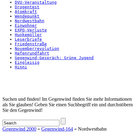
DVU-Veranstaltung
Drogentest
Atomkraft
Wendepunkt
Nordwestbahn
Einwohner
EXPO-Verluste
Hunkemöller
Leserbriefe
Friedenstraße
Novemberrevolution
Hafenrundfahrt
Gegenwind-Gespräch: Grüne Jugend
Eingleisig
Hinni
Startseite
Suchen und finden! Im Gegenwind finden Sie mehr Informationen
als Sie glauben! Geben Sie einen Suchbegriff ein und durchstöbern
Sie den Gegenwind!
Gegenwind 2000
»
Gegenwind-164
» Nordwestbahn