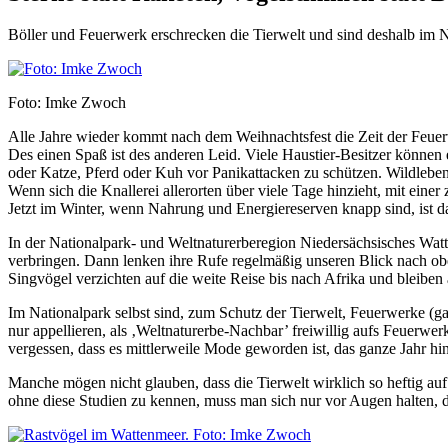
Böller und Feuerwerk erschrecken die Tierwelt und sind deshalb im N
Foto: Imke Zwoch
Alle Jahre wieder kommt nach dem Weihnachtsfest die Zeit der Feuerw
Des einen Spaß ist des anderen Leid. Viele Haustier-Besitzer können 
oder Katze, Pferd oder Kuh vor Panikattacken zu schützen. Wildleben
Wenn sich die Knallerei allerorten über viele Tage hinzieht, mit ein
Jetzt im Winter, wenn Nahrung und Energiereserven knapp sind, ist da
In der Nationalpark- und Weltnaturerberegion Niedersächsisches Watt
verbringen. Dann lenken ihre Rufe regelmäßig unseren Blick nach ob
Singvögel verzichten auf die weite Reise bis nach Afrika und bleiben
Im Nationalpark selbst sind, zum Schutz der Tierwelt, Feuerwerke (g
nur appellieren, als ‚Weltnaturerbe-Nachbar’ freiwillig aufs Feuerwe
vergessen, dass es mittlerweile Mode geworden ist, das ganze Jahr h
Manche mögen nicht glauben, dass die Tierwelt wirklich so heftig auf
ohne diese Studien zu kennen, muss man sich nur vor Augen halten, 