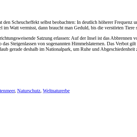
 den Scheucheffekt selbst beobachten: In deutlich höherer Frequenz u
m Watt vermisst, dann braucht man Geduld, bis die verstörten Tiere 
 richtungsweisende Satzung erlassen: Auf der Insel ist das Abbrennen
so das Steigenlassen von sogenannten Himmelslaternen. Das Verbot gilt 
aub gerade deshalb im Nationalpark, um Ruhe und Abgeschiedenheit zu
tenmeer
,
Naturschutz
,
Weltnaturerbe