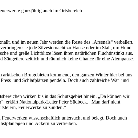
Feuerwerke ganzjährig auch im Ortsbereich.
allt, und im neuen Jahr werden die Reste des „Arsenals“ verballert.
 verbringen sie jede Silvesternacht zu Hause oder im Stall, um Hund
und grelle Lichtblitze lösen ihren natürlichen Fluchtinstinkt aus.
nd Säugetiere zeitlich und räumlich keine Chance für eine Atempause.
en arktischen Brutgebieten kommend, den ganzen Winter hier bei uns
 Fress- und Schlafplätzen pendeln. Doch auch zahlreiche Wat- und
tsbereichen wirken bis in das Schutzgebiet hinein. „Da können wir
n“, erklärt Nationalpark-Leiter Peter Südbeck. „Man darf nicht
eitsfeiern, Feuerwerke zu zünden.“
on Feuerwerken wissenschaftlich untersucht und belegt. Doch auch
Obstplantagen und Äckern zu vertreiben.