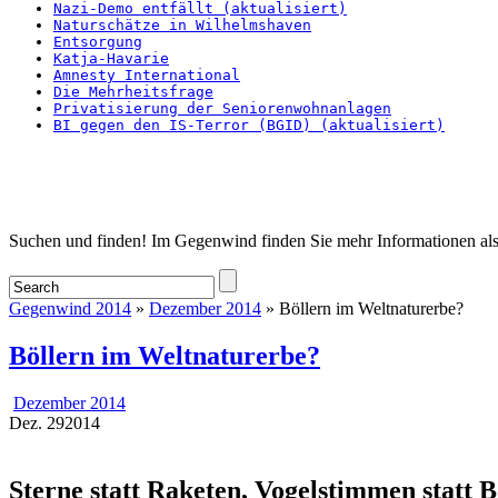
Nazi-Demo entfällt (aktualisiert)
Naturschätze in Wilhelmshaven
Entsorgung
Katja-Havarie
Amnesty International
Die Mehrheitsfrage
Privatisierung der Seniorenwohnanlagen
BI gegen den IS-Terror (BGID) (aktualisiert)
Startseite
Suchen und finden! Im Gegenwind finden Sie mehr Informationen als
Gegenwind 2014
»
Dezember 2014
» Böllern im Weltnaturerbe?
Böllern im Weltnaturerbe?
Dezember 2014
Dez.
29
2014
Sterne statt Raketen, Vogelstimmen statt B