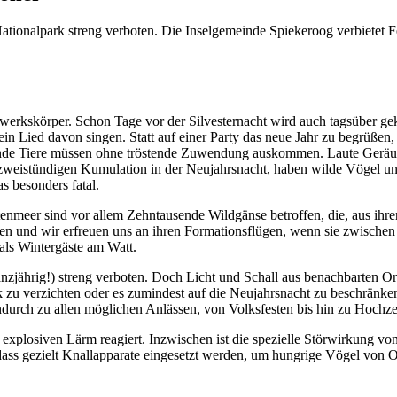
ationalpark streng verboten. Die Inselgemeinde Spiekeroog verbietet 
erkskörper. Schon Tage vor der Silvesternacht wird auch tagsüber gekn
ein Lied davon singen. Statt auf einer Party das neue Jahr zu begrüßen,
de Tiere müssen ohne tröstende Zuwendung auskommen. Laute Geräusche 
er zweistündigen Kumulation in der Neujahrsnacht, haben wilde Vögel u
s besonders fatal.
enmeer sind vor allem Zehntausende Wildgänse betroffen, die, aus ihr
en und wir erfreuen uns an ihren Formationsflügen, wenn sie zwischen
 als Wintergäste am Watt.
anzjährig!) streng verboten. Doch Licht und Schall aus benachbarten Or
rk zu verzichten oder es zumindest auf die Neujahrsnacht zu beschränke
indurch zu allen möglichen Anlässen, von Volksfesten bis hin zu Hochz
 explosiven Lärm reagiert. Inzwischen ist die spezielle Störwirkung v
dass gezielt Knallapparate eingesetzt werden, um hungrige Vögel von 