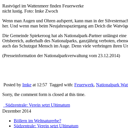
Rastvögel im Wattenmeer finden Feuerwerke
nicht lustig. Foto: Imke Zwoch
Wenn man Augen und Ohren aufsperrt, kann man in der Silvesternacht
her. Und wenn man beim Neujahrsspaziergang am Deich die Watvögel i
Die Gemeinde Spiekeroog hat als Nationalpark-Partner unlängst eine
Ortsbereich, außerhalb des Nationalparks, ganzjährig verboten, eben
auch das Schutzgut Mensch im Auge. Denn viele verbringen ihren Url
(Presseinformation der Nationalparkverwaltung vom 23.12.2014)
Posted by
Imke
at 12:57
Tagged with:
Feuerwerk
,
Nationalpark Wat
Sorry, the comment form is closed at this time.
Südzentrale: Verein setzt Ultimatum
Dezember 2014
Böllern im Weltnaturerbe?
Südzentrale: Verein setzt Ultimatum