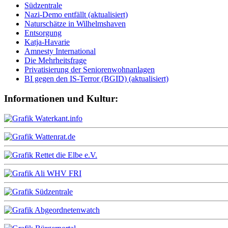
Südzentrale
Nazi-Demo entfällt (aktualisiert)
Naturschätze in Wilhelmshaven
Entsorgung
Katja-Havarie
Amnesty International
Die Mehrheitsfrage
Privatisierung der Seniorenwohnanlagen
BI gegen den IS-Terror (BGID) (aktualisiert)
Informationen und Kultur: