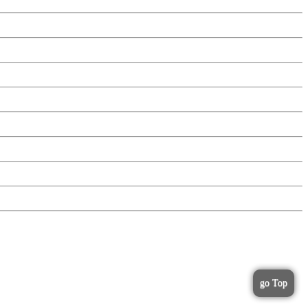
go Top