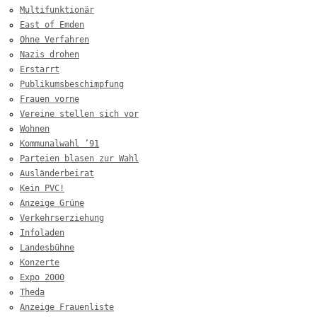
Multifunktionär
East of Emden
Ohne Verfahren
Nazis drohen
Erstarrt
Publikumsbeschimpfung
Frauen vorne
Vereine stellen sich vor
Wohnen
Kommunalwahl ’91
Parteien blasen zur Wahl
Ausländerbeirat
Kein PVC!
Anzeige Grüne
Verkehrserziehung
Infoladen
Landesbühne
Konzerte
Expo 2000
Theda
Anzeige Frauenliste