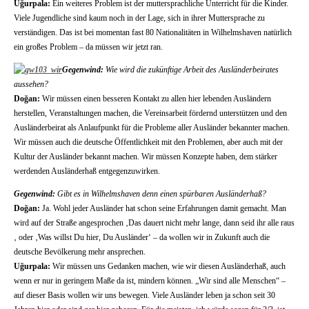
Uğurpala:
Ein weiteres Problem ist der muttersprachliche Unterricht für die Kinder.
Viele Jugendliche sind kaum noch in der Lage, sich in ihrer Muttersprache zu
verständigen. Das ist bei momentan fast 80 Nationalitäten in Wilhelmshaven natürlich
ein großes Problem – da müssen wir jetzt ran.
Gegenwind:
Wie wird die zukünftige Arbeit des Ausländerbeirates
aussehen?
Doğan:
Wir müssen einen besseren Kontakt zu allen hier lebenden Ausländern
herstellen, Veranstaltungen machen, die Vereinsarbeit fördernd unterstützen und den
Ausländerbeirat als Anlaufpunkt für die Probleme aller Ausländer bekannter machen.
Wir müssen auch die deutsche Öffentlichkeit mit den Problemen, aber auch mit der
Kultur der Ausländer bekannt machen. Wir müssen Konzepte haben, dem stärker
werdenden Ausländerhaß entgegenzuwirken.
Gegenwind:
Gibt es in Wilhelmshaven denn einen spürbaren Ausländerhaß?
Doğan:
Ja. Wohl jeder Ausländer hat schon seine Erfahrungen damit gemacht. Man
wird auf der Straße angesprochen ‚Das dauert nicht mehr lange, dann seid ihr alle raus
‚ oder ‚Was willst Du hier, Du Ausländer‘ – da wollen wir in Zukunft auch die
deutsche Bevölkerung mehr ansprechen.
Uğurpala:
Wir müssen uns Gedanken machen, wie wir diesen Ausländerhaß, auch
wenn er nur in geringem Maße da ist, mindern können. „Wir sind alle Menschen“ –
auf dieser Basis wollen wir uns bewegen. Viele Ausländer leben ja schon seit 30