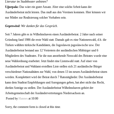
Literatur im Stadttheater anbieten?
Uğurpala:
Das wäre ein guter Ansatz. Aber eine solche Arbeit kann der
Ausländerbeirat nicht leisten. Das muß aus den Vereinen kommen. Hier können wir
nur Mittler zur Realisierung solcher Vorhaben sein.
Gegenwind:
Wir danken für das Gespräch.
Seit 7 Jahren gibt es in Wilhelmshaven einen Ausländerbeirat. 2 Jahre nach seiner
Gründung fand 1986 die erste Wahl statt. Damals gab es eine Nationenwahl, d.h. die
Türken wählten türkische Kandidaten, die Jugoslawen jugoslawische usw. Der
Ausländerbeirat bestand aus 12 Vertretern der ausländischen Mitbürger und 6
Mitgliedern des Stadtrates. Für die nun anstehende Neuwahl des Beirates wurde eine
neue Wahlordnung erarbeitet. Jetzt findet eine Listenwahl statt. Auf einer von
Ausländerbeirat und Wahlamt erstellten Liste stellen sich 21 ausländische Bürger
verschiedener Nationalitäten zur Wahl, von denen 13 im neuen Ausländerbeirat sitzen
werden. Komplettiert wird der Beirat durch 7 Ratsmitglieder. Der Ausländerbeirat
kann dem Stadtrat Empfehlungen und Anregungen geben, hat aber nicht das Recht,
direkte Anträge zu stellen. Der Ausländerbeirat Wilhelmshaven gehört der
Arbeitsgemeinschaft der Ausländervertretungen Niedersachsen an.
Posted by
Hannes
at 10:00
Sorry, the comment form is closed at this time.