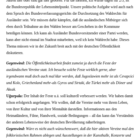
Jahren hier oder sind gar hier geboren. Für die meisten, ich würde sagen für 2/3, ist
die Bundesrepublik der Lebensmittelpunkt. Unsere politische Aufgabe wird auch nach
dem Spruch des Bundesverfassungsgerichts die Durchsetzung des Wahlrechts für
Ausländer sein. Wir müssen dafür kämpfen, daß die ausländischen Mitbürger sich
eben durch Teilnahme an den Wahlen besser am Geschehen in der Kommune
beteiligen können. Ich kann als Ausländer Bundesvorsitzender einer Partei werden,
kann aber nicht einmal im Stadtrat mitarbeiten, weil ich kein Wahlrecht habe. Dieses
Thema müssen wir in der Zukunft breit auch mit der deutschen Öffentlichkeit
diskutieren.
Gegenwind:
Die Öffentlichkeitsarbeit findet zumeist ja durch die Feste der
ausländischen Vereine statt. Ich besuche solche Feste wirklich gerne, aber
irgendwann muß doch auch mal klar werden, daß Jugoslawien mehr ist als Cevapcici
und Kolo, Griechenland mehr-als Gyros und Sirtaki, die Türkei mehr als Döner und
Aksak.
Uğurpala:
Der Inhalt der Feste u.ä. soll kulturell verbessert werden. Wir haben damit
schon erfolgreich angefangen. Wir wollen, daß die Vereine mehr von ihrem Leben,
von ihrer Kultur und von ihrer Mentalität darstellen. Informationen aus den
Heimatländern, Filme, Handwerk, soziale Bedingungen – all das kann das Verständnis
der anderen Lebensweise der deutschen Bevölkerung näherbringen.
Gegenwind:
Wäre es nicht auch wünschenswert, daß die hier aktiven Vereine mal den
folkloristischen Rahmen ablegen und Ausstellungen in der Kunsthalle, Konzerte und