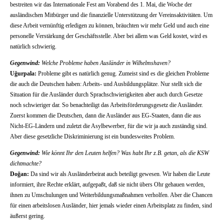
bestreiten wir das Internationale Fest am Vorabend des 1. Mai, die Woche der
ausländischen Mitbürger und die finanzielle Unterstützung der Vereinsaktivitäten. Um
diese Arbeit vernünftig erledigen zu können, bräuchten wir mehr Geld und auch eine
personelle Verstärkung der Geschäftsstelle. Aber bei allem was Geld kostet, wird es
natürlich schwierig.
Gegenwind:
Welche Probleme haben Ausländer in Wilhelmshaven?
Uğurpala:
Probleme gibt es natürlich genug. Zumeist sind es die gleichen Probleme
die auch die Deutschen haben: Arbeits- und Ausbildungsplätze. Nur stellt sich die
Situation für die Ausländer durch Sprachschwierigkeiten aber auch durch Gesetze
noch schwieriger dar. So benachteiligt das Arbeitsförderungsgesetz die Ausländer.
Zuerst kommen die Deutschen, dann die Ausländer aus EG-Staaten, dann die aus
Nicht-EG-Ländern und zuletzt die Asylbewerber, für die wir ja auch zuständig sind.
Aber diese gesetzliche Diskriminierung ist ein bundesweites Problem.
Gegenwind:
Wie könnt Ihr den Leuten helfen? Was habt Ihr z.B. getan, als die KSW
dichtmachte?
Doğan:
Da sind wir als Ausländerbeirat auch beteiligt gewesen. Wir haben die Leute
informiert, ihre Rechte erklärt, aufgepaßt, daß sie nicht übers Ohr gehauen werden,
ihnen zu Umschulungen und Weiterbildungsmaßnahmen verholfen. Aber die Chancen
für einen arbeitslosen Ausländer, hier jemals wieder einen Arbeitsplatz zu finden, sind
äußerst gering.