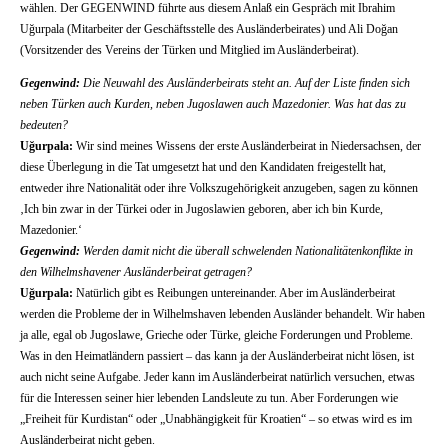
wählen. Der GEGENWIND führte aus diesem Anlaß ein Gespräch mit Ibrahim
Uğurpala (Mitarbeiter der Geschäftsstelle des Ausländerbeirates) und Ali Doğan
(Vorsitzender des Vereins der Türken und Mitglied im Ausländerbeirat).
Gegenwind:
Die Neuwahl des Ausländerbeirats steht an. Auf der Liste finden sich
neben Türken auch Kurden, neben Jugoslawen auch Mazedonier. Was hat das zu
bedeuten?
Uğurpala:
Wir sind meines Wissens der erste Ausländerbeirat in Niedersachsen, der
diese Überlegung in die Tat umgesetzt hat und den Kandidaten freigestellt hat,
entweder ihre Nationalität oder ihre Volkszugehörigkeit anzugeben, sagen zu können
‚Ich bin zwar in der Türkei oder in Jugoslawien geboren, aber ich bin Kurde,
Mazedonier.‘
Gegenwind:
Werden damit nicht die überall schwelenden Nationalitätenkonflikte in
den Wilhelmshavener Ausländerbeirat getragen?
Uğurpala:
Natürlich gibt es Reibungen untereinander. Aber im Ausländerbeirat
werden die Probleme der in Wilhelmshaven lebenden Ausländer behandelt. Wir haben
ja alle, egal ob Jugoslawe, Grieche oder Türke, gleiche Forderungen und Probleme.
Was in den Heimatländern passiert – das kann ja der Ausländerbeirat nicht lösen, ist
auch nicht seine Aufgabe. Jeder kann im Ausländerbeirat natürlich versuchen, etwas
für die Interessen seiner hier lebenden Landsleute zu tun. Aber Forderungen wie
„Freiheit für Kurdistan“ oder „Unabhängigkeit für Kroatien“ – so etwas wird es im
Ausländerbeirat nicht geben.