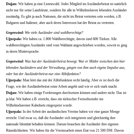
Doğan:
Wir haben ja eine Listenwahl. Jedes Mitglied im Ausländerbeirat ist natürlich
nicht nur für seine Landsleute, sondern für alle in Wilhelmshaven lebenden Ausländer
zuständig. Es gibt ja auch Nationen, die nicht im Beirat vertreten sein werden, z.B.
Bulgaren und Italiener, aber auch deren Interessen hat der Beirat zu vertreten.
Gegenwind:
Wie viele Ausländer sind wahlberechtigt?
Uğurpala:
Wir haben ca. 1.800 Wahlberechtigte, davon sind 600 Türken. Alle
wahlberechtigten Ausländer sind vom Wahlamt angeschrieben worden, soweit es ging
in deren Muttersprache.
Gegenwind:
Was hat der Ausländerbeirat bewegt. War er Mittler zwischen den hier
lebenden Ausländern und der Verwaltung, gingen von ihm auch eigene Impulse aus,
oder hat der Ausländerbeirat nur eine Alibifunktion?
Uğurpala:
Man hört das mit der Alibifunktion recht häufig. Aber es ist doch die
Frage, wie der Ausländerbeirat seine Arbeit angeht und wie er sich stark macht.
Doğan:
Wir haben einige Forderungen durchsetzen können und andere nicht. Das ist
ja klar. Wir haben z.B. erreicht, dass ein türkischer Fernsehsender ins
Wilhelmshavener Kabelnetz eingespeist wurde.
Uğurpala:
In der Arbeit der ausländischen Vereine haben wir eine ganze Menge
erreicht. Und zwar so, daß die Ausländer sich integrieren und gleichzeitig ihre
nationale Identität behalten können. Darum brauchen die Ausländer ihre eigenen
Räumlichkeiten. Wir haben für die Vereinsarbeit einen Etat von 21.500 DM. Davon