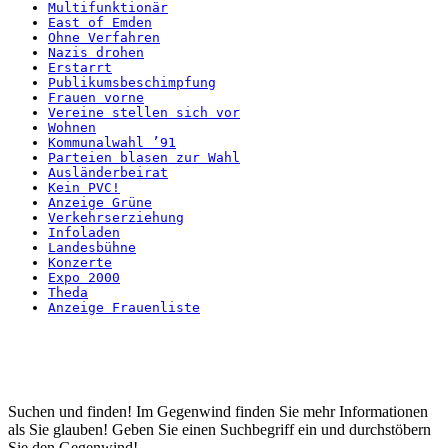
Multifunktionär
East of Emden
Ohne Verfahren
Nazis drohen
Erstarrt
Publikumsbeschimpfung
Frauen vorne
Vereine stellen sich vor
Wohnen
Kommunalwahl ’91
Parteien blasen zur Wahl
Ausländerbeirat
Kein PVC!
Anzeige Grüne
Verkehrserziehung
Infoladen
Landesbühne
Konzerte
Expo 2000
Theda
Anzeige Frauenliste
Startseite
Suchen und finden! Im Gegenwind finden Sie mehr Informationen
als Sie glauben! Geben Sie einen Suchbegriff ein und durchstöbern
Sie den Gegenwind!