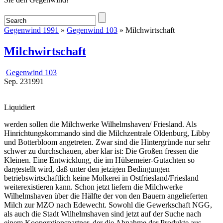
Gegenwind 1991
»
Gegenwind 103
» Milchwirtschaft
Milchwirtschaft
Gegenwind 103
Sep.
23
1991
Liquidiert
werden sollen die Milchwerke Wilhelmshaven/ Friesland. Als
Hinrichtungskommando sind die Milchzentrale Oldenburg, Libby
und Botterbloom angetreten. Zwar sind die Hintergründe nur sehr
schwer zu durchschauen, aber klar ist: Die Großen fressen die
Kleinen. Eine Entwicklung, die im Hülsemeier-Gutachten so
dargestellt wird, daß unter den jetzigen Bedingungen
betriebswirtschaftlich keine Molkerei in Ostfriesland/Friesland
weiterexistieren kann. Schon jetzt liefern die Milchwerke
Wilhelmshaven über die Hälfte der von den Bauern angelieferten
Milch zur MZO nach Edewecht. Sowohl die Gewerkschaft NGG,
als auch die Stadt Wilhelmshaven sind jetzt auf der Suche nach
einem Kooperationspartner, der die Abnahme der Produkte aus