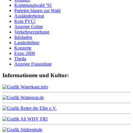
Kommunalwahl ’91
Parteien blasen zur Wahl
Ausländerbeirat
Kein PVC!
Anzeige Grüne
Verkehrserziehung
Infoladen
Landesbühne
Konzerte
Expo 2000
Theda
Anzeige Frauenliste
Informationen und Kultur: