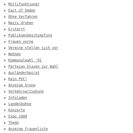
Multifunktionär
East of Emden
Ohne Verfahren
Nazis drohen
Erstarrt
Publikumsbeschimpfung
Frauen vorne
Vereine stellen sich vor
Wohnen
Kommunalwahl ’91
Parteien blasen zur Wahl
Ausländerbeirat
Kein PVC!
Anzeige Grüne
Verkehrserziehung
Infoladen
Landesbühne
Konzerte
Expo 2000
Theda
Anzeige Frauenliste