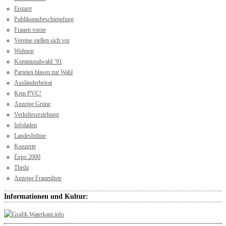
Erstarrt
Publikumsbeschimpfung
Frauen vorne
Vereine stellen sich vor
Wohnen
Kommunalwahl ’91
Parteien blasen zur Wahl
Ausländerbeirat
Kein PVC!
Anzeige Grüne
Verkehrserziehung
Infoladen
Landesbühne
Konzerte
Expo 2000
Theda
Anzeige Frauenliste
Informationen und Kultur: