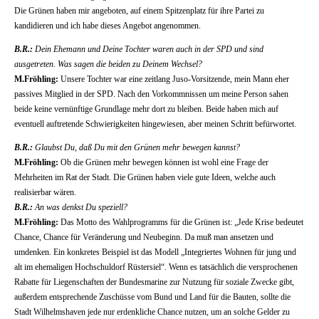
Die Grünen haben mir angeboten, auf einem Spitzenplatz für ihre Partei zu
kandidieren und ich habe dieses Angebot angenommen.
B.R.:
Dein Ehemann und Deine Tochter waren auch in der SPD und sind
ausgetreten. Was sagen die beiden zu Deinem Wechsel?
M.Fröhling:
Unsere Tochter war eine zeitlang Juso-Vorsitzende, mein Mann eher
passives Mitglied in der SPD. Nach den Vorkommnissen um meine Person sahen
beide keine vernünftige Grundlage mehr dort zu bleiben. Beide haben mich auf
eventuell auftretende Schwierigkeiten hingewiesen, aber meinen Schritt befürwortet.
B.R.:
Glaubst Du, daß Du mit den Grünen mehr bewegen kannst?
M.Fröhling:
Ob die Grünen mehr bewegen können ist wohl eine Frage der
Mehrheiten im Rat der Stadt. Die Grünen haben viele gute Ideen, welche auch
realisierbar wären.
B.R.:
An was denkst Du speziell?
M.Fröhling:
Das Motto des Wahlprogramms für die Grünen ist: „Jede Krise bedeutet
Chance, Chance für Veränderung und Neubeginn. Da muß man ansetzen und
umdenken. Ein konkretes Beispiel ist das Modell „Integriertes Wohnen für jung und
alt im ehemaligen Hochschuldorf Rüstersiel“. Wenn es tatsächlich die versprochenen
Rabatte für Liegenschaften der Bundesmarine zur Nutzung für soziale Zwecke gibt,
außerdem entsprechende Zuschüsse vom Bund und Land für die Bauten, sollte die
Stadt Wilhelmshaven jede nur erdenkliche Chance nutzen, um an solche Gelder zu