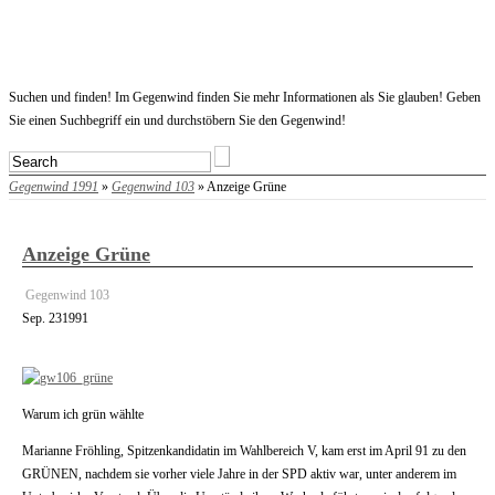
Startseite
Suchen und finden! Im Gegenwind finden Sie mehr Informationen als Sie glauben! Geben
Sie einen Suchbegriff ein und durchstöbern Sie den Gegenwind!
Gegenwind 1991
»
Gegenwind 103
» Anzeige Grüne
Anzeige Grüne
Gegenwind 103
Sep.
23
1991
Warum ich grün wählte
Marianne Fröhling, Spitzenkandidatin im Wahlbereich V, kam erst im April 91 zu den
GRÜNEN, nachdem sie vorher viele Jahre in der SPD aktiv war, unter anderem im