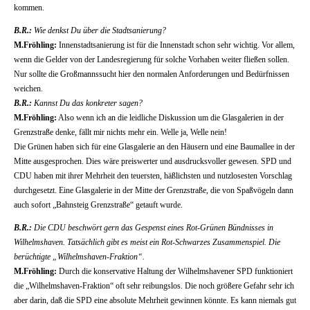
kommen.
B.R.:
Wie denkst Du über die Stadtsanierung?
M.Fröhling:
Innenstadtsanierung ist für die Innenstadt schon sehr wichtig. Vor allem,
wenn die Gelder von der Landesregierung für solche Vorhaben weiter fließen sollen.
Nur sollte die Großmannssucht hier den normalen Anforderungen und Bedürfnissen
weichen.
B.R.:
Kannst Du das konkreter sagen?
M.Fröhling:
Also wenn ich an die leidliche Diskussion um die Glasgalerien in der
Grenzstraße denke, fällt mir nichts mehr ein. Welle ja, Welle nein!
Die Grünen haben sich für eine Glasgalerie an den Häusern und eine Baumallee in der
Mitte ausgesprochen. Dies wäre preiswerter und ausdrucksvoller gewesen. SPD und
CDU haben mit ihrer Mehrheit den teuersten, häßlichsten und nutzlosesten Vorschlag
durchgesetzt. Eine Glasgalerie in der Mitte der Grenzstraße, die von Spaßvögeln dann
auch sofort „Bahnsteig Grenzstraße“ getauft wurde.
B.R.:
Die CDU beschwört gern das Gespenst eines Rot-Grünen Bündnisses in
Wilhelmshaven. Tatsächlich gibt es meist ein Rot-Schwarzes Zusammenspiel. Die
berüchtigte „Wilhelmshaven-Fraktion“.
M.Fröhling:
Durch die konservative Haltung der Wilhelmshavener SPD funktioniert
die „Wilhelmshaven-Fraktion“ oft sehr reibungslos. Die noch größere Gefahr sehr ich
aber darin, daß die SPD eine absolute Mehrheit gewinnen könnte. Es kann niemals gut