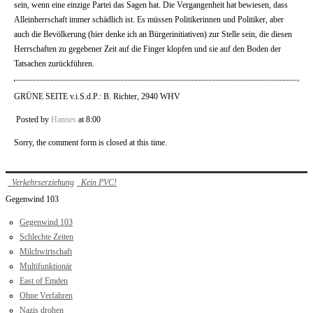
sein, wenn eine einzige Partei das Sagen hat. Die Vergangenheit hat bewiesen, dass
Alleinherrschaft immer schädlich ist. Es müssen Politikerinnen und Politiker, aber
auch die Bevölkerung (hier denke ich an Bürgerinitiativen) zur Stelle sein, die diesen
Herrschaften zu gegebener Zeit auf die Finger klopfen und sie auf den Boden der
Tatsachen zurückführen.
GRÜNE SEITE v.i.S.d.P.: B. Richter, 2940 WHV
Posted by
Hannes
at 8:00
Sorry, the comment form is closed at this time.
Verkehrserziehung
Kein PVC!
Gegenwind 103
Gegenwind 103
Schlechte Zeiten
Milchwirtschaft
Multifunktionär
East of Emden
Ohne Verfahren
Nazis drohen