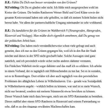
B.R.:
Fühlst Du Dich nun besser verstanden von den Grünen?
M.Fröhling:
Ob Du es glaubst oder nicht. Ich fühle mich ausgesprochen wohl im
Kreise der Grünen. Die beiden Ratsherren Werner Biehl und Gerd Kläne sowie der
gesamte Kreisvorstand haben mir sehr geholfen, so daß ich meinen Schritt bisher nicht
bereut habe. Vor allem der partnerschaftliche Umgang miteinander ist sehr wohltuend.
B.R.:
Du kandidierst für die Grünen im Wahlbereich V (Neuengroden, Altengroden,
Rüstersiel und Voslapp). Man müßte doch eigentlich annehmen, daß Du genug von
der politischen Arbeit hast.
M.Fröhling:
Das haben mich verständlicherweise schon viele gefragt und auch
gemeint, dass ich nur zu den Grünen gegangen bin, weil ich in den Rat der Stadt
möchte und dieses in der SPD nicht geschafft habe. Solche Aussagen sind ganz
natürlich, und ich persönlich würde sicher nichts anderes dahinter vermuten.
Ein Fünkchen Wahrheit steckt sogar dahinter und das muß ich so erklären: Ich arbeite
in einem Verband, der es tagtäglich mit Hilfesuchenden zu tun hat. Sei es in sozialen,
sei es in Rentenfragen. Dort erfahre ich aber auch tagtäglich von den persönlichen
Problemen des alltäglichen Lebens in Wilhelmshaven. Um – gerade was Sozialpolitik
in Wilhelmshaven angeht – wirklich helfen zu können, war und ist es mein Wunsch,
nicht nur beratend, sondern mit meinem Stimmrecht etwas bewirken zu können.
Dieser Wunsch hatte mich dazu bewogen, mich um ein SPD-Ratsmandat zu bemühen.
Dieses mißfiel aber einem SPD-Ratsherrn in Rüstersiel und seinem Parteianhang so
sehr, daß es zu den eingangs erwähnten Machenschaften kam.