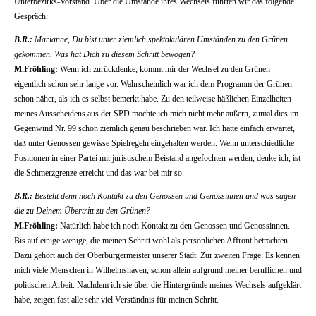
Unterbezirks-Vorstand. Über die Umstände ihres Wechsels führten wir das folgende
Gespräch:
B.R.:
Marianne, Du bist unter ziemlich spektakulären Umständen zu den Grünen
gekommen. Was hat Dich zu diesem Schritt bewogen?
M.Fröhling:
Wenn ich zurückdenke, kommt mir der Wechsel zu den Grünen
eigentlich schon sehr lange vor. Wahrscheinlich war ich dem Programm der Grünen
schon näher, als ich es selbst bemerkt habe. Zu den teilweise häßlichen Einzelheiten
meines Ausscheidens aus der SPD möchte ich mich nicht mehr äußern, zumal dies im
Gegenwind Nr. 99 schon ziemlich genau beschrieben war. Ich hatte einfach erwartet,
daß unter Genossen gewisse Spielregeln eingehalten werden. Wenn unterschiedliche
Positionen in einer Partei mit juristischem Beistand angefochten werden, denke ich, ist
die Schmerzgrenze erreicht und das war bei mir so.
B.R.:
Besteht denn noch Kontakt zu den Genossen und Genossinnen und was sagen
die zu Deinem Übertritt zu den Grünen?
M.Fröhling:
Natürlich habe ich noch Kontakt zu den Genossen und Genossinnen.
Bis auf einige wenige, die meinen Schritt wohl als persönlichen Affront betrachten.
Dazu gehört auch der Oberbürgermeister unserer Stadt. Zur zweiten Frage: Es kennen
mich viele Menschen in Wilhelmshaven, schon allein aufgrund meiner beruflichen und
politischen Arbeit. Nachdem ich sie über die Hintergründe meines Wechsels aufgeklärt
habe, zeigen fast alle sehr viel Verständnis für meinen Schritt.