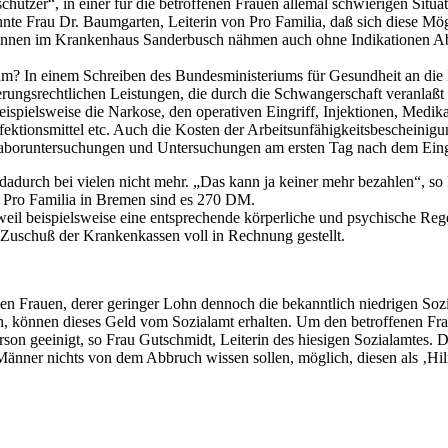
schützer“, in einer für die betroffenen Frauen allemal schwierigen Situ
te Frau Dr. Baumgarten, Leiterin von Pro Familia, daß sich diese Mög
tinnen im Krankenhaus Sanderbusch nähmen auch ohne Indikationen Ab
m? In einem Schreiben des Bundesministeriums für Gesundheit an die 
erungsrechtlichen Leistungen, die durch die Schwangerschaft veranla
eispielsweise die Narkose, den operativen Eingriff, Injektionen, Med
ektionsmittel etc. Auch die Kosten der Arbeitsunfähigkeitsbescheini
Laboruntersuchungen und Untersuchungen am ersten Tag nach dem Eing
ich dadurch bei vielen nicht mehr. „Das kann ja keiner mehr bezahlen
i Pro Familia in Bremen sind es 270 DM.
weil beispielsweise eine entsprechende körperliche und psychische Regen
 Zuschuß der Krankenkassen voll in Rechnung gestellt.
n Frauen, derer geringer Lohn dennoch die bekanntlich niedrigen Sozialh
n, können dieses Geld vom Sozialamt erhalten. Um den betroffenen Fra
son geeinigt, so Frau Gutschmidt, Leiterin des hiesigen Sozialamtes. D
Männer nichts von dem Abbruch wissen sollen, möglich, diesen als ‚H