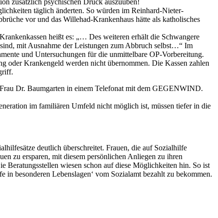
ation zusätzlich psychischen Druck auszuüben!
lichkeiten täglich änderten. So würden im Reinhard-Nieter-
brüche vor und das Willehad-Krankenhaus hätte als katholisches
Krankenkassen heißt es: „… Des weiteren erhält die Schwangere
ßt sind, mit Ausnahme der Leistungen zum Abbruch selbst…“ Im
ikamente und Untersuchungen für die unmittelbare OP-Vorbereitung.
gung oder Krankengeld werden nicht übernommen. Die Kassen zahlen
riff.
“, so Frau Dr. Baumgarten in einem Telefonat mit dem GEGENWIND.
eration im familiären Umfeld nicht möglich ist, müssen tiefer in die
ilfesätze deutlich überschreitet. Frauen, die auf Sozialhilfe
uen zu ersparen, mit diesem persönlichen Anliegen zu ihren
ie Beratungsstellen wiesen schon auf diese Möglichkeiten hin. So ist
ilfe in besonderen Lebenslagen‘ vom Sozialamt bezahlt zu bekommen.