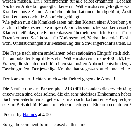
werden müssen. Ein Freifahrtschein für alle selbst ernannten „Lebens
Nach den Abtreibungsmöglichkeiten in Wilhelmshaven gefragt, erwähn
Krankenhaus z.Zt. nur Abbrüche mit Indikationen durchgeführt, Ärz
Krankenhaus noch nie Abbrüche gebilligt.
Wie gehen nun die Krankenkassen mit den Kosten einer Abtreibung u
auch im Falle des rechtswidrigen Abbruchs sämtliche krankenversich
Klartext heißt das, die Krankenkassen übernehmen nicht Kosten für b
Dazu kommen Sachkosten für Narkosemittel, Verbandmaterial, Desinf
wohl Untersuchungen zur Feststellung des Schwangerschaftsalters, 
Die Frage nach einem ambulanten oder stationären Eingriff stellt s
Ein ambulanter Eingriff kostet in Wilhelmshaven um die 400 DM, be
Frauen, die sich dennoch für einen stationären Abbruch entscheiden, 
Tasche greifen. Der jeweilige Krankenhaustagessatz wird ihnen ohne
Der Karlsruher Richterspruch – ein Dekret gegen die Armen!
Die Neufassung des Paragraphen 218 trifft besonders die erwerbstätige
angewiesen sind oder solche, die ein sehr niedriges Einkommen habe
SachbearbeiterInnen zu gehen, hat man sich dort auf eine Ansprechper
es zum Beispiel für Frauen mit einem niedrigen . Einkommen, deren 
Posted by
Hannes
at 4:00
Sorry, the comment form is closed at this time.