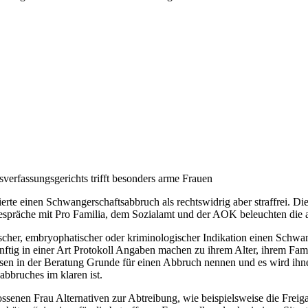
erfassungsgerichts trifft besonders arme Frauen
ierte einen Schwangerschaftsabbruch als rechtswidrig aber straffrei. 
. Gespräche mit Pro Familia, dem Sozialamt und der AOK beleuchten die 
ischer, embryophatischer oder kriminologischer Indikation einen Schwan
tig in einer Art Protokoll Angaben machen zu ihrem Alter, ihrem Famili
en in der Beratung Grunde für einen Abbruch nennen und es wird ihnen
abbruches im klaren ist.
ossenen Frau Alternativen zur Abtreibung, wie beispielsweise die Frei