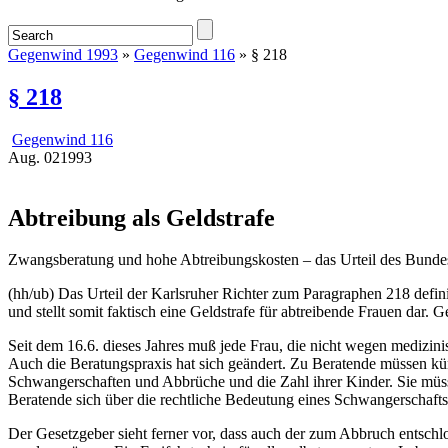
Gegenwind 1993
»
Gegenwind 116
» § 218
§ 218
Gegenwind 116
Aug.
02
1993
Abtreibung als Geldstrafe
Zwangsberatung und hohe Abtreibungskosten – das Urteil des Bundesv
(hh/ub) Das Urteil der Karlsruher Richter zum Paragraphen 218 defin
und stellt somit faktisch eine Geldstrafe für abtreibende Frauen dar
Seit dem 16.6. dieses Jahres muß jede Frau, die nicht wegen medizin
Auch die Beratungspraxis hat sich geändert. Zu Beratende müssen künf
Schwangerschaften und Abbrüche und die Zahl ihrer Kinder. Sie müss
Beratende sich über die rechtliche Bedeutung eines Schwangerschafts
Der Gesetzgeber sieht ferner vor, dass auch der zum Abbruch entschl