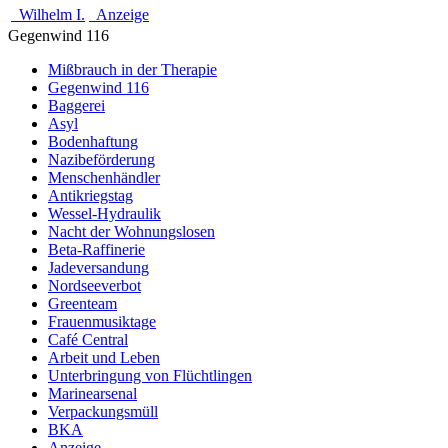
Wilhelm I.
Anzeige
Gegenwind 116
Mißbrauch in der Therapie
Gegenwind 116
Baggerei
Asyl
Bodenhaftung
Nazibeförderung
Menschenhändler
Antikriegstag
Wessel-Hydraulik
Nacht der Wohnungslosen
Beta-Raffinerie
Jadeversandung
Nordseeverbot
Greenteam
Frauenmusiktage
Café Central
Arbeit und Leben
Unterbringung von Flüchtlingen
Marinearsenal
Verpackungsmüll
BKA
Anzeige