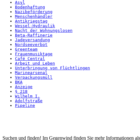
Asyl
Bodenhaftung
Nazibeförderung
Menschenhändler
Antikriegstag
Wessel-Hydraulik
Nacht der Wohnungslosen
Beta-Raffinerie
Jadeversandung
Nordseeverbot
Greenteam
Frauenmusiktage
Café Central
Arbeit und Leben
Unterbringung von Flüchtlingen
Marinearsenal
Verpackungsmüll
BKA
Anzeige
§ 218
Wilhelm I.
Adolfstraße
Pipeline
Startseite
Suchen und finden! Im Gegenwind finden Sie mehr Informationen als