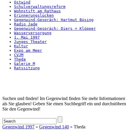
Ostwind
Schulverwaltungsreform
Wohnstift am Rathaus
Erinnerungslücken
Gegenwind-Gespräch: Hartmut Büsing
Radio Jade
Gegenwind-Gespräch: Diers + Klöpper
Wasserversorgung
1. Mai 1997
Junges Theater
Kultur
Expo am Meer
CVJM
Theda
Galerie M
Ratssitzung
Startseite
Suchen und finden! Im Gegenwind finden Sie mehr Informationen
als Sie glauben! Geben Sie einen Suchbegriff ein und durchstöbern
Sie den Gegenwind!
Gegenwind 1997
»
Gegenwind 140
» Theda