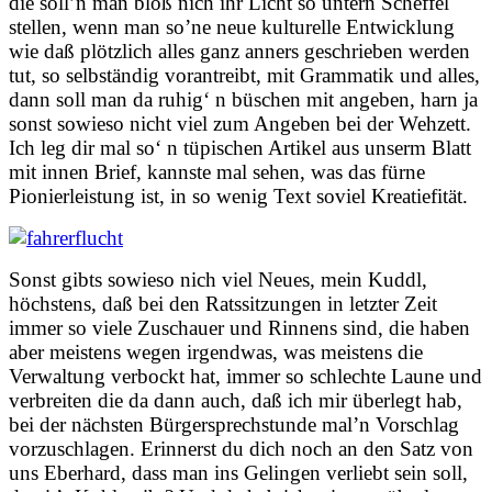
die soll’n man bloß nich ihr Licht so untern Scheffel
stellen, wenn man so’ne neue kulturelle Entwicklung
wie daß plötzlich alles ganz anners geschrieben werden
tut, so selbständig vorantreibt, mit Grammatik und alles,
dann soll man da ruhig‘ n büschen mit angeben, harn ja
sonst sowieso nicht viel zum Angeben bei der Wehzett.
Ich leg dir mal so‘ n tüpischen Artikel aus unserm Blatt
mit innen Brief, kannste mal sehen, was das fürne
Pionierleistung ist, in so wenig Text soviel Kreatiefität.
Sonst gibts sowieso nich viel Neues, mein Kuddl,
höchstens, daß bei den Ratssitzungen in letzter Zeit
immer so viele Zuschauer und Rinnens sind, die haben
aber meistens wegen irgendwas, was meistens die
Verwaltung verbockt hat, immer so schlechte Laune und
verbreiten die da dann auch, daß ich mir überlegt hab,
bei der nächsten Bürgersprechstunde mal’n Vorschlag
vorzuschlagen. Erinnerst du dich noch an den Satz von
uns Eberhard, dass man ins Gelingen verliebt sein soll,