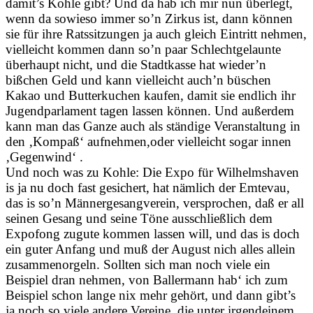
damit’s Kohle gibt? Und da hab ich mir nun überlegt,
wenn da sowieso immer so’n Zirkus ist, dann können
sie für ihre Ratssitzungen ja auch gleich Eintritt nehmen,
vielleicht kommen dann so’n paar Schlechtgelaunte
überhaupt nicht, und die Stadtkasse hat wieder’n
bißchen Geld und kann vielleicht auch’n büschen
Kakao und Butterkuchen kaufen, damit sie endlich ihr
Jugendparlament tagen lassen können. Und außerdem
kann man das Ganze auch als ständige Veranstaltung in
den ‚Kompaß‘ aufnehmen,oder vielleicht sogar innen
‚Gegenwind‘ .
Und noch was zu Kohle: Die Expo für Wilhelmshaven
is ja nu doch fast gesichert, hat nämlich der Emtevau,
das is so’n Männergesangverein, versprochen, daß er all
seinen Gesang und seine Töne ausschließlich dem
Expofong zugute kommen lassen will, und das is doch
ein guter Anfang und muß der August nich alles allein
zusammenorgeln. Sollten sich man noch viele ein
Beispiel dran nehmen, von Ballermann hab‘ ich zum
Beispiel schon lange nix mehr gehört, und dann gibt’s
ja noch so viele andere Vereine, die unter irgendeinem