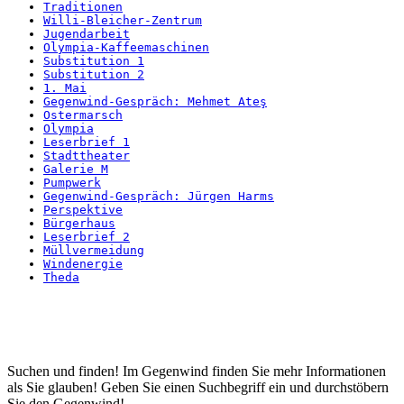
Traditionen
Willi-Bleicher-Zentrum
Jugendarbeit
Olympia-Kaffeemaschinen
Substitution 1
Substitution 2
1. Mai
Gegenwind-Gespräch: Mehmet Ateş
Ostermarsch
Olympia
Leserbrief 1
Stadttheater
Galerie M
Pumpwerk
Gegenwind-Gespräch: Jürgen Harms
Perspektive
Bürgerhaus
Leserbrief 2
Müllvermeidung
Windenergie
Theda
Startseite
Suchen und finden! Im Gegenwind finden Sie mehr Informationen
als Sie glauben! Geben Sie einen Suchbegriff ein und durchstöbern
Sie den Gegenwind!