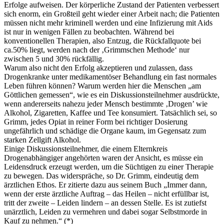
Erfolge aufweisen. Der körperliche Zustand der Patienten verbessert
sich enorm, ein Großteil geht wieder einer Arbeit nach; die Patienten
müssen nicht mehr kriminell werden und eine Infizierung mit Aids
ist nur in wenigen Fällen zu beobachten. Während bei
konventionellen Therapien, also Entzug, die Rückfallquote bei
ca.50% liegt, werden nach der ‚Grimmschen Methode‘ nur
zwischen 5 und 30% rückfällig.
Warum also nicht den Erfolg akzeptieren und zulassen, dass
Drogenkranke unter medikamentöser Behandlung ein fast normales
Leben führen können? Warum werden hier die Menschen „am
Göttlichen gemessen“, wie es ein Diskussionsteilnehmer ausdrückte,
wenn andererseits nahezu jeder Mensch bestimmte ‚Drogen’ wie
Alkohol, Zigaretten, Kaffee und Tee konsumiert. Tatsächlich sei, so
Grimm, jedes Opiat in reiner Form bei richtiger Dosierung
ungefährlich und schädige die Organe kaum, im Gegensatz zum
starken Zellgift Alkohol.
Einige Diskussionsteilnehmer, die einem Elternkreis
Drogenabhängiger angehörten waren der Ansicht, es müsse ein
Leidensdruck erzeugt werden, um die Süchtigen zu einer Therapie
zu bewegen. Das widerspräche, so Dr. Grimm, eindeutig dem
ärztlichen Ethos. Er zitierte dazu aus seinem Buch „Immer dann,
wenn der erste ärztliche Auftrag – das Heilen – nicht erfüllbar ist,
tritt der zweite – Leiden lindern – an dessen Stelle. Es ist zutiefst
unärztlich, Leiden zu vermehren und dabei sogar Selbstmorde in
Kauf zu nehmen.“ (*)