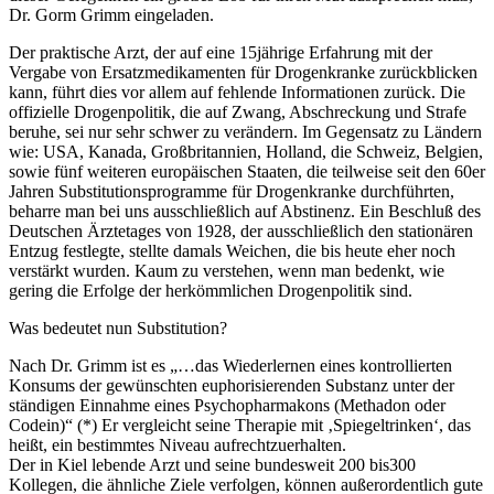
Dr. Gorm Grimm eingeladen.
Der praktische Arzt, der auf eine 15jährige Erfahrung mit der
Vergabe von Ersatzmedikamenten für Drogenkranke zurückblicken
kann, führt dies vor allem auf fehlende Informationen zurück. Die
offizielle Drogenpolitik, die auf Zwang, Abschreckung und Strafe
beruhe, sei nur sehr schwer zu verändern. Im Gegensatz zu Ländern
wie: USA, Kanada, Großbritannien, Holland, die Schweiz, Belgien,
sowie fünf weiteren europäischen Staaten, die teilweise seit den 60er
Jahren Substitutionsprogramme für Drogenkranke durchführten,
beharre man bei uns ausschließlich auf Abstinenz. Ein Beschluß des
Deutschen Ärztetages von 1928, der ausschließlich den stationären
Entzug festlegte, stellte damals Weichen, die bis heute eher noch
verstärkt wurden. Kaum zu verstehen, wenn man bedenkt, wie
gering die Erfolge der herkömmlichen Drogenpolitik sind.
Was bedeutet nun Substitution?
Nach Dr. Grimm ist es „…das Wiederlernen eines kontrollierten
Konsums der gewünschten euphorisierenden Substanz unter der
ständigen Einnahme eines Psychopharmakons (Methadon oder
Codein)“ (*) Er vergleicht seine Therapie mit ‚Spiegeltrinken‘, das
heißt, ein bestimmtes Niveau aufrechtzuerhalten.
Der in Kiel lebende Arzt und seine bundesweit 200 bis300
Kollegen, die ähnliche Ziele verfolgen, können außerordentlich gute