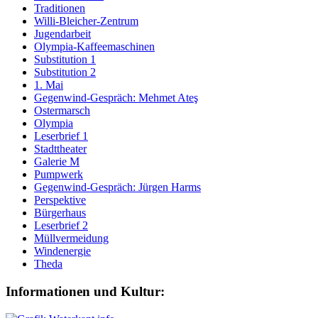
Traditionen
Willi-Bleicher-Zentrum
Jugendarbeit
Olympia-Kaffeemaschinen
Substitution 1
Substitution 2
1. Mai
Gegenwind-Gespräch: Mehmet Ateş
Ostermarsch
Olympia
Leserbrief 1
Stadttheater
Galerie M
Pumpwerk
Gegenwind-Gespräch: Jürgen Harms
Perspektive
Bürgerhaus
Leserbrief 2
Müllvermeidung
Windenergie
Theda
Informationen und Kultur: