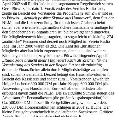
April 2002 soll Radio Jade in den sogenannten Regelbetrieb starten.
Gero Pürwitz, bis dato 1. Vorsitzender des Vereins Radio Jade,
zeigte im Bericht des Vorstandes die Problemlage auf. Zwar gibt es,
so Pürwitz,
„deutlich positive Signale aus Hannover“
, dem Sitz der
NLM, und die Lizenzerteilung für die nächsten 7 Jahre scheint
sicher, aber wie eine einigermaßen sichere finanzielle Grundlage für
den Sendebetrieb zu organisieren ist, bleibt weitgehend ungewiss.
Die Mitgliederentwicklung stagniert, ist sogar leicht rückläufig. 274
„natürliche“ Personen sind derzeit noch Mitglied im Verein Radio
Jade. Im Jahr 2000 waren es 292. Die Zahl der „juristischen“
Mitglieder aber hat leicht zugenommen, denn u. a. sind weitere
Kirchengemeinden dazu gekommen. Pürwitz dringender Appell:
„Radio Jade braucht mehr Mitglieder! Auch als Zeichen für die
Verankerung des Senders in der Region.“
Aber ob zukünftig
drohende Finanzlöcher allein durch Mitgliedsbeiträge zu stopfen
sind, scheint zweifelhaft. Derzeit beträgt das Haushaltsvolumen lt.
Bericht des Kassierers und später zum 1. Vorsitzenden gewählten
Holger Locherer 890.000 DM pro Jahr. Knapp 600.000 DM (die
Auswertung des Haushalts in Euro soll ab dem nächsten Jahr
erfolgen) davon zahlt die NLM. Die zweitgrößte Summe steuert das
Arbeitsamt für Personalkosten (die größte Ausgabenposition) bei.
Ca. 500.000 DM müssen für Festgehälter aufgewendet werden,
230.000 DM Honorarzahlungen schlugen in 2001 zu Buche. Der
kleine Rest geht vornehmlich in die laufenden Sachkosten. Größere
Anschaffungen und Ausgaben sind nicht drin. Ein