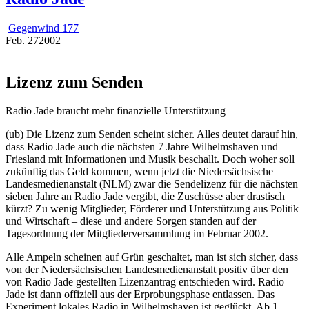
Gegenwind 177
Feb.
27
2002
Lizenz zum Senden
Radio Jade braucht mehr finanzielle Unterstützung
(ub) Die Lizenz zum Senden scheint sicher. Alles deutet darauf hin,
dass Radio Jade auch die nächsten 7 Jahre Wilhelmshaven und
Friesland mit Informationen und Musik beschallt. Doch woher soll
zukünftig das Geld kommen, wenn jetzt die Niedersächsische
Landesmedienanstalt (NLM) zwar die Sendelizenz für die nächsten
sieben Jahre an Radio Jade vergibt, die Zuschüsse aber drastisch
kürzt? Zu wenig Mitglieder, Förderer und Unterstützung aus Politik
und Wirtschaft – diese und andere Sorgen standen auf der
Tagesordnung der Mitgliederversammlung im Februar 2002.
Alle Ampeln scheinen auf Grün geschaltet, man ist sich sicher, dass
von der Niedersächsischen Landesmedienanstalt positiv über den
von Radio Jade gestellten Lizenzantrag entschieden wird. Radio
Jade ist dann offiziell aus der Erprobungsphase entlassen. Das
Experiment lokales Radio in Wilhelmshaven ist geglückt. Ab 1.