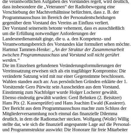
die verantwortlichen Aufgaben des Vorstandes regelt, wird deutlich,
dass insbesondere die „Veteranen“ der Radiobewegung eine
Verschiebung der Machtverhältnisse befürchten, dass z. B. der
Programmausschuss im Bereich der Personalentscheidungen
gegenüber dem Vorstand des Vereins an Einfluss verliert.
Der Vorstand seinerseits betonte vehement, dass es ausschließlich
um die Erfüllung notwendiger Anforderungen der
Landesmedienanstalt ginge, die u. a. den Kompetenz- und
Verantwortungsbereich des Vorstandes klar formuliert sehen möchte.
Hartmut Tammen-Henke:
„An der Struktur der Zusammenarbeit
zwischen Programmausschuss und Vorstand soll nicht gerührt
werden.“
Die im Einzelnen gefundenen Veränderungsformulierungen der
Vereinssatzung erweisen sich als ein tragfähiger Kompromiss: Die
veränderte Satzung wird mit nur einer Gegenstimme beschlossen.
Wahlen standen auch an: Aus persönlichen Gründen erklärte der 1.
Vorsitzende Gero Pürwitz sein Ausscheiden aus dem Vorstand.
Einstimmig zum Nachfolger wurde Holger Locherer gewählt.
Ebenso eindeutig gewählt wurden: Gerd Behnken (2. Beisitzer)
Hans Pix (2. Kassenprüfer) und Hans Joachim Ewald (Kassierer).
Der Bericht aus dem Programmausschuss machte zum Schluss der
Mitgliederversammlung noch einmal das finanzielle Dilemma
deutlich, in dem die Radiomacher stecken. Wolfgang (Wolle) Willig
stellte dar, wie sich die finanziell angespannte Lage auf die Personal-
und Programmstruktur auswirkt: Die Honorare für freie Mitarbeiter