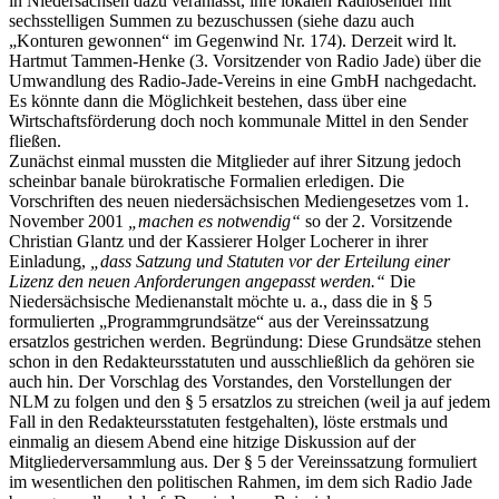
in Niedersachsen dazu veranlasst, ihre lokalen Radiosender mit
sechsstelligen Summen zu bezuschussen (siehe dazu auch
„Konturen gewonnen“ im Gegenwind Nr. 174). Derzeit wird lt.
Hartmut Tammen-Henke (3. Vorsitzender von Radio Jade) über die
Umwandlung des Radio-Jade-Vereins in eine GmbH nachgedacht.
Es könnte dann die Möglichkeit bestehen, dass über eine
Wirtschaftsförderung doch noch kommunale Mittel in den Sender
fließen.
Zunächst einmal mussten die Mitglieder auf ihrer Sitzung jedoch
scheinbar banale bürokratische Formalien erledigen. Die
Vorschriften des neuen niedersächsischen Mediengesetzes vom 1.
November 2001
„machen es notwendig“
so der 2. Vorsitzende
Christian Glantz und der Kassierer Holger Locherer in ihrer
Einladung,
„dass Satzung und Statuten vor der Erteilung einer
Lizenz den neuen Anforderungen angepasst werden.“
Die
Niedersächsische Medienanstalt möchte u. a., dass die in § 5
formulierten „Programmgrundsätze“ aus der Vereinssatzung
ersatzlos gestrichen werden. Begründung: Diese Grundsätze stehen
schon in den Redakteursstatuten und ausschließlich da gehören sie
auch hin. Der Vorschlag des Vorstandes, den Vorstellungen der
NLM zu folgen und den § 5 ersatzlos zu streichen (weil ja auf jedem
Fall in den Redakteursstatuten festgehalten), löste erstmals und
einmalig an diesem Abend eine hitzige Diskussion auf der
Mitgliederversammlung aus. Der § 5 der Vereinssatzung formuliert
im wesentlichen den politischen Rahmen, im dem sich Radio Jade