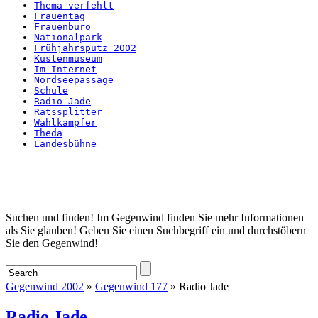
Thema verfehlt
Frauentag
Frauenbüro
Nationalpark
Frühjahrsputz 2002
Küstenmuseum
Im Internet
Nordseepassage
Schule
Radio Jade
Ratssplitter
Wahlkämpfer
Theda
Landesbühne
Startseite
Suchen und finden! Im Gegenwind finden Sie mehr Informationen
als Sie glauben! Geben Sie einen Suchbegriff ein und durchstöbern
Sie den Gegenwind!
Gegenwind 2002
»
Gegenwind 177
» Radio Jade
Radio Jade