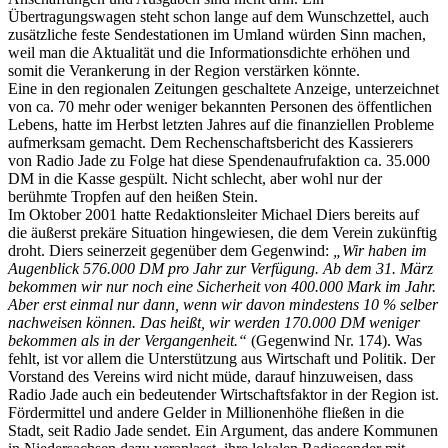
Übertragungswagen steht schon lange auf dem Wunschzettel, auch
zusätzliche feste Sendestationen im Umland würden Sinn machen,
weil man die Aktualität und die Informationsdichte erhöhen und
somit die Verankerung in der Region verstärken könnte.
Eine in den regionalen Zeitungen geschaltete Anzeige, unterzeichnet
von ca. 70 mehr oder weniger bekannten Personen des öffentlichen
Lebens, hatte im Herbst letzten Jahres auf die finanziellen Probleme
aufmerksam gemacht. Dem Rechenschaftsbericht des Kassierers
von Radio Jade zu Folge hat diese Spendenaufrufaktion ca. 35.000
DM in die Kasse gespült. Nicht schlecht, aber wohl nur der
berühmte Tropfen auf den heißen Stein.
Im Oktober 2001 hatte Redaktionsleiter Michael Diers bereits auf
die äußerst prekäre Situation hingewiesen, die dem Verein zukünftig
droht. Diers seinerzeit gegenüber dem Gegenwind:
„Wir haben im
Augenblick 576.000 DM pro Jahr zur Verfügung. Ab dem 31. März
bekommen wir nur noch eine Sicherheit von 400.000 Mark im Jahr.
Aber erst einmal nur dann, wenn wir davon mindestens 10 % selber
nachweisen können. Das heißt, wir werden 170.000 DM weniger
bekommen als in der Vergangenheit.“
(Gegenwind Nr. 174). Was
fehlt, ist vor allem die Unterstützung aus Wirtschaft und Politik. Der
Vorstand des Vereins wird nicht müde, darauf hinzuweisen, dass
Radio Jade auch ein bedeutender Wirtschaftsfaktor in der Region ist.
Fördermittel und andere Gelder in Millionenhöhe fließen in die
Stadt, seit Radio Jade sendet. Ein Argument, das andere Kommunen