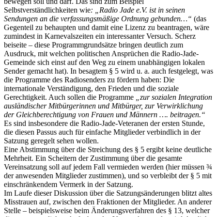
bewegen soll und darf. Das sind zum Beispiel
Selbstverständlichkeiten wie
: „Radio Jade e.V. ist in seinen
Sendungen an die verfassungsmäßige Ordnung gebunden…“
(das
Gegenteil zu behaupten und damit eine Lizenz zu beantragen, wäre
zumindest in Karnevalszeiten ein interessanter Versuch. Scherz
beiseite – diese Programmgrundsätze bringen deutlich zum
Ausdruck, mit welchen politischen Ansprüchen die Radio-Jade-
Gemeinde sich einst auf den Weg zu einem unabhängigen lokalen
Sender gemacht hat). In besagtem § 5 wird u. a. auch festgelegt, was
die Programme des Radiosenders zu fördern haben: Die
internationale Verständigung, den Frieden und die soziale
Gerechtigkeit. Auch sollen die Programme
„zur sozialen Integration
ausländischer Mitbürgerinnen und Mitbürger, zur Verwirklichung
der Gleichberechtigung von Frauen und Männern …. beitragen.“
Es sind insbesondere die Radio-Jade-Veteranen der ersten Stunde,
die diesen Passus auch für einfache Mitglieder verbindlich in der
Satzung geregelt sehen wollen.
Eine Abstimmung über die Streichung des § 5 ergibt keine deutliche
Mehrheit. Ein Scheitern der Zustimmung über die gesamte
Vereinsatzung soll auf jedem Fall vermieden werden (hier müssen ¾
der anwesenden Mitglieder zustimmen), und so verbleibt der § 5 mit
einschränkendem Vermerk in der Satzung.
Im Laufe dieser Diskussion über die Satzungsänderungen blitzt altes
Misstrauen auf, zwischen den Fraktionen der Mitglieder. An anderer
Stelle – beispielsweise beim Änderungsverfahren des § 13, welcher