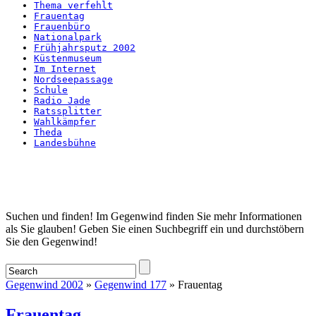
Thema verfehlt
Frauentag
Frauenbüro
Nationalpark
Frühjahrsputz 2002
Küstenmuseum
Im Internet
Nordseepassage
Schule
Radio Jade
Ratssplitter
Wahlkämpfer
Theda
Landesbühne
Startseite
Suchen und finden! Im Gegenwind finden Sie mehr Informationen
als Sie glauben! Geben Sie einen Suchbegriff ein und durchstöbern
Sie den Gegenwind!
Gegenwind 2002
»
Gegenwind 177
» Frauentag
Frauentag