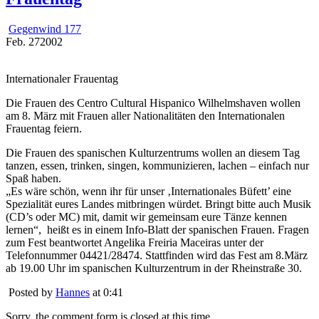
Gegenwind 177
Feb.
27
2002
Internationaler Frauentag
Die Frauen des Centro Cultural Hispanico Wilhelmshaven wollen
am 8. März mit Frauen aller Nationalitäten den Internationalen
Frauentag feiern.
Die Frauen des spanischen Kulturzentrums wollen an diesem Tag
tanzen, essen, trinken, singen, kommunizieren, lachen – einfach nur
Spaß haben.
„Es wäre schön, wenn ihr für unser ‚Internationales Büfett’ eine
Spezialität eures Landes mitbringen würdet. Bringt bitte auch Musik
(CD’s oder MC) mit, damit wir gemeinsam eure Tänze kennen
lernen“, heißt es in einem Info-Blatt der spanischen Frauen. Fragen
zum Fest beantwortet Angelika Freiria Maceiras unter der
Telefonnummer 04421/28474. Stattfinden wird das Fest am 8.März
ab 19.00 Uhr im spanischen Kulturzentrum in der Rheinstraße 30.
Posted by
Hannes
at 0:41
Sorry, the comment form is closed at this time.