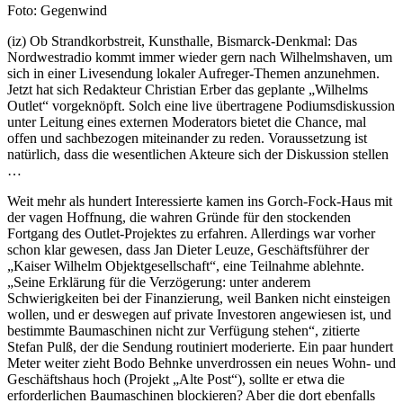
Foto: Gegenwind
(iz) Ob Strandkorbstreit, Kunsthalle, Bismarck-Denkmal: Das
Nordwestradio kommt immer wieder gern nach Wilhelmshaven, um
sich in einer Livesendung lokaler Aufreger-Themen anzunehmen.
Jetzt hat sich Redakteur Christian Erber das geplante „Wilhelms
Outlet“ vorgeknöpft. Solch eine live übertragene Podiumsdiskussion
unter Leitung eines externen Moderators bietet die Chance, mal
offen und sachbezogen miteinander zu reden. Voraussetzung ist
natürlich, dass die wesentlichen Akteure sich der Diskussion stellen
…
Weit mehr als hundert Interessierte kamen ins Gorch-Fock-Haus mit
der vagen Hoffnung, die wahren Gründe für den stockenden
Fortgang des Outlet-Projektes zu erfahren. Allerdings war vorher
schon klar gewesen, dass Jan Dieter Leuze, Geschäftsführer der
„Kaiser Wilhelm Objektgesellschaft“, eine Teilnahme ablehnte.
„Seine Erklärung für die Verzögerung: unter anderem
Schwierigkeiten bei der Finanzierung, weil Banken nicht einsteigen
wollen, und er deswegen auf private Investoren angewiesen ist, und
bestimmte Baumaschinen nicht zur Verfügung stehen“, zitierte
Stefan Pulß, der die Sendung routiniert moderierte. Ein paar hundert
Meter weiter zieht Bodo Behnke unverdrossen ein neues Wohn- und
Geschäftshaus hoch (Projekt „Alte Post“), sollte er etwa die
erforderlichen Baumaschinen blockieren? Aber die dort ebenfalls