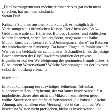
„Der Oberbürgermeister möchte darüber derzeit gar nicht mehr
sprechen, hat man den Eindruck.“
Stefan Pulß
Kritische Stimmen aus dem Publikum gab es bezüglich der
Vorleistungen aus öffentlichen Kassen. Der Abriss des C&A-
Gebäudes wurde zur Hälfte aus Bundes-, Landes- und städtischen
Mitteln finanziert, sprich Steuergeldern, insgesamt eine halbe
Million Euro. Laut Leinert eine „Ordnungsmaßnahme“ im Rahmen
der städtebaulichen Sanierung. Da kamen Fragen im Publikum auf:
War das alte Gebäude ein schlimmerer „Schandfleck“ als die jetzige
Brache inmitten der City? Inwiefern profitiert der private
Eigentümer von der Wertsteigerung des geräumten Grundstückes, z.
B. bei einem Weiterverkauf? Welche Vorleistungen hat der Investor
selbst denn bislang erbracht?
Inside out
Im Publikum sprang ein auswärtiger Teilnehmer (offenbar
süddeutscher Herkunft) herum, der vor lauter Insiderwissen fast
implodierte, dieses aber nicht am Mikrofon zum Besten geben
wollte. Stattdessen schimpfte er fortwährend „die haben alle keine
Ahnung, aber zu allem eine Meinung“. So ist das nun mal: Wenn
Insider ihr Wissen nicht preisgeben, bleibt es Insiderwissen und