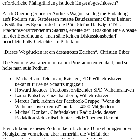
erforderliche Pfahlgründung ist doch längst abgeschlossen?
Auch Oberbürgermeister Andreas Wagner schlug die Einladung
aufs Podium aus. Stattdessen musste Baudezernent Oliver Leinert
als städtisches Sprachrohr in die Bütt. Stefan Hellwig, CDU-
Fraktionsvorsitzender im Stadtrat, erteilte der Redaktion eine Absage
mit der Begründung, „man sähe keinen Diskussionsbedarf“,
berichtete Pulß. Gelächter im Publikum.
„Dieses Wegducken ist ein desaströses Zeichen“. Christian Erber
Die Sendung war aber nun mal im Programm eingeplant, und so
holte man aufs Podium:
Michael von Teichman, Ratsherr, FDP Wilhelmshaven,
bekannt für seine Scharfzüngigkeit
Howard Jacques, Fraktionsvorsitzender SPD Wilhelmshaven
Laura Kutsche, Einzelhändlerin, Wilhelmshaven
Marcus Jurk, Admin der Facebook-Gruppe “Wenn du
Wilhelmshaven kennst“ mit fast 14000 Mitgliedern
Michael Konken, Chefredakteur Radio Jade, dessen
Redaktion sich kritisch hinter heikle Themen klemmt
Freilich konnte dieses Podium kein Licht ins Dunkel bringen oder
Neuigkeiten vermelden, aber immerhin die Vielfalt der