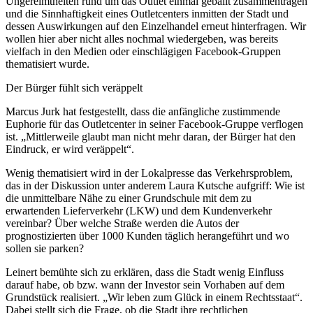
Ungereimtheiten rund um das Outlet einmal geballt zusammentragen
und die Sinnhaftigkeit eines Outletcenters inmitten der Stadt und
dessen Auswirkungen auf den Einzelhandel erneut hinterfragen. Wir
wollen hier aber nicht alles nochmal wiedergeben, was bereits
vielfach in den Medien oder einschlägigen Facebook-Gruppen
thematisiert wurde.
Der Bürger fühlt sich veräppelt
Marcus Jurk hat festgestellt, dass die anfängliche zustimmende
Euphorie für das Outletcenter in seiner Facebook-Gruppe verflogen
ist. „Mittlerweile glaubt man nicht mehr daran, der Bürger hat den
Eindruck, er wird veräppelt“.
Wenig thematisiert wird in der Lokalpresse das Verkehrsproblem,
das in der Diskussion unter anderem Laura Kutsche aufgriff: Wie ist
die unmittelbare Nähe zu einer Grundschule mit dem zu
erwartenden Lieferverkehr (LKW) und dem Kundenverkehr
vereinbar? Über welche Straße werden die Autos der
prognostizierten über 1000 Kunden täglich herangeführt und wo
sollen sie parken?
Leinert bemühte sich zu erklären, dass die Stadt wenig Einfluss
darauf habe, ob bzw. wann der Investor sein Vorhaben auf dem
Grundstück realisiert. „Wir leben zum Glück in einem Rechtsstaat“.
Dabei stellt sich die Frage, ob die Stadt ihre rechtlichen