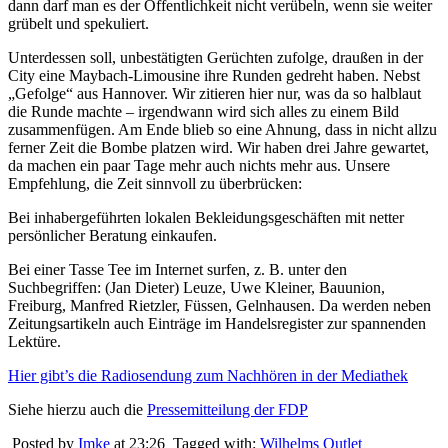
dann darf man es der Öffentlichkeit nicht verübeln, wenn sie weiter
grübelt und spekuliert.
Unterdessen soll, unbestätigten Gerüchten zufolge, draußen in der
City eine Maybach-Limousine ihre Runden gedreht haben. Nebst
„Gefolge“ aus Hannover. Wir zitieren hier nur, was da so halblaut
die Runde machte – irgendwann wird sich alles zu einem Bild
zusammenfügen. Am Ende blieb so eine Ahnung, dass in nicht allzu
ferner Zeit die Bombe platzen wird. Wir haben drei Jahre gewartet,
da machen ein paar Tage mehr auch nichts mehr aus. Unsere
Empfehlung, die Zeit sinnvoll zu überbrücken:
Bei inhabergeführten lokalen Bekleidungsgeschäften mit netter
persönlicher Beratung einkaufen.
Bei einer Tasse Tee im Internet surfen, z. B. unter den
Suchbegriffen: (Jan Dieter) Leuze, Uwe Kleiner, Bauunion,
Freiburg, Manfred Rietzler, Füssen, Gelnhausen. Da werden neben
Zeitungsartikeln auch Einträge im Handelsregister zur spannenden
Lektüre.
Hier gibt’s die Radiosendung zum Nachhören in der Mediathek
Siehe hierzu auch die
Pressemitteilung der FDP
Posted by
Imke
at 23:26
Tagged with:
Wilhelms Outlet