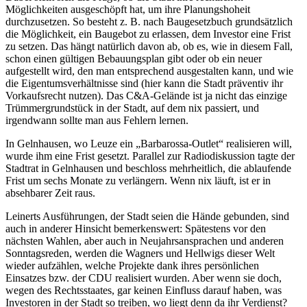
Möglichkeiten ausgeschöpft hat, um ihre Planungshoheit
durchzusetzen. So besteht z. B. nach Baugesetzbuch grundsätzlich
die Möglichkeit, ein Baugebot zu erlassen, dem Investor eine Frist
zu setzen. Das hängt natürlich davon ab, ob es, wie in diesem Fall,
schon einen gültigen Bebauungsplan gibt oder ob ein neuer
aufgestellt wird, den man entsprechend ausgestalten kann, und wie
die Eigentumsverhältnisse sind (hier kann die Stadt präventiv ihr
Vorkaufsrecht nutzen). Das C&A-Gelände ist ja nicht das einzige
Trümmergrundstück in der Stadt, auf dem nix passiert, und
irgendwann sollte man aus Fehlern lernen.
In Gelnhausen, wo Leuze ein „Barbarossa-Outlet“ realisieren will,
wurde ihm eine Frist gesetzt. Parallel zur Radiodiskussion tagte der
Stadtrat in Gelnhausen und beschloss mehrheitlich, die ablaufende
Frist um sechs Monate zu verlängern. Wenn nix läuft, ist er in
absehbarer Zeit raus.
Leinerts Ausführungen, der Stadt seien die Hände gebunden, sind
auch in anderer Hinsicht bemerkenswert: Spätestens vor den
nächsten Wahlen, aber auch in Neujahrsansprachen und anderen
Sonntagsreden, werden die Wagners und Hellwigs dieser Welt
wieder aufzählen, welche Projekte dank ihres persönlichen
Einsatzes bzw. der CDU realisiert wurden. Aber wenn sie doch,
wegen des Rechtsstaates, gar keinen Einfluss darauf haben, was
Investoren in der Stadt so treiben, wo liegt denn da ihr Verdienst?