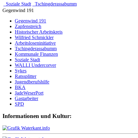
Soziale Stadt
Tschingderassabumm
Gegenwind 191
Gegenwind 191
Zapfenstreich
Historischer Arbeitskreis
Wilfried Schmickler
Arbeitsloseninitiative
Tschingderassabumm
Kommunale Finanzen
Soziale Stadt
WALLI Undercorver
Sykes
Ratssplitter
Jugendberufshilfe
BKA
JadeWeserPort
Gastarbeiter
SPD
Informationen und Kultur: