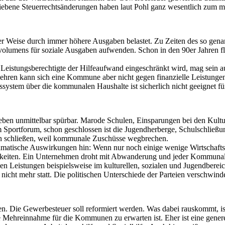
ebene Steuerrechtsänderungen haben laut Pohl ganz wesentlich zum 
er Weise durch immer höhere Ausgaben belastet. Zu Zeiten des so gen
svolumens für soziale Ausgaben aufwenden. Schon in den 90er Jahren f
Leistungsberechtigte der Hilfeaufwand eingeschränkt wird, mag sein a
hren kann sich eine Kommune aber nicht gegen finanzielle Leistungen
gssystem über die kommunalen Haushalte ist sicherlich nicht geeignet f
 Leben unmittelbar spürbar. Marode Schulen, Einsparungen bei den Kult
am Sportforum, schon geschlossen ist die Jugendherberge, Schulschließ
gen schließen, weil kommunale Zuschüsse wegbrechen.
dramatische Auswirkungen hin: Wenn nur noch einige wenige Wirtschaf
gigkeiten. Ein Unternehmen droht mit Abwanderung und jeder Kommun
gen Leistungen beispielsweise im kulturellen, sozialen und Jugendberei
 nicht mehr statt. Die politischen Unterschiede der Parteien verschw
n. Die Gewerbesteuer soll reformiert werden. Was dabei rauskommt, ist
e Mehreinnahme für die Kommunen zu erwarten ist. Eher ist eine gener