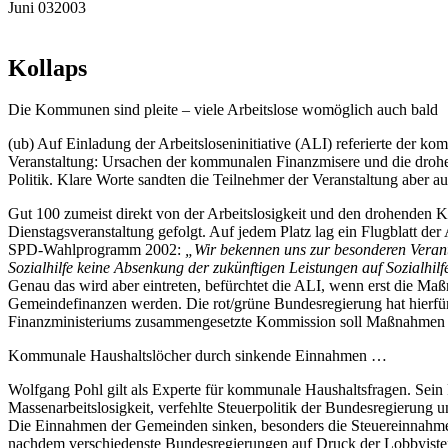
Juni
03
2003
Kollaps
Die Kommunen sind pleite – viele Arbeitslose womöglich auch bald
(ub) Auf Einladung der Arbeitsloseninitiative (ALI) referierte der
Veranstaltung: Ursachen der kommunalen Finanzmisere und die drohen
Politik. Klare Worte sandten die Teilnehmer der Veranstaltung aber a
Gut 100 zumeist direkt von der Arbeitslosigkeit und den drohenden K
Dienstagsveranstaltung gefolgt. Auf jedem Platz lag ein Flugblatt de
SPD-Wahlprogramm 2002:
„Wir bekennen uns zur besonderen Veran
Sozialhilfe keine Absenkung der zukünftigen Leistungen auf Sozialhil
Genau das wird aber eintreten, befürchtet die ALI, wenn erst die M
Gemeindefinanzen werden. Die rot/grüne Bundesregierung hat hierfü
Finanzministeriums zusammengesetzte Kommission soll Maßnahmen zur
Kommunale Haushaltslöcher durch sinkende Einnahmen …
Wolfgang Pohl gilt als Experte für kommunale Haushaltsfragen. Sein
Massenarbeitslosigkeit, verfehlte Steuerpolitik der Bundesregierung
Die Einnahmen der Gemeinden sinken, besonders die Steuereinnahmen
nachdem verschiedenste Bundesregierungen auf Druck der Lobbyisten