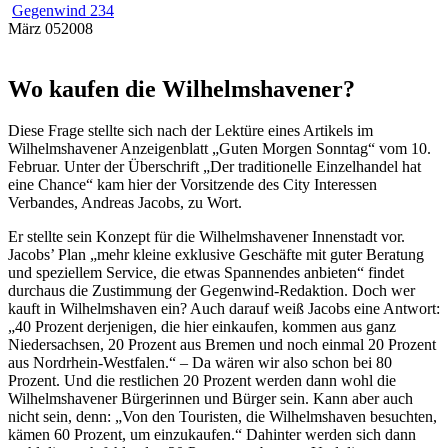
Gegenwind 234
März
05
2008
Wo kaufen die Wilhelmshavener?
Diese Frage stellte sich nach der Lektüre eines Artikels im
Wilhelmshavener Anzeigenblatt „Guten Morgen Sonntag“ vom 10.
Februar. Unter der Überschrift „Der traditionelle Einzelhandel hat
eine Chance“ kam hier der Vorsitzende des City Interessen
Verbandes, Andreas Jacobs, zu Wort.
Er stellte sein Konzept für die Wilhelmshavener Innenstadt vor.
Jacobs’ Plan „mehr kleine exklusive Geschäfte mit guter Beratung
und speziellem Service, die etwas Spannendes anbieten“ findet
durchaus die Zustimmung der Gegenwind-Redaktion. Doch wer
kauft in Wilhelmshaven ein? Auch darauf weiß Jacobs eine Antwort:
„40 Prozent derjenigen, die hier einkaufen, kommen aus ganz
Niedersachsen, 20 Prozent aus Bremen und noch einmal 20 Prozent
aus Nordrhein-Westfalen.“ – Da wären wir also schon bei 80
Prozent. Und die restlichen 20 Prozent werden dann wohl die
Wilhelmshavener Bürgerinnen und Bürger sein. Kann aber auch
nicht sein, denn: „Von den Touristen, die Wilhelmshaven besuchten,
kämen 60 Prozent, um einzukaufen.“ Dahinter werden sich dann