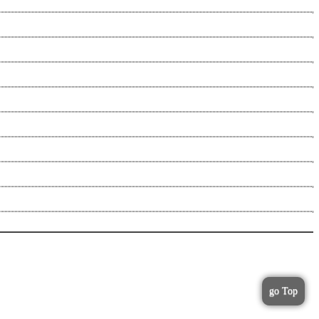
go Top