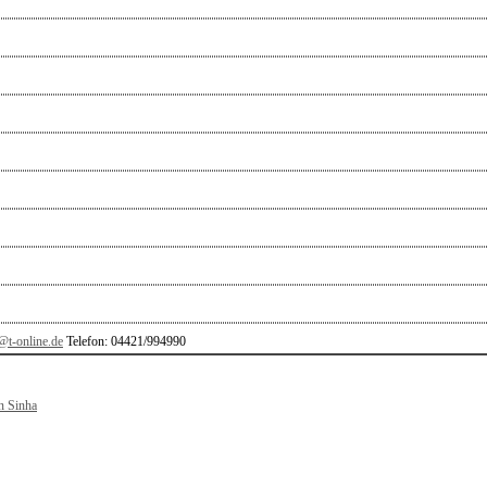
t-online.de
Telefon: 04421/994990
n Sinha