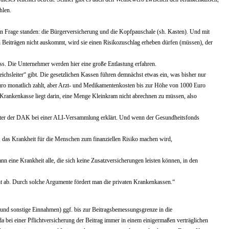
hlen.
in Frage standen: die Bürgerversicherung und die Kopfpauschale (sh. Kasten). Und mit
n Beiträgen nicht auskommt, wird sie einen Risikozuschlag erheben dürfen (müssen), der
ss. Die Unternehmer werden hier eine große Entlastung erfahren.
chsleiter“ gibt. Die gesetzlichen Kassen führen demnächst etwas ein, was bisher nur
Euro monatlich zahlt, aber Arzt- und Medikamentenkosten bis zur Höhe von 1000 Euro
ie Krankenkasse liegt darin, eine Menge Kleinkram nicht abrechnen zu müssen, also
treter der DAK bei einer ALI-Versammlung erklärt. Und wenn der Gesundheitsfonds
 das Krankheit für die Menschen zum finanziellen Risiko machen wird,
n eine Krankheit alle, die sich keine Zusatzversicherungen leisten können, in den
cht ab. Durch solche Argumente fördert man die privaten Krankenkassen.“
 und sonstige Einnahmen) ggf. bis zur Beitragsbemessungsgrenze in die
a bei einer Pflichtversicherung der Beitrag immer in einem einigermaßen verträglichen