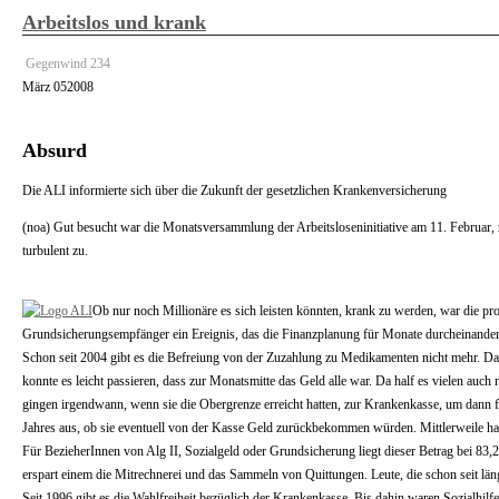
Arbeitslos und krank
Gegenwind 234
März
05
2008
Absurd
Die ALI informierte sich über die Zukunft der gesetzlichen Krankenversicherung
(noa) Gut besucht war die Monatsversammlung der Arbeitsloseninitiative am 11. Februar,
turbulent zu.
Ob nur noch Millionäre es sich leisten könnten, krank zu werden, war die pro
Grundsicherungsempfänger ein Ereignis, das die Finanzplanung für Monate durcheinande
Schon seit 2004 gibt es die Befreiung von der Zuzahlung zu Medikamenten nicht mehr. D
konnte es leicht passieren, dass zur Monatsmitte das Geld alle war. Da half es vielen au
gingen irgendwann, wenn sie die Obergrenze erreicht hatten, zur Krankenkasse, um dann f
Jahres aus, ob sie eventuell von der Kasse Geld zurückbekommen würden. Mittlerweile hat e
Für BezieherInnen von Alg II, Sozialgeld oder Grundsicherung liegt dieser Betrag bei 83
erspart einem die Mitrechnerei und das Sammeln von Quittungen. Leute, die schon seit l
Seit 1996 gibt es die Wahlfreiheit bezüglich der Krankenkasse. Bis dahin waren Sozialhil