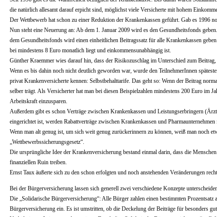
die natürlich allesamt darauf erpicht sind, möglichst viele Versicherte mit hohem Einkomm
Der Wettbewerb hat schon zu einer Reduktion der Krankenkassen geführt. Gab es 1996 no
Nun steht eine Neuerung an: Ab dem 1. Januar 2009 wird es den Gesundheitsfonds geben. 
dem Gesundheitsfonds wird einen einheitlichen Beitragssatz für alle Krankenkassen geben.
bei mindestens 8 Euro monatlich liegt und einkommensunabhängig ist.
Günther Kraemmer wies darauf hin, dass der Risikozuschlag im Unterschied zum Beitrag, d
Wenn es bis dahin noch nicht deutlich geworden war, wurde den TeilnehmerInnen spätesten
privat Krankenversicherte kennen: Selbstbehalttarife. Das geht so: Wenn der Beitrag no
selber trägt. Als Versicherter hat man bei diesen Beispielzahlen mindestens 200 Euro im J
Arbeitskraft einzusparen.
Außerdem gibt es schon Verträge zwischen Krankenkassen und Leistungserbringern (Ärzten
eingerichtet ist, werden Rabattverträge zwischen Krankenkassen und Pharmaunternehmen 
Wenn man alt genug ist, um sich weit genug zurückerinnern zu können, weiß man noch et
„Wettbewerbssicherungsgesetz“.
Die ursprüngliche Idee der Krankenversicherung bestand einmal darin, dass die Menschen ei
finanziellen Ruin treiben.
Ernst Taux äußerte sich zu den schon erfolgten und noch anstehenden Veränderungen recht
Bei der Bürgerversicherung lassen sich generell zwei verschiedene Konzepte unterscheide
Die „Solidarische Bürgerversicherung“: Alle Bürger zahlen einen bestimmten Prozentsatz 
Bürgerversicherung ein. Es ist umstritten, ob die Deckelung der Beiträge für besonders g