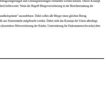
re Beitragssteigerungen und Leistungskürzungen vermieden werden können. Dieses Konzept
rt) befürwortet. Wenn der Begriff Bürgerversicherung in der Berichterstattung der
ndheitsprämie“ auszudehnen. Dabei sollen alle Bürger einen gleichen Betrag
lls aus Steuermitteln aufgebracht werden. Dabei sieht das Konzept der Union allerdings
leich (kostenlose Mitversicherung der Kinder, Unterstützung für Einkommensschwache) über