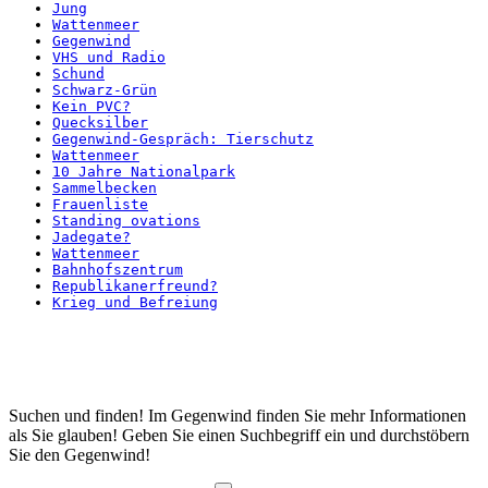
Jung
Wattenmeer
Gegenwind
VHS und Radio
Schund
Schwarz-Grün
Kein PVC?
Quecksilber
Gegenwind-Gespräch: Tierschutz
Wattenmeer
10 Jahre Nationalpark
Sammelbecken
Frauenliste
Standing ovations
Jadegate?
Wattenmeer
Bahnhofszentrum
Republikanerfreund?
Krieg und Befreiung
Startseite
Suchen und finden! Im Gegenwind finden Sie mehr Informationen
als Sie glauben! Geben Sie einen Suchbegriff ein und durchstöbern
Sie den Gegenwind!