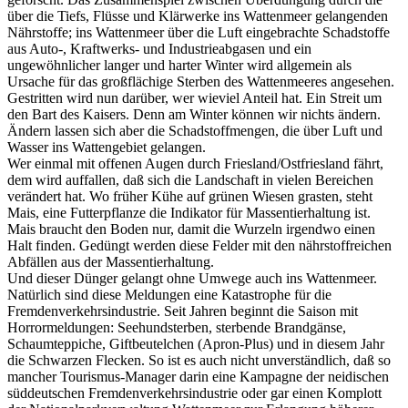
über die Tiefs, Flüsse und Klärwerke ins Wattenmeer gelangenden
Nährstoffe; ins Wattenmeer über die Luft eingebrachte Schadstoffe
aus Auto-, Kraftwerks- und Industrieabgasen und ein
ungewöhnlicher langer und harter Winter wird allgemein als
Ursache für das großflächige Sterben des Wattenmeeres angesehen.
Gestritten wird nun darüber, wer wieviel Anteil hat. Ein Streit um
den Bart des Kaisers. Denn am Winter können wir nichts ändern.
Ändern lassen sich aber die Schadstoffmengen, die über Luft und
Wasser ins Wattengebiet gelangen.
Wer einmal mit offenen Augen durch Friesland/Ostfriesland fährt,
dem wird auffallen, daß sich die Landschaft in vielen Bereichen
verändert hat. Wo früher Kühe auf grünen Wiesen grasten, steht
Mais, eine Futterpflanze die Indikator für Massentierhaltung ist.
Mais braucht den Boden nur, damit die Wurzeln irgendwo einen
Halt finden. Gedüngt werden diese Felder mit den nährstoffreichen
Abfällen aus der Massentierhaltung.
Und dieser Dünger gelangt ohne Umwege auch ins Wattenmeer.
Natürlich sind diese Meldungen eine Katastrophe für die
Fremdenverkehrsindustrie. Seit Jahren beginnt die Saison mit
Horrormeldungen: Seehundsterben, sterbende Brandgänse,
Schaumteppiche, Giftbeutelchen (Apron-Plus) und in diesem Jahr
die Schwarzen Flecken. So ist es auch nicht unverständlich, daß so
mancher Tourismus-Manager darin eine Kampagne der neidischen
süddeutschen Fremdenverkehrsindustrie oder gar einen Komplott