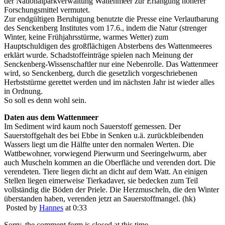
der Nationalparkverwaltung Wattenmeer zur Erlangung höherer
Forschungsmittel vermutet.
Zur endgültigen Beruhigung benutzte die Presse eine Verlautbarung
des Senckenberg Institutes vom 17.6., indem die Natur (strenger
Winter, keine Frühjahrsstürme, warmes Wetter) zum
Hauptschuldigen des großflächigen Absterbens des Wattenmeeres
erklärt wurde. Schadstoffeinträge spielen nach Meinung der
Senckenberg-Wissenschaftler nur eine Nebenrolle. Das Wattenmeer
wird, so Senckenberg, durch die gesetzlich vorgeschriebenen
Herbststürme gerettet werden und im nächsten Jahr ist wieder alles
in Ordnung.
So soll es denn wohl sein.
Daten aus dem Wattenmeer
Im Sediment wird kaum noch Sauerstoff gemessen. Der
Sauerstoffgehalt des bei Ebbe in Senken u.ä. zurückbleibenden
Wassers liegt um die Hälfte unter den normalen Werten. Die
Wattbewohner, vorwiegend Pierwurm und Seeringelwurm, aber
auch Muscheln kommen an die Oberfläche und verenden dort. Die
verendeten. Tiere liegen dicht an dicht auf dem Watt. An einigen
Stellen liegen eimerweise Tierkadaver, sie bedecken zum Teil
vollständig die Böden der Priele. Die Herzmuscheln, die den Winter
überstanden haben, verenden jetzt an Sauerstoffmangel. (hk)
Posted by
Hannes
at 0:33
Sorry, the comment form is closed at this time.