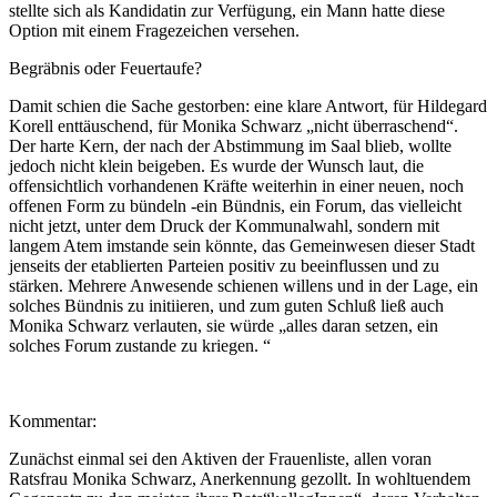
stellte sich als Kandidatin zur Verfügung, ein Mann hatte diese
Option mit einem Fragezeichen versehen.
Begräbnis oder Feuertaufe?
Damit schien die Sache gestorben: eine klare Antwort, für Hildegard
Korell enttäuschend, für Monika Schwarz „nicht überraschend“.
Der harte Kern, der nach der Abstimmung im Saal blieb, wollte
jedoch nicht klein beigeben. Es wurde der Wunsch laut, die
offensichtlich vorhandenen Kräfte weiterhin in einer neuen, noch
offenen Form zu bündeln -ein Bündnis, ein Forum, das vielleicht
nicht jetzt, unter dem Druck der Kommunalwahl, sondern mit
langem Atem imstande sein könnte, das Gemeinwesen dieser Stadt
jenseits der etablierten Parteien positiv zu beeinflussen und zu
stärken. Mehrere Anwesende schienen willens und in der Lage, ein
solches Bündnis zu initiieren, und zum guten Schluß ließ auch
Monika Schwarz verlauten, sie würde „alles daran setzen, ein
solches Forum zustande zu kriegen. “
Kommentar:
Zunächst einmal sei den Aktiven der Frauenliste, allen voran
Ratsfrau Monika Schwarz, Anerkennung gezollt. In wohltuendem