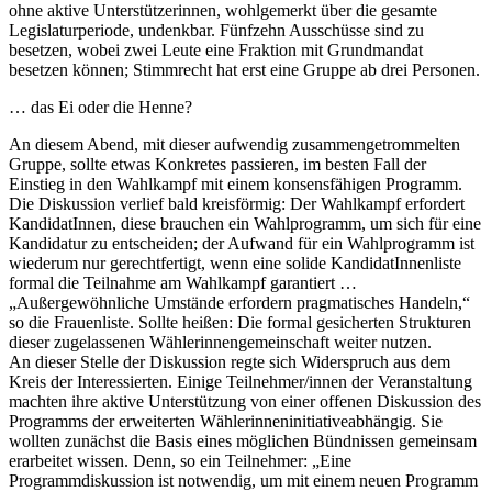
ohne aktive Unterstützerinnen, wohlgemerkt über die gesamte
Legislaturperiode, undenkbar. Fünfzehn Ausschüsse sind zu
besetzen, wobei zwei Leute eine Fraktion mit Grundmandat
besetzen können; Stimmrecht hat erst eine Gruppe ab drei Personen.
… das Ei oder die Henne?
An diesem Abend, mit dieser aufwendig zusammengetrommelten
Gruppe, sollte etwas Konkretes passieren, im besten Fall der
Einstieg in den Wahlkampf mit einem konsensfähigen Programm.
Die Diskussion verlief bald kreisförmig: Der Wahlkampf erfordert
KandidatInnen, diese brauchen ein Wahlprogramm, um sich für eine
Kandidatur zu entscheiden; der Aufwand für ein Wahlprogramm ist
wiederum nur gerechtfertigt, wenn eine solide KandidatInnenliste
formal die Teilnahme am Wahlkampf garantiert …
„Außergewöhnliche Umstände erfordern pragmatisches Handeln,“
so die Frauenliste. Sollte heißen: Die formal gesicherten Strukturen
dieser zugelassenen Wählerinnengemeinschaft weiter nutzen.
An dieser Stelle der Diskussion regte sich Widerspruch aus dem
Kreis der Interessierten. Einige Teilnehmer/innen der Veranstaltung
machten ihre aktive Unterstützung von einer offenen Diskussion des
Programms der erweiterten Wählerinneninitiativeabhängig. Sie
wollten zunächst die Basis eines möglichen Bündnissen gemeinsam
erarbeitet wissen. Denn, so ein Teilnehmer: „Eine
Programmdiskussion ist notwendig, um mit einem neuen Programm