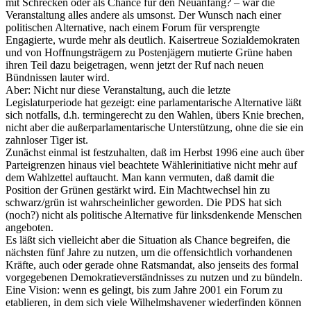
mit Schrecken oder als Chance für den Neuanfang? – war die
Veranstaltung alles andere als umsonst. Der Wunsch nach einer
politischen Alternative, nach einem Forum für versprengte
Engagierte, wurde mehr als deutlich. Kaisertreue Sozialdemokraten
und von Hoffnungsträgern zu Postenjägern mutierte Grüne haben
ihren Teil dazu beigetragen, wenn jetzt der Ruf nach neuen
Bündnissen lauter wird.
Aber: Nicht nur diese Veranstaltung, auch die letzte
Legislaturperiode hat gezeigt: eine parlamentarische Alternative läßt
sich notfalls, d.h. termingerecht zu den Wahlen, übers Knie brechen,
nicht aber die außerparlamentarische Unterstützung, ohne die sie ein
zahnloser Tiger ist.
Zunächst einmal ist festzuhalten, daß im Herbst 1996 eine auch über
Parteigrenzen hinaus viel beachtete Wählerinitiative nicht mehr auf
dem Wahlzettel auftaucht. Man kann vermuten, daß damit die
Position der Grünen gestärkt wird. Ein Machtwechsel hin zu
schwarz/grün ist wahrscheinlicher geworden. Die PDS hat sich
(noch?) nicht als politische Alternative für linksdenkende Menschen
angeboten.
Es läßt sich vielleicht aber die Situation als Chance begreifen, die
nächsten fünf Jahre zu nutzen, um die offensichtlich vorhandenen
Kräfte, auch oder gerade ohne Ratsmandat, also jenseits des formal
vorgegebenen Demokratieverständnisses zu nutzen und zu bündeln.
Eine Vision: wenn es gelingt, bis zum Jahre 2001 ein Forum zu
etablieren, in dem sich viele Wilhelmshavener wiederfinden können