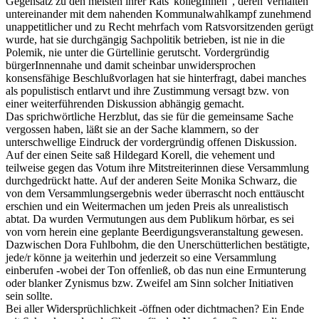
Gegensatz zu den meisten ihrer Rats“kollegInnen“, deren Verhalten
untereinander mit dem nahenden Kommunalwahlkampf zunehmend
unappetitlicher und zu Recht mehrfach vom Ratsvorsitzenden gerügt
wurde, hat sie durchgängig Sachpolitik betrieben, ist nie in die
Polemik, nie unter die Gürtellinie gerutscht. Vordergründig
bürgerInnennahe und damit scheinbar unwidersprochen
konsensfähige Beschlußvorlagen hat sie hinterfragt, dabei manches
als populistisch entlarvt und ihre Zustimmung versagt bzw. von
einer weiterführenden Diskussion abhängig gemacht.
Das sprichwörtliche Herzblut, das sie für die gemeinsame Sache
vergossen haben, läßt sie an der Sache klammern, so der
unterschwellige Eindruck der vordergründig offenen Diskussion.
Auf der einen Seite saß Hildegard Korell, die vehement und
teilweise gegen das Votum ihre Mitstreiterinnen diese Versammlung
durchgedrückt hatte. Auf der anderen Seite Monika Schwarz, die
von dem Versammlungsergebnis weder überrascht noch enttäuscht
erschien und ein Weitermachen um jeden Preis als unrealistisch
abtat. Da wurden Vermutungen aus dem Publikum hörbar, es sei
von vorn herein eine geplante Beerdigungsveranstaltung gewesen.
Dazwischen Dora Fuhlbohm, die den Unerschütterlichen bestätigte,
jede/r könne ja weiterhin und jederzeit so eine Versammlung
einberufen -wobei der Ton offenließ, ob das nun eine Ermunterung
oder blanker Zynismus bzw. Zweifel am Sinn solcher Initiativen
sein sollte.
Bei aller Widersprüchlichkeit -öffnen oder dichtmachen? Ein Ende