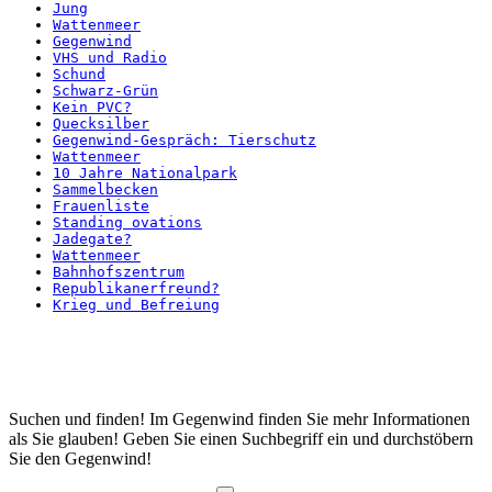
Jung
Wattenmeer
Gegenwind
VHS und Radio
Schund
Schwarz-Grün
Kein PVC?
Quecksilber
Gegenwind-Gespräch: Tierschutz
Wattenmeer
10 Jahre Nationalpark
Sammelbecken
Frauenliste
Standing ovations
Jadegate?
Wattenmeer
Bahnhofszentrum
Republikanerfreund?
Krieg und Befreiung
Startseite
Suchen und finden! Im Gegenwind finden Sie mehr Informationen
als Sie glauben! Geben Sie einen Suchbegriff ein und durchstöbern
Sie den Gegenwind!