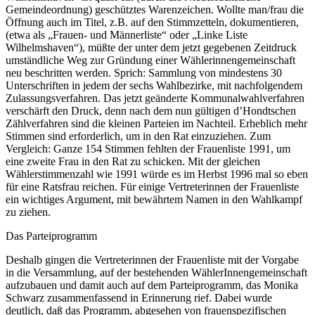
Gemeindeordnung) geschütztes Warenzeichen. Wollte man/frau die
Öffnung auch im Titel, z.B. auf den Stimmzetteln, dokumentieren,
(etwa als „Frauen- und Männerliste“ oder „Linke Liste
Wilhelmshaven“), müßte der unter dem jetzt gegebenen Zeitdruck
umständliche Weg zur Gründung einer Wählerinnengemeinschaft
neu beschritten werden. Sprich: Sammlung von mindestens 30
Unterschriften in jedem der sechs Wahlbezirke, mit nachfolgendem
Zulassungsverfahren. Das jetzt geänderte Kommunalwahlverfahren
verschärft den Druck, denn nach dem nun gültigen d’Hondtschen
Zählverfahren sind die kleinen Parteien im Nachteil. Erheblich mehr
Stimmen sind erforderlich, um in den Rat einzuziehen. Zum
Vergleich: Ganze 154 Stimmen fehlten der Frauenliste 1991, um
eine zweite Frau in den Rat zu schicken. Mit der gleichen
Wählerstimmenzahl wie 1991 würde es im Herbst 1996 mal so eben
für eine Ratsfrau reichen. Für einige Vertreterinnen der Frauenliste
ein wichtiges Argument, mit bewährtem Namen in den Wahlkampf
zu ziehen.
Das Parteiprogramm
Deshalb gingen die Vertreterinnen der Frauenliste mit der Vorgabe
in die Versammlung, auf der bestehenden WählerInnengemeinschaft
aufzubauen und damit auch auf dem Parteiprogramm, das Monika
Schwarz zusammenfassend in Erinnerung rief. Dabei wurde
deutlich, daß das Programm, abgesehen von frauenspezifischen