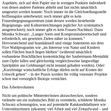
Aspekten, sich auf dem Papier nur in wenigen Punkten individuell
von denen anderer Parteien abhebt und fast nichts tatsächlich
umgesetzt werden konnte: Noch immer ist die Gleichstellungsstelle
hoffnungslos unterbesetzt; noch immer gibt es kein
Frauenbegegnungszentrum (statt dessen werden bestehende
Begegnungs- und Kultureinrichtungen jeglicher Art systematisch
ausgetrocknet); noch immer gibt es kein Frauen-Nachttaxi. Dazu
Monika Schwarz: „Langer Atem und Kompromissbereitschaft sind
erforderlich, um gesetzten Zielen näher zu kommen.“
Hervorstechend und brandaktuell sind einige Statements aus dem
91er Wahlprogramm wie „im Interesse von Natur und Kindern
sollen Flächen brach liegen bleiben“ (während tatsächlich
vorhandene Brachflächen kostenträchtig der Saubermann-Mentalität
zum Opfer fallen und gleichzeitig vergleichsweise langweilige
Spielplätze aus Geldmangel nicht instand gehalten werden). Oder:
„Kurzfristige wirtschaftliche Erfolge dürfen nicht auf Kosten der
Umwelt gehen“ – in der Praxis werden für völlig visionäre Projekte
schon mal vorsorglich Biotope vernichtet.
Das Arbeitsvolumen
Nicht um politische Mitstreiter/innen abzuschrecken, sondern
vielmehr um ein realistisches Bild zu vermitteln, schilderte Monika
Schwarz schonungslos, was auf potentielle RatskandidatInnen wie
Unterstützerinnen zukommt: viel Arbeit und viel Zeitaufwand – und