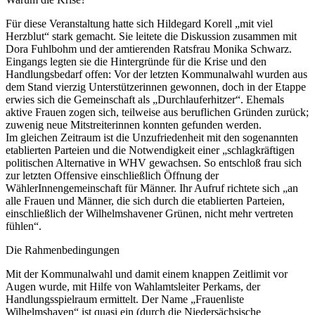
Für diese Veranstaltung hatte sich Hildegard Korell „mit viel
Herzblut“ stark gemacht. Sie leitete die Diskussion zusammen mit
Dora Fuhlbohm und der amtierenden Ratsfrau Monika Schwarz.
Eingangs legten sie die Hintergründe für die Krise und den
Handlungsbedarf offen: Vor der letzten Kommunalwahl wurden aus
dem Stand vierzig Unterstützerinnen gewonnen, doch in der Etappe
erwies sich die Gemeinschaft als „Durchlauferhitzer“. Ehemals
aktive Frauen zogen sich, teilweise aus beruflichen Gründen zurück;
zuwenig neue Mitstreiterinnen konnten gefunden werden.
Im gleichen Zeitraum ist die Unzufriedenheit mit den sogenannten
etablierten Parteien und die Notwendigkeit einer „schlagkräftigen
politischen Alternative in WHV gewachsen. So entschloß frau sich
zur letzten Offensive einschließlich Öffnung der
WählerInnengemeinschaft für Männer. Ihr Aufruf richtete sich „an
alle Frauen und Männer, die sich durch die etablierten Parteien,
einschließlich der Wilhelmshavener Grünen, nicht mehr vertreten
fühlen“.
Die Rahmenbedingungen
Mit der Kommunalwahl und damit einem knappen Zeitlimit vor
Augen wurde, mit Hilfe von Wahlamtsleiter Perkams, der
Handlungsspielraum ermittelt. Der Name „Frauenliste
Wilhelmshaven“ ist quasi ein (durch die Niedersächsische