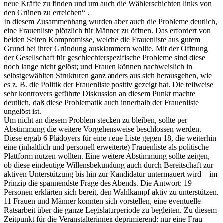
neue Kräfte zu finden und um auch die Wählerschichten links von
den Grünen zu erreichen“ .
In diesem Zusammenhang wurden aber auch die Probleme deutlich,
eine Frauenliste plötzlich für Männer zu öffnen. Das erfordert von
beiden Seiten Kompromisse, welche die Frauenliste aus gutem
Grund bei ihrer Gründung ausklammern wollte. Mit der Öffnung
der Gesellschaft für geschlechterspezifische Probleme sind diese
noch lange nicht gelöst; und Frauen können nachweislich in
selbstgewählten Strukturen ganz anders aus sich herausgehen, wie
es z. B. die Politik der Frauenliste positiv gezeigt hat. Die teilweise
sehr kontrovers geführte Diskussion an diesem Punkt machte
deutlich, daß diese Problematik auch innerhalb der Frauenliste
ungelöst ist.
Um nicht an diesem Problem stecken zu bleiben, sollte per
Abstimmung die weitere Vorgehensweise beschlossen werden.
Diese ergab 6 Plädoyers für eine neue Liste gegen 18, die weiterhin
eine (inhaltlich und personell erweiterte) Frauenliste als politische
Plattform nutzen wollten. Eine weitere Abstimmung sollte zeigen,
ob diese eindeutige Willensbekundung auch durch Bereitschaft zur
aktiven Unterstützung bis hin zur Kandidatur untermauert wird – im
Prinzip die spannendste Frage des Abends. Die Antwort: 19
Personen erklärten sich bereit, den Wahlkampf aktiv zu unterstützen.
11 Frauen und Männer konnten sich vorstellen, eine eventuelle
Ratsarbeit über die ganze Legislaturperiode zu begleiten. Zu diesem
Zeitpunkt für die Veranstalterinnen deprimierend: nur eine Frau