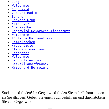
Jung
Wattenmeer
Gegenwind
VHS und Radio
Schund
Schwarz-Grün
Kein PVC?
Quecksilber
Gegenwind-Gespräch: Tierschutz
Wattenmeer
10 Jahre Nationalpark
Sammelbecken
Frauenliste
Standing ovations
Jadegate?
Wattenmeer
Bahnhofszentrum
Republikanerfreund?
Krieg und Befreiung
Startseite
Suchen und finden! Im Gegenwind finden Sie mehr Informationen
als Sie glauben! Geben Sie einen Suchbegriff ein und durchstöbern
Sie den Gegenwind!