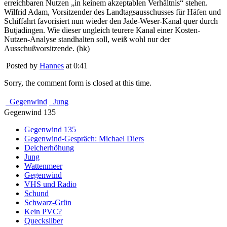
erreichbaren Nutzen „in keinem akzeptablen Verhältnis“ stehen.
Wilfrid Adam, Vorsitzender des Landtagsausschusses für Häfen und
Schiffahrt favorisiert nun wieder den Jade-Weser-Kanal quer durch
Butjadingen. Wie dieser ungleich teurere Kanal einer Kosten-
Nutzen-Analyse standhalten soll, weiß wohl nur der
Ausschußvorsitzende. (hk)
Posted by
Hannes
at 0:41
Sorry, the comment form is closed at this time.
Gegenwind
Jung
Gegenwind 135
Gegenwind 135
Gegenwind-Gespräch: Michael Diers
Deicherhöhung
Jung
Wattenmeer
Gegenwind
VHS und Radio
Schund
Schwarz-Grün
Kein PVC?
Quecksilber