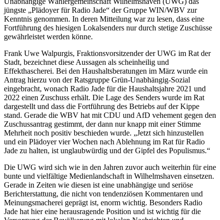
Unabhängige Wählergemeinschaft Wilhelmshaven (UWG) das
jüngste „Plädoyer für Radio Jade“ der Gruppe WIN/WBV zur
Kenntnis genommen. In deren Mitteilung war zu lesen, dass eine
Fortführung des hiesigen Lokalsenders nur durch stetige Zuschüsse
gewährleistet werden könne.
Frank Uwe Walpurgis, Fraktionsvorsitzender der UWG im Rat der
Stadt, bezeichnet diese Aussagen als scheinheilig und
Effekthascherei. Bei den Haushaltsberatungen im März wurde ein
Antrag hierzu von der Ratsgruppe Grün-Unabhängig-Sozial
eingebracht, wonach Radio Jade für die Haushaltsjahre 2021 und
2022 einen Zuschuss erhält. Die Lage des Senders wurde im Rat
dargestellt und dass die Fortführung des Betriebs auf der Kippe
stand. Gerade die WBV hat mit CDU und AfD vehement gegen den
Zuschussantrag gestimmt, der dann nur knapp mit einer Stimme
Mehrheit noch positiv beschieden wurde. „Jetzt sich hinzustellen
und ein Plädoyer vier Wochen nach Ablehnung im Rat für Radio
Jade zu halten, ist unglaubwürdig und der Gipfel des Populismus.“
Die UWG wird sich wie in den Jahren zuvor auch weiterhin für eine
bunte und vielfältige Medienlandschaft in Wilhelmshaven einsetzen.
Gerade in Zeiten wie diesen ist eine unabhängige und seriöse
Berichterstattung, die nicht von tendenziösen Kommentaren und
Meinungsmacherei geprägt ist, enorm wichtig. Besonders Radio
Jade hat hier eine herausragende Position und ist wichtig für die