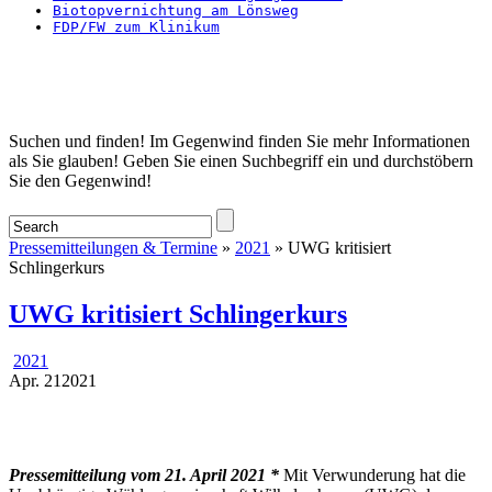
Biotopvernichtung am Lönsweg
FDP/FW zum Klinikum
Startseite
Suchen und finden! Im Gegenwind finden Sie mehr Informationen
als Sie glauben! Geben Sie einen Suchbegriff ein und durchstöbern
Sie den Gegenwind!
Pressemitteilungen & Termine
»
2021
» UWG kritisiert
Schlingerkurs
UWG kritisiert Schlingerkurs
2021
Apr.
21
2021
Pressemitteilung vom 21. April 2021 *
Mit Verwunderung hat die