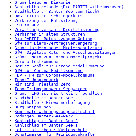
Grüne besuchen Diakonie
Schlachthofgelände (Die PARTEI Wilhelmshaven)
Stadthalle am Banter See vom Tisch?
UWG kritisiert Schlingerkurs
Verkürzung der Ratssitzung
CSD in WHV
Verwaltung versäumt Digitalisierung
Verharren in alten Strukturen
Die PARTEI: Ratssitzungen Online
GfW zur Diers-Vertragsverlängerung
Grüne fordern neues Mieterschutzbüro
GfW: Digitale Rats- und Ausschusssitzungen
Grüne: Nein zum Corona-Modellprojekt
Corona-Testkommunen
Detlef Schön zur Corona-Modellkommune
GfW zur Corona-Modellkommune
FDP / FW zur Corona-Modellkommune
TenneT Umspannwerk
Wir sind Friesland Zero
TenneT: Umspannwerk Sengwarden
Grüne: LNG ist nicht klimafreundlich
Stadthalle am Banter See
Stadthalle / Einwohnerbefragung
Burg Kniphausen
Kommunale Wohnungsbaugesellschaft
Rodungen Banter-See-Park
Kahlschlag am Banter See 2
Kahlschlag am Banter See 1
Let’s talk about: Küstenschutz
Schutzmasken für Reinigungskräfte