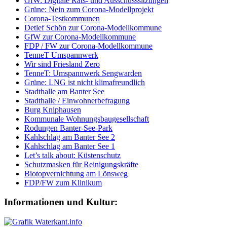
GfW: Digitale Rats- und Ausschusssitzungen
Grüne: Nein zum Corona-Modellprojekt
Corona-Testkommunen
Detlef Schön zur Corona-Modellkommune
GfW zur Corona-Modellkommune
FDP / FW zur Corona-Modellkommune
TenneT Umspannwerk
Wir sind Friesland Zero
TenneT: Umspannwerk Sengwarden
Grüne: LNG ist nicht klimafreundlich
Stadthalle am Banter See
Stadthalle / Einwohnerbefragung
Burg Kniphausen
Kommunale Wohnungsbaugesellschaft
Rodungen Banter-See-Park
Kahlschlag am Banter See 2
Kahlschlag am Banter See 1
Let’s talk about: Küstenschutz
Schutzmasken für Reinigungskräfte
Biotopvernichtung am Lönsweg
FDP/FW zum Klinikum
Informationen und Kultur: