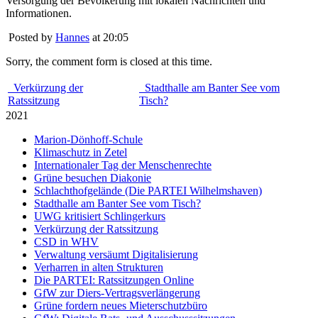
Versorgung der Bevölkerung mit lokalen Nachrichten und
Informationen.
Posted by
Hannes
at 20:05
Sorry, the comment form is closed at this time.
Verkürzung der
Stadthalle am Banter See vom
Ratssitzung
Tisch?
2021
Marion-Dönhoff-Schule
Klimaschutz in Zetel
Internationaler Tag der Menschenrechte
Grüne besuchen Diakonie
Schlachthofgelände (Die PARTEI Wilhelmshaven)
Stadthalle am Banter See vom Tisch?
UWG kritisiert Schlingerkurs
Verkürzung der Ratssitzung
CSD in WHV
Verwaltung versäumt Digitalisierung
Verharren in alten Strukturen
Die PARTEI: Ratssitzungen Online
GfW zur Diers-Vertragsverlängerung
Grüne fordern neues Mieterschutzbüro