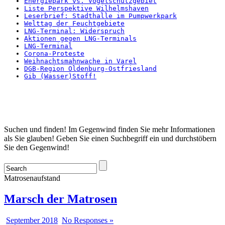
Energiepark vs. Vogelschutzgebiet
Liste Perspektive Wilhelmshaven
Leserbrief: Stadthalle im Pumpwerkpark
Welttag der Feuchtgebiete
LNG-Terminal: Widerspruch
Aktionen gegen LNG-Terminals
LNG-Terminal
Corona-Proteste
Weihnachtsmahnwache in Varel
DGB-Region Oldenburg-Ostfriesland
Gib (Wasser)Stoff!
Startseite
Suchen und finden! Im Gegenwind finden Sie mehr Informationen
als Sie glauben! Geben Sie einen Suchbegriff ein und durchstöbern
Sie den Gegenwind!
Matrosenaufstand
Marsch der Matrosen
September 2018
No Responses »