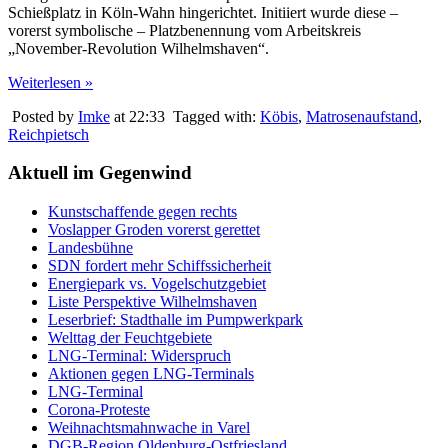
Schießplatz in Köln-Wahn hingerichtet. Initiiert wurde diese –
vorerst symbolische – Platzbenennung vom Arbeitskreis
„November-Revolution Wilhelmshaven“.
Weiterlesen »
Posted by
Imke
at 22:33
Tagged with:
Köbis
,
Matrosenaufstand
,
Reichpietsch
Aktuell im Gegenwind
Kunstschaffende gegen rechts
Voslapper Groden vorerst gerettet
Landesbühne
SDN fordert mehr Schiffssicherheit
Energiepark vs. Vogelschutzgebiet
Liste Perspektive Wilhelmshaven
Leserbrief: Stadthalle im Pumpwerkpark
Welttag der Feuchtgebiete
LNG-Terminal: Widerspruch
Aktionen gegen LNG-Terminals
LNG-Terminal
Corona-Proteste
Weihnachtsmahnwache in Varel
DGB-Region Oldenburg-Ostfriesland