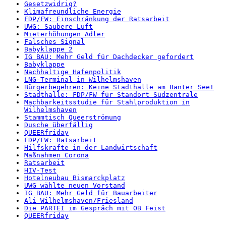
Gesetzwidrig?
Klimafreundliche Energie
FDP/FW: Einschränkung der Ratsarbeit
UWG: Saubere Luft
Mieterhöhungen Adler
Falsches Signal
Babyklappe 2
IG BAU: Mehr Geld für Dachdecker gefordert
Babyklappe
Nachhaltige Hafenpolitik
LNG-Terminal in Wilhelmshaven
Bürgerbegehren: Keine Stadthalle am Banter See!
Stadthalle: FDP/FW für Standort Südzentrale
Machbarkeitsstudie für Stahlproduktion in
Wilhelmshaven
Stammtisch Queerströmung
Dusche überfällig
QUEERfriday
FDP/FW: Ratsarbeit
Hilfskräfte in der Landwirtschaft
Maßnahmen Corona
Ratsarbeit
HIV-Test
Hotelneubau Bismarckplatz
UWG wählte neuen Vorstand
IG BAU: Mehr Geld für Bauarbeiter
Ali Wilhelmshaven/Friesland
Die PARTEI im Gespräch mit OB Feist
QUEERfriday