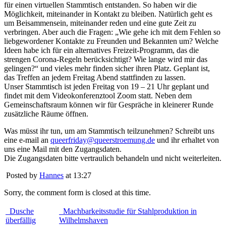
für einen virtuellen Stammtisch entstanden. So haben wir die
Möglichkeit, miteinander in Kontakt zu bleiben. Natürlich geht es
um Beisammensein, miteinander reden und eine gute Zeit zu
verbringen. Aber auch die Fragen: „Wie gehe ich mit dem Fehlen so
liebgewordener Kontakte zu Freunden und Bekannten um? Welche
Ideen habe ich für ein alternatives Freizeit-Programm, das die
strengen Corona-Regeln berücksichtigt? Wie lange wird mir das
gelingen?“ und vieles mehr finden sicher ihren Platz. Geplant ist,
das Treffen an jedem Freitag Abend stattfinden zu lassen.
Unser Stammtisch ist jeden Freitag von 19 – 21 Uhr geplant und
findet mit dem Videokonferenztool Zoom statt. Neben dem
Gemeinschaftsraum können wir für Gespräche in kleinerer Runde
zusätzliche Räume öffnen.
Was müsst ihr tun, um am Stammtisch teilzunehmen? Schreibt uns
eine e-mail an
queerfriday@queerstroemung.de
und ihr erhaltet von
uns eine Mail mit den Zugangsdaten.
Die Zugangsdaten bitte vertraulich behandeln und nicht weiterleiten.
Posted by
Hannes
at 13:27
Sorry, the comment form is closed at this time.
Dusche
Machbarkeitsstudie für Stahlproduktion in
überfällig
Wilhelmshaven