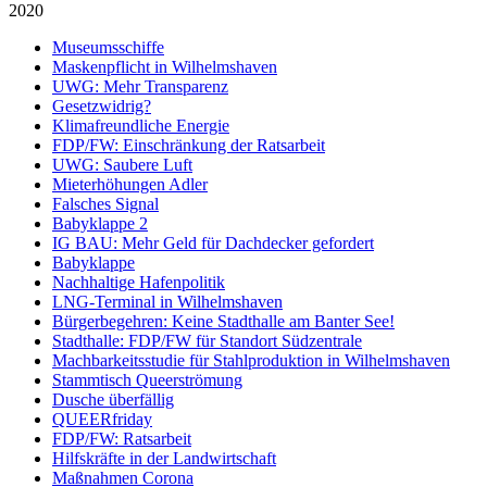
2020
Museumsschiffe
Maskenpflicht in Wilhelmshaven
UWG: Mehr Transparenz
Gesetzwidrig?
Klimafreundliche Energie
FDP/FW: Einschränkung der Ratsarbeit
UWG: Saubere Luft
Mieterhöhungen Adler
Falsches Signal
Babyklappe 2
IG BAU: Mehr Geld für Dachdecker gefordert
Babyklappe
Nachhaltige Hafenpolitik
LNG-Terminal in Wilhelmshaven
Bürgerbegehren: Keine Stadthalle am Banter See!
Stadthalle: FDP/FW für Standort Südzentrale
Machbarkeitsstudie für Stahlproduktion in Wilhelmshaven
Stammtisch Queerströmung
Dusche überfällig
QUEERfriday
FDP/FW: Ratsarbeit
Hilfskräfte in der Landwirtschaft
Maßnahmen Corona