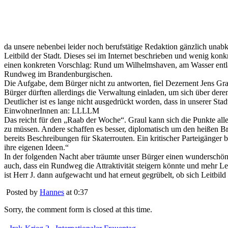
da unsere nebenbei leider noch berufstätige Redaktion gänzlich unab
Leitbild der Stadt. Dieses sei im Internet beschrieben und wenig konkre
einen konkreten Vorschlag: Rund um Wilhelmshaven, am Wasser entlan
Rundweg im Brandenburgischen.
Die Aufgabe, dem Bürger nicht zu antworten, fiel Dezernent Jens Graul
Bürger dürften allerdings die Verwaltung einladen, um sich über der
Deutlicher ist es lange nicht ausgedrückt worden, dass in unserer Sta
EinwohnerInnen an: LLLLM
Das reicht für den „Raab der Woche“. Graul kann sich die Punkte alle
zu müssen. Andere schaffen es besser, diplomatisch um den heißen B
bereits Beschreibungen für Skaterrouten. Ein kritischer Parteigänger 
ihre eigenen Ideen.“
In der folgenden Nacht aber träumte unser Bürger einen wunderschön
auch, dass ein Rundweg die Attraktivität steigern könnte und mehr 
ist Herr J. dann aufgewacht und hat erneut gegrübelt, ob sich Leitbild 
Posted by
Hannes
at 0:37
Sorry, the comment form is closed at this time.