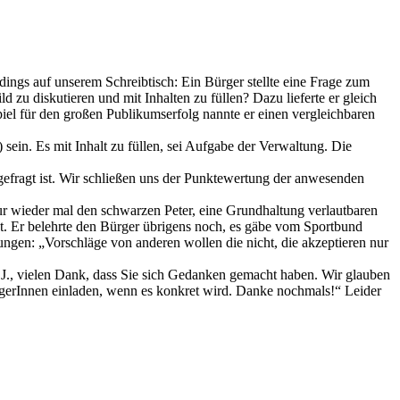
ings auf unserem Schreibtisch: Ein Bürger stellte eine Frage zum
ld zu diskutieren und mit Inhalten zu füllen? Dazu lieferte er gleich
el für den großen Publikumserfolg nannte er einen vergleichbaren
 sein. Es mit Inhalt zu füllen, sei Aufgabe der Verwaltung. Die
, gefragt ist. Wir schließen uns der Punktewertung der anwesenden
 nur wieder mal den schwarzen Peter, eine Grundhaltung verlautbaren
t. Er belehrte den Bürger übrigens noch, es gäbe vom Sportbund
htungen: „Vorschläge von anderen wollen die nicht, die akzeptieren nur
 J., vielen Dank, dass Sie sich Gedanken gemacht haben. Wir glauben
rgerInnen einladen, wenn es konkret wird. Danke nochmals!“ Leider