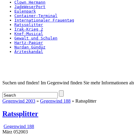
Clown Hermann
JadeWeserPort
Eulenpark
Container-Terminal
Internationaler Frauentag
Ratssplitter
Irak-Krieg 2
Knef-Musical
Gewalt und Schulen
Hartz-Papier
Nurdan Gündüz
Ärzteskandal
Startseite
Suchen und finden! Im Gegenwind finden Sie mehr Informationen als
Gegenwind 2003
»
Gegenwind 188
» Ratssplitter
Ratssplitter
Gegenwind 188
März
05
2003