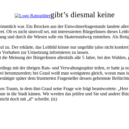
gibt’s diesmal keine
kömmlich war. Ein Brocken aus der Einwohnerfragestunde landete allerd
t. Ob es nicht sinnvoll sei, mit interessierten BürgerInnen dieses Leitbi
g und durch die Wiesen solle ein Skaterrundweg entstehen. Als Beispi
 zu. Der erklärte, das Leitbild könne nur ungefähr (also nicht konkret)
en Vorhaben zur Umsetzung informieren zu lassen.
dt die Meinung der BürgerInnen allenfalls alle 5 Jahre, bei den Wahlen
rdings mit der übrigen Rats- und Verwaltungsspitze teilen, er hatte ja
rei herumzureden; bei Graul weiß man wenigstens gleich, woran man is
bestätigte später dem frustrierten Fragesteller dessen geheimste Befürc
en Traum, in dem ihm Graul seine Frage wie folgt beantwortete: „Herr
Leute in die Stadt kämen. Wir werden das prüfen und Sie und andere Bü
nicht doch mit „d“ schreibt. (iz)