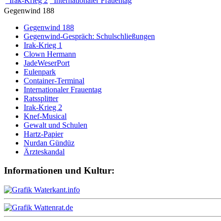
Irak-Krieg 2
Internationaler Frauentag
Gegenwind 188
Gegenwind 188
Gegenwind-Gespräch: Schulschließungen
Irak-Krieg 1
Clown Hermann
JadeWeserPort
Eulenpark
Container-Terminal
Internationaler Frauentag
Ratssplitter
Irak-Krieg 2
Knef-Musical
Gewalt und Schulen
Hartz-Papier
Nurdan Gündüz
Ärzteskandal
Informationen und Kultur: