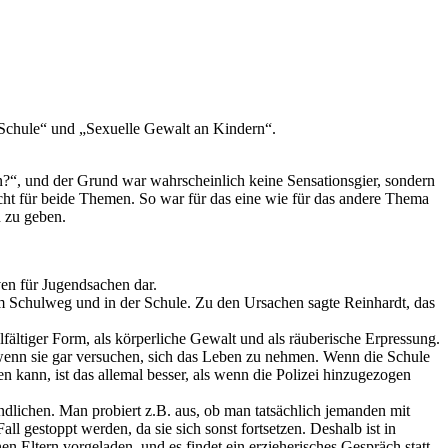
 Schule“ und „Sexuelle Gewalt an Kindern“.
?“, und der Grund war wahrscheinlich keine Sensationsgier, sondern
 nicht für beide Themen. So war für das eine wie für das andere Thema
 zu geben.
en für Jugendsachen dar.
 dem Schulweg und in der Schule. Zu den Ursachen sagte Reinhardt, das
lfältiger Form, als körperliche Gewalt und als räuberische Erpressung.
enn sie gar versuchen, sich das Leben zu nehmen. Wenn die Schule
kann, ist das allemal besser, als wenn die Polizei hinzugezogen
dlichen. Man probiert z.B. aus, ob man tatsächlich jemanden mit
gestoppt werden, da sie sich sonst fortsetzen. Deshalb ist in
 Eltern vorgeladen, und es findet ein erzieherisches Gespräch statt.