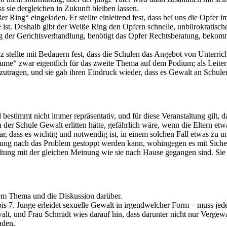
s sie dergleichen in Zukunft bleiben lassen.
Ring“ eingeladen. Er stellte einleitend fest, dass bei uns die Opfer im 
ist. Deshalb gibt der Weiße Ring den Opfern schnelle, unbürokratische 
g der Gerichtsverhandlung, benötigt das Opfer Rechtsberatung, bekomm
stellte mit Bedauern fest, dass die Schulen das Angebot von Unterrich
lblume“ zwar eigentlich für das zweite Thema auf dem Podium; als Lei
tragen, und sie gab ihren Eindruck wieder, dass es Gewalt an Schulen
estimmt nicht immer repräsentativ, und für diese Veranstaltung gilt, d
s in der Schule Gewalt erlitten hätte, gefährlich wäre, wenn die Eltern
ar, dass es wichtig und notwendig ist, in einem solchen Fall etwas zu 
hrung nach das Problem gestoppt werden kann, wohingegen es mit Sicherh
ltung mit der gleichen Meinung wie sie nach Hause gegangen sind. Sie
sem Thema und die Diskussion darüber.
 bis 7. Junge erleidet sexuelle Gewalt in irgendwelcher Form – muss je
lt, und Frau Schmidt wies darauf hin, dass darunter nicht nur Vergew
aden.