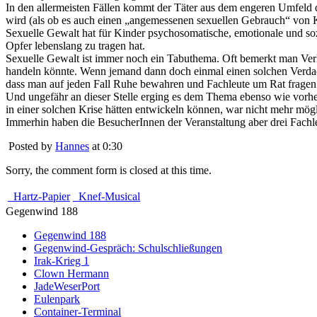
In den allermeisten Fällen kommt der Täter aus dem engeren Umfeld de
wird (als ob es auch einen „angemessenen sexuellen Gebrauch“ von Ki
Sexuelle Gewalt hat für Kinder psychosomatische, emotionale und so
Opfer lebenslang zu tragen hat.
Sexuelle Gewalt ist immer noch ein Tabuthema. Oft bemerkt man Verha
handeln könnte. Wenn jemand dann doch einmal einen solchen Verdacht 
dass man auf jeden Fall Ruhe bewahren und Fachleute um Rat fragen 
Und ungefähr an dieser Stelle erging es dem Thema ebenso wie vorhe
in einer solchen Krise hätten entwickeln können, war nicht mehr mögl
Immerhin haben die BesucherInnen der Veranstaltung aber drei Fachle
Posted by
Hannes
at 0:30
Sorry, the comment form is closed at this time.
Hartz-Papier
Knef-Musical
Gegenwind 188
Gegenwind 188
Gegenwind-Gespräch: Schulschließungen
Irak-Krieg 1
Clown Hermann
JadeWeserPort
Eulenpark
Container-Terminal