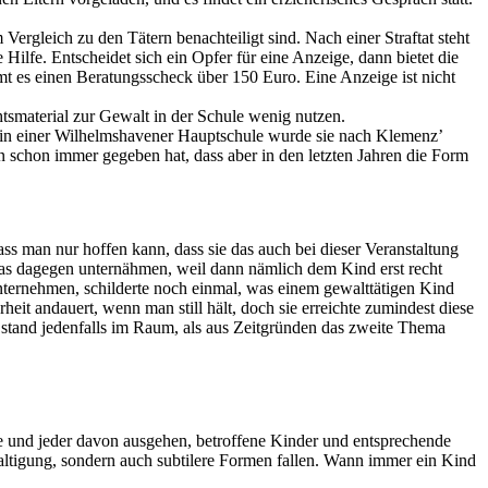
Vergleich zu den Tätern benachteiligt sind. Nach einer Straftat steht
Hilfe. Entscheidet sich ein Opfer für eine Anzeige, dann bietet die
t es einen Beratungsscheck über 150 Euro. Eine Anzeige ist nicht
tsmaterial zur Gewalt in der Schule wenig nutzen.
terin einer Wilhelmshavener Hauptschule wurde sie nach Klemenz’
 schon immer gegeben hat, dass aber in den letzten Jahren die Form
ass man nur hoffen kann, dass sie das auch bei dieser Veranstaltung
 etwas dagegen unternähmen, weil dann nämlich dem Kind erst recht
unternehmen, schilderte noch einmal, was einem gewalttätigen Kind
eit andauert, wenn man still hält, doch sie erreichte zumindest diese
 stand jedenfalls im Raum, als aus Zeitgründen das zweite Thema
de und jeder davon ausgehen, betroffene Kinder und entsprechende
altigung, sondern auch subtilere Formen fallen. Wann immer ein Kind