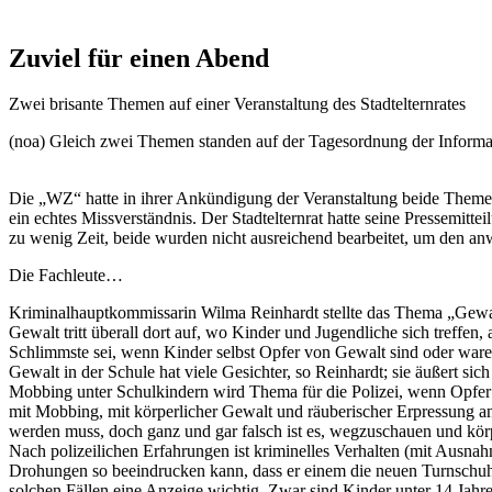
Zuviel für einen Abend
Zwei brisante Themen auf einer Veranstaltung des Stadtelternrates
(noa) Gleich zwei Themen standen auf der Tagesordnung der Informat
Die „WZ“ hatte in ihrer Ankündigung der Veranstaltung beide Themen
ein echtes Missverständnis. Der Stadtelternrat hatte seine Pressemitte
zu wenig Zeit, beide wurden nicht ausreichend bearbeitet, um den a
Die Fachleute…
Kriminalhauptkommissarin Wilma Reinhardt stellte das Thema „Gewalt
Gewalt tritt überall dort auf, wo Kinder und Jugendliche sich treffe
Schlimmste sei, wenn Kinder selbst Opfer von Gewalt sind oder waren,
Gewalt in der Schule hat viele Gesichter, so Reinhardt; sie äußert si
Mobbing unter Schulkindern wird Thema für die Polizei, wenn Opfer
mit Mobbing, mit körperlicher Gewalt und räuberischer Erpressung a
werden muss, doch ganz und gar falsch ist es, wegzuschauen und körp
Nach polizeilichen Erfahrungen ist kriminelles Verhalten (mit Ausna
Drohungen so beeindrucken kann, dass er einem die neuen Turnschuhe 
solchen Fällen eine Anzeige wichtig. Zwar sind Kinder unter 14 Jahre