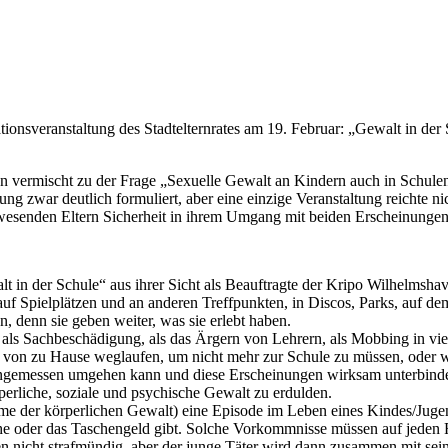
ionsveranstaltung des Stadtelternrates am 19. Februar: „Gewalt in der
 vermischt zu der Frage „Sexuelle Gewalt an Kindern auch in Schulen
ilung zwar deutlich formuliert, aber eine einzige Veranstaltung reichte
nwesenden Eltern Sicherheit in ihrem Umgang mit beiden Erscheinungen
 in der Schule“ aus ihrer Sicht als Beauftragte der Kripo Wilhelmshav
n, auf Spielplätzen und an anderen Treffpunkten, in Discos, Parks, auf
 denn sie geben weiter, was sie erlebt haben.
ch als Sachbeschädigung, als das Ärgern von Lehrern, als Mobbing in vie
 von zu Hause weglaufen, um nicht mehr zur Schule zu müssen, oder w
ngemessen umgehen kann und diese Erscheinungen wirksam unterbinden 
erliche, soziale und psychische Gewalt zu erdulden.
hme der körperlichen Gewalt) eine Episode im Leben eines Kindes/Jugen
oder das Taschengeld gibt. Solche Vorkommnisse müssen auf jeden Fall 
n nicht strafmündig, aber der junge Täter wird dann zusammen mit seinen