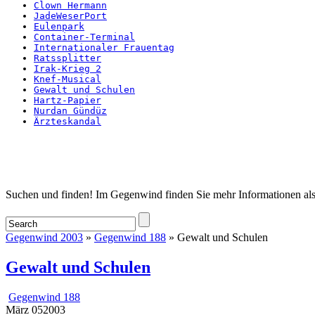
Clown Hermann
JadeWeserPort
Eulenpark
Container-Terminal
Internationaler Frauentag
Ratssplitter
Irak-Krieg 2
Knef-Musical
Gewalt und Schulen
Hartz-Papier
Nurdan Gündüz
Ärzteskandal
Startseite
Suchen und finden! Im Gegenwind finden Sie mehr Informationen als
Gegenwind 2003
»
Gegenwind 188
» Gewalt und Schulen
Gewalt und Schulen
Gegenwind 188
März
05
2003