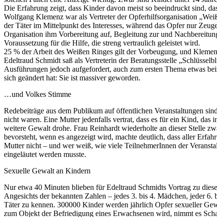
Die Erfahrung zeigt, dass Kinder davon meist so beeindruckt sind, das
Wolfgang Klemenz war als Vertreter der Opferhilfsorganisation „Weißer 
der Täter im Mittelpunkt des Interesses, während das Opfer nur Zeuge 
Organisation ihm Vorbereitung auf, Begleitung zur und Nachbereitun
Voraussetzung für die Hilfe, die streng vertraulich geleistet wird.
25 % der Arbeit des Weißen Ringes gilt der Vorbeugung, und Klemenz 
Edeltraud Schmidt saß als Vertreterin der Beratungsstelle „Schlüsse
Ausführungen jedoch aufgefordert, auch zum ersten Thema etwas beizu
sich geändert hat: Sie ist massiver geworden.
…und Volkes Stimme
Redebeiträge aus dem Publikum auf öffentlichen Veranstaltungen sind b
nicht waren. Eine Mutter jedenfalls vertrat, dass es für ein Kind, da
weitere Gewalt drohe. Frau Reinhardt wiederholte an dieser Stelle zw
bevorsteht, wenn es angezeigt wird, machte deutlich, dass aller Erfa
Mutter nicht – und wer weiß, wie viele TeilnehmerInnen der Veransta
eingeläutet werden musste.
Sexuelle Gewalt an Kindern
Nur etwa 40 Minuten blieben für Edeltraud Schmidts Vortrag zu die
Angesichts der bekannten Zahlen – jedes 3. bis 4. Mädchen, jeder 6.
Täter zu kennen. 300000 Kinder werden jährlich Opfer sexueller Gewa
zum Objekt der Befriedigung eines Erwachsenen wird, nimmt es Sch