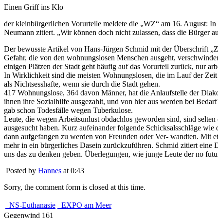
Einen Griff ins Klo
der kleinbürgerlichen Vorurteile meldete die „WZ“ am 16. August: In
Neumann zitiert. „Wir können doch nicht zulassen, dass die Bürger auf
Der bewusste Artikel von Hans-Jürgen Schmid mit der Überschrift „Zw
Gefahr, die von den wohnungslosen Menschen ausgeht, verschwindend
einigen Plätzen der Stadt geht häufig auf das Vorurteil zurück, nur ar
In Wirklichkeit sind die meisten Wohnungslosen, die im Lauf der Zeit
als Nichtsesshafte, wenn sie durch die Stadt gehen.
417 Wohnungslose, 364 davon Männer, hat die Anlaufstelle der Diakon
ihnen ihre Sozialhilfe ausgezahlt, und von hier aus werden bei Bedar
gab schon Todesfälle wegen Tuberkulose.
Leute, die wegen Arbeitsunlust obdachlos geworden sind, sind selten 
ausgesucht haben. Kurz aufeinander folgende Schicksalsschläge wie d
dann aufgefangen zu werden von Freunden oder Ver- wandten. Mit etwa
mehr in ein bürgerliches Dasein zurückzuführen. Schmid zitiert eine D
uns das zu denken geben. Überlegungen, wie junge Leute der no fut
Posted by
Hannes
at 0:43
Sorry, the comment form is closed at this time.
NS-Euthanasie
EXPO am Meer
Gegenwind 161