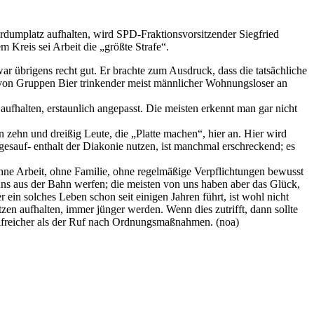
rdumplatz aufhalten, wird SPD-Fraktionsvorsitzender Siegfried
m Kreis sei Arbeit die „größte Strafe“.
r übrigens recht gut. Er brachte zum Ausdruck, dass die tatsächliche
 von Gruppen Bier trinkender meist männlicher Wohnungsloser an
ufhalten, erstaunlich angepasst. Die meisten erkennt man gar nicht
zehn und dreißig Leute, die „Platte machen“, hier an. Hier wird
gesauf- enthalt der Diakonie nutzen, ist manchmal erschreckend; es
 ohne Arbeit, ohne Familie, ohne regelmäßige Verpflichtungen bewusst
uns aus der Bahn werfen; die meisten von uns haben aber das Glück,
in solches Leben schon seit einigen Jahren führt, ist wohl nicht
tzen aufhalten, immer jünger werden. Wenn dies zutrifft, dann sollte
lfreicher als der Ruf nach Ordnungsmaßnahmen. (noa)