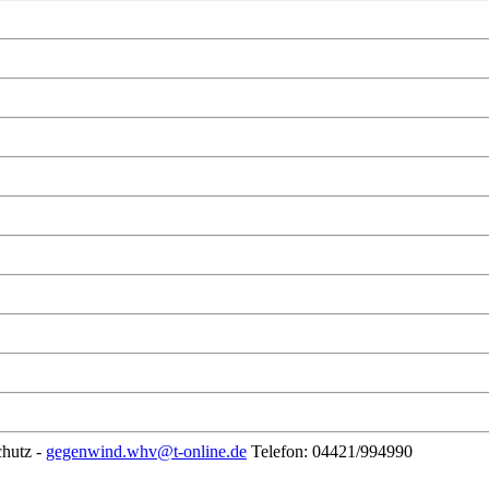
chutz -
gegenwind.whv@t-online.de
Telefon: 04421/994990