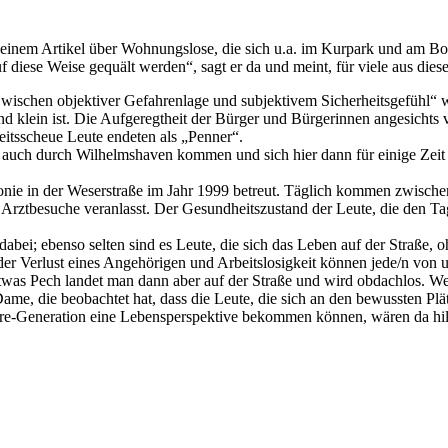
 einem Artikel über Wohnungslose, die sich u.a. im Kurpark und am Bo
 diese Weise gequält werden“, sagt er da und meint, für viele aus diese
ischen objektiver Gefahrenlage und subjektivem Sicherheitsgefühl“ wa
 klein ist. Die Aufgeregtheit der Bürger und Bürgerinnen angesichts
beitsscheue Leute endeten als „Penner“.
 auch durch Wilhelmshaven kommen und sich hier dann für einige Zeit a
ie in der Weserstraße im Jahr 1999 betreut. Täglich kommen zwischen 
f Arztbesuche veranlasst. Der Gesundheitszustand der Leute, die den Ta
dabei; ebenso selten sind es Leute, die sich das Leben auf der Straße,
er Verlust eines Angehörigen und Arbeitslosigkeit können jede/n von 
s Pech landet man dann aber auf der Straße und wird obdachlos. Wer e
ame, die beobachtet hat, dass die Leute, die sich an den bewussten Plä
ure-Generation eine Lebensperspektive bekommen können, wären da hi