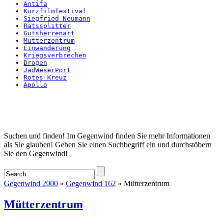
Antifa
Kurzfilmfestival
Siegfried Neumann
Ratssplitter
Gutsherrenart
Mütterzentrum
Einwanderung
Kriegsverbrechen
Drogen
JadWeserPort
Rotes Kreuz
Apollo
Startseite
Suchen und finden! Im Gegenwind finden Sie mehr Informationen
als Sie glauben! Geben Sie einen Suchbegriff ein und durchstöbern
Sie den Gegenwind!
Gegenwind 2000
»
Gegenwind 162
» Mütterzentrum
Mütterzentrum