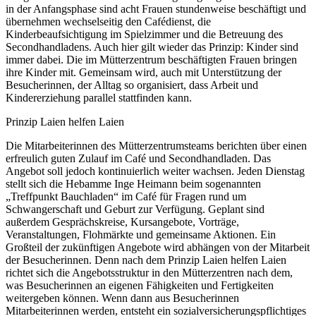
in der Anfangsphase sind acht Frauen stundenweise beschäftigt und
übernehmen wechselseitig den Cafédienst, die
Kinderbeaufsichtigung im Spielzimmer und die Betreuung des
Secondhandladens. Auch hier gilt wieder das Prinzip: Kinder sind
immer dabei. Die im Mütterzentrum beschäftigten Frauen bringen
ihre Kinder mit. Gemeinsam wird, auch mit Unterstützung der
Besucherinnen, der Alltag so organisiert, dass Arbeit und
Kindererziehung parallel stattfinden kann.
Prinzip Laien helfen Laien
Die Mitarbeiterinnen des Mütterzentrumsteams berichten über einen
erfreulich guten Zulauf im Café und Secondhandladen. Das
Angebot soll jedoch kontinuierlich weiter wachsen. Jeden Dienstag
stellt sich die Hebamme Inge Heimann beim sogenannten
„Treffpunkt Bauchladen“ im Café für Fragen rund um
Schwangerschaft und Geburt zur Verfügung. Geplant sind
außerdem Gesprächskreise, Kursangebote, Vorträge,
Veranstaltungen, Flohmärkte und gemeinsame Aktionen. Ein
Großteil der zukünftigen Angebote wird abhängen von der Mitarbeit
der Besucherinnen. Denn nach dem Prinzip Laien helfen Laien
richtet sich die Angebotsstruktur in den Mütterzentren nach dem,
was Besucherinnen an eigenen Fähigkeiten und Fertigkeiten
weitergeben können. Wenn dann aus Besucherinnen
Mitarbeiterinnen werden, entsteht ein sozialversicherungspflichtiges