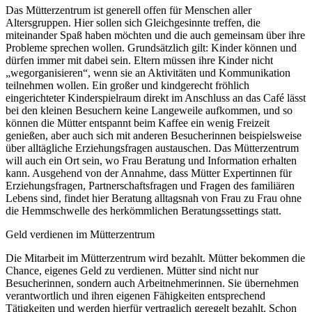
Das Mütterzentrum ist generell offen für Menschen aller
Altersgruppen. Hier sollen sich Gleichgesinnte treffen, die
miteinander Spaß haben möchten und die auch gemeinsam über ihre
Probleme sprechen wollen. Grundsätzlich gilt: Kinder können und
dürfen immer mit dabei sein. Eltern müssen ihre Kinder nicht
„wegorganisieren“, wenn sie an Aktivitäten und Kommunikation
teilnehmen wollen. Ein großer und kindgerecht fröhlich
eingerichteter Kinderspielraum direkt im Anschluss an das Café lässt
bei den kleinen Besuchern keine Langeweile aufkommen, und so
können die Mütter entspannt beim Kaffee ein wenig Freizeit
genießen, aber auch sich mit anderen Besucherinnen beispielsweise
über alltägliche Erziehungsfragen austauschen. Das Mütterzentrum
will auch ein Ort sein, wo Frau Beratung und Information erhalten
kann. Ausgehend von der Annahme, dass Mütter Expertinnen für
Erziehungsfragen, Partnerschaftsfragen und Fragen des familiären
Lebens sind, findet hier Beratung alltagsnah von Frau zu Frau ohne
die Hemmschwelle des herkömmlichen Beratungssettings statt.
Geld verdienen im Mütterzentrum
Die Mitarbeit im Mütterzentrum wird bezahlt. Mütter bekommen die
Chance, eigenes Geld zu verdienen. Mütter sind nicht nur
Besucherinnen, sondern auch Arbeitnehmerinnen. Sie übernehmen
verantwortlich und ihren eigenen Fähigkeiten entsprechend
Tätigkeiten und werden hierfür vertraglich geregelt bezahlt. Schon