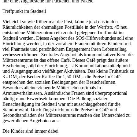
nur eine Abgabestelle für Päckchen und Pakete.
Treffpunkt im Stadtteil
Vielleicht so wie früher mal die Post, könnte jetzt das in den
Räumlichkeiten der ehemaligen Postfiliale in der Werftstr. 45 neu
entstandene Mütterzentrum ein zentral gelegener Treffpunkt im
Stadtteil werden. Dieses Angebot des SOS-Hilfeverbundes soll eine
Einrichtung werden, in der vor allem Frauen mit ihren Kindern mit
viel Phantasie und persönlichem Engagement ihren Lebensalltag
verbessern können. Zentrales Angebot als kommunikativer Kern des
Mütterzentrums ist das offene Café. Dieses Café prägt das äußere
Erscheinungsbild der Einrichtung, ist Kommunikationsmittelpunkt
und Ausgangspunkt vielfältiger Aktivitäten. Das kleine Frühstück zu
3.- DM, der Becher Kaffee für 1,50 DM – die Preise im Café
entsprechen den sozialen Bedingungen der BesucherInnen.
Besonders alleinerziehende Mütter leben oftmals in
Armutsverhältnissen. Ausländische Frauen sind überproportional
häufig ohne Erwerbseinkommen. Die Ballung sozialer
Benachteiligung im Stadtteil war mit ausschlaggebend für die
Standortwahl. Doch längst nicht nur die Preise im Café und
Secondhandladen des Mütterzentrums machen den Unterschied zu
gewerblichen Angeboten aus.
Die Kinder sind immer dabei