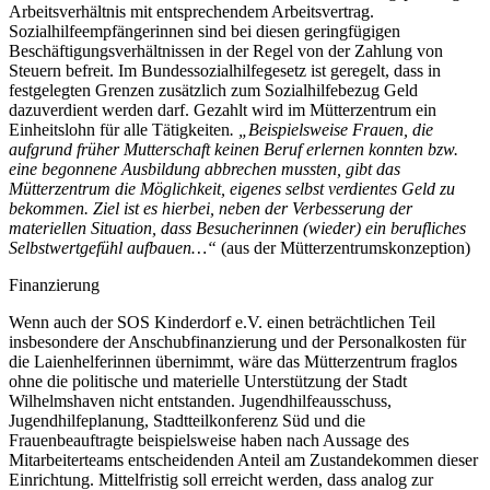
Arbeitsverhältnis mit entsprechendem Arbeitsvertrag.
Sozialhilfeempfängerinnen sind bei diesen geringfügigen
Beschäftigungsverhältnissen in der Regel von der Zahlung von
Steuern befreit. Im Bundessozialhilfegesetz ist geregelt, dass in
festgelegten Grenzen zusätzlich zum Sozialhilfebezug Geld
dazuverdient werden darf. Gezahlt wird im Mütterzentrum ein
Einheitslohn für alle Tätigkeiten
. „Beispielsweise Frauen, die
aufgrund früher Mutterschaft keinen Beruf erlernen konnten bzw.
eine begonnene Ausbildung abbrechen mussten, gibt das
Mütterzentrum die Möglichkeit, eigenes selbst verdientes Geld zu
bekommen. Ziel ist es hierbei, neben der Verbesserung der
materiellen Situation, dass Besucherinnen (wieder) ein berufliches
Selbstwertgefühl aufbauen…“
(aus der Mütterzentrumskonzeption)
Finanzierung
Wenn auch der SOS Kinderdorf e.V. einen beträchtlichen Teil
insbesondere der Anschubfinanzierung und der Personalkosten für
die Laienhelferinnen übernimmt, wäre das Mütterzentrum fraglos
ohne die politische und materielle Unterstützung der Stadt
Wilhelmshaven nicht entstanden. Jugendhilfeausschuss,
Jugendhilfeplanung, Stadtteilkonferenz Süd und die
Frauenbeauftragte beispielsweise haben nach Aussage des
Mitarbeiterteams entscheidenden Anteil am Zustandekommen dieser
Einrichtung. Mittelfristig soll erreicht werden, dass analog zur