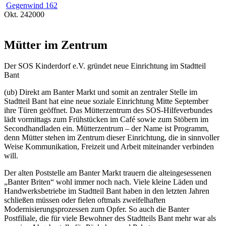
Gegenwind 162
Okt.
24
2000
Mütter im Zentrum
Der SOS Kinderdorf e.V. gründet neue Einrichtung im Stadtteil
Bant
(ub) Direkt am Banter Markt und somit an zentraler Stelle im
Stadtteil Bant hat eine neue soziale Einrichtung Mitte September
ihre Türen geöffnet. Das Mütterzentrum des SOS-Hilfeverbundes
lädt vormittags zum Frühstücken im Café sowie zum Stöbern im
Secondhandladen ein. Mütterzentrum – der Name ist Programm,
denn Mütter stehen im Zentrum dieser Einrichtung, die in sinnvoller
Weise Kommunikation, Freizeit und Arbeit miteinander verbinden
will.
Der alten Poststelle am Banter Markt trauern die alteingesessenen
„Banter Briten“ wohl immer noch nach. Viele kleine Läden und
Handwerksbetriebe im Stadtteil Bant haben in den letzten Jahren
schließen müssen oder fielen oftmals zweifelhaften
Modernisierungsprozessen zum Opfer. So auch die Banter
Postfiliale, die für viele Bewohner des Stadtteils Bant mehr war als