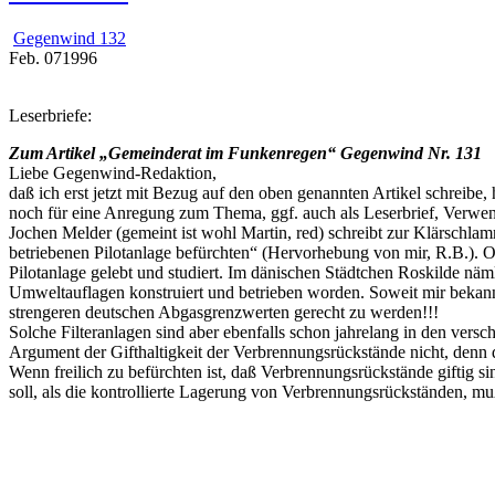
Gegenwind 132
Feb.
07
1996
Leserbriefe:
Zum Artikel „Gemeinderat im Funkenregen“ Gegenwind Nr. 131
Liebe Gegenwind-Redaktion,
daß ich erst jetzt mit Bezug auf den oben genannten Artikel schreib
noch für eine Anregung zum Thema, ggf. auch als Leserbrief, Verwe
Jochen Melder (gemeint ist wohl Martin, red) schreibt zur Klärschlam
betriebenen Pilotanlage befürchten“ (Hervorhebung von mir, R.B.). Of
Pilotanlage gelebt und studiert. Im dänischen Städtchen Roskilde nä
Umweltauflagen konstruiert und betrieben worden. Soweit mir bekannt
strengeren deutschen Abgasgrenzwerten gerecht zu werden!!!
Solche Filteranlagen sind aber ebenfalls schon jahrelang in den ver
Argument der Gifthaltigkeit der Verbrennungsrückstände nicht, denn di
Wenn freilich zu befürchten ist, daß Verbrennungsrückstände giftig 
soll, als die kontrollierte Lagerung von Verbrennungsrückständen, 