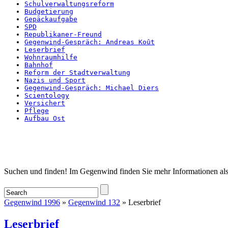
Schulverwaltungsreform
Budgetierung
Gepäckaufgabe
SPD
Republikaner-Freund
Gegenwind-Gespräch: Andreas Koût
Leserbrief
Wohnraumhilfe
Bahnhof
Reform der Stadtverwaltung
Nazis und Sport
Gegenwind-Gespräch: Michael Diers
Scientology
Versichert
Pflege
Aufbau Ost
Startseite
Suchen und finden! Im Gegenwind finden Sie mehr Informationen als
Gegenwind 1996
»
Gegenwind 132
» Leserbrief
Leserbrief