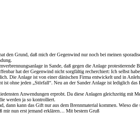
e, hat den Grund, daß mich der Gegenwind nur noch bei meinen sporadis
ndung.
mverbrennungsanlage in Sande, daß gegen die Anlage protestierende Bürg
fenbar hat der Gegenwind nicht sorgfältig recherchiert: Ich selbst habe
mlich. Die Anlage ist von einer dänischen Firma entwickelt und in Anl
 ist ohne jeden „Störfall“. Neu an der Sander Anlage ist lediglich da
schiedensten Anwendungen erprobt. Da diese Anlagen gleichzeitig mit M
e werden ja so kontrolliert.
sind, dann kann das Gift nur aus dem Brennmaterial kommen. Wieso die u
muß mir nun erst jemand erklären… Mit bestem Gruß