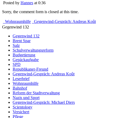
Posted by
Hannes
at 0:36
Sorry, the comment form is closed at this time.
Wohnraumhilfe
Gegenwind-Gespräch: Andreas Koût
Gegenwind 132
Gegenwind 132
Brent Spar
Salz
Schulverwaltungsreform
Budgetierung
Gepäckaufgabe
SPD
Republikaner-Freund
Gegenwind-Gespräch: Andreas Koût
Leserbrief
Wohnraumhilfe
Bahnhof
Reform der Stadtverwaltung
Nazis und Sport
Gegenwind-Gespräch: Michael Diers
Scientology
Versichert
Pflege