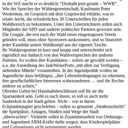
in der WZ macht er es deutlich: “Deshalb jetzt gerade – WWB“.
Wie der Sprecher der Wählergemeinschaft, Kaufmann Peter
Westerman, im Gespräch mit dem Gegenwind erklärte, war es
relativ leicht, die erforderlichen 30 Unterschriften für jeden
Wahlbereich zu bekommen. Unter den Unterzeichnern sollen auch
Mitglieder der SPD und anderer politischer Parteien gewesen sein.
Die Gruppe, die erst nach der Wahl einen eingetragenen Verein
gründen will, muss ohne Sponsoren auskommen, und so finanziert
jeder Kandidat seinen Wahlkampf aus der eigenen Tasche.
Ihr Wahlprogramm ist kurz und knapp und unterscheidet sich
eigentlich nur dadurch von den Wahlversprechen der anderen
Parteien. So wollen ihre Kandidaten – sofern sie gewählt werden –
u.a. die Ansiedlung des JadeWeserPorts „mit allen zur Verfügung
stehenden Mitteln“ vorantreiben. In der Jugendpolitik wollen sie
Jugendliche dazu befähigen, „ihre Lebensbedingungen zu erkennen,
ihre gesellschaftlichen Interessen wahrzunehmen … und die Rechte
anderer zu achten.“
Oberstes Gebot bei Haushaltsbeschlüssen soll für sie die
Sparsamkeit sein. Geht es nach ihnen, so soll es auch mehr
Sauberkeit in der Stadt geben. Nicht – wie in ihrem
Eckpunktepapier geschrieben – sollen so genannte „Straßenscherifs“
die Spielplätze, Anlagen, Straßen und Wege der Stadt
„überwachen“. Vielmehr sollen in Zusammenarbeit von Ordnungs-
und Jugendamt ABM-Kräfte dafür sorgen, dass Kinderspielplätze
und Grünanlagen nicht verunreinigt werden.