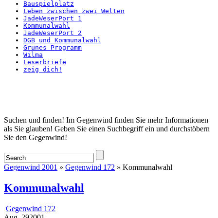
Bauspielplatz
Leben zwischen zwei Welten
JadeWeserPort 1
Kommunalwahl
JadeWeserPort 2
DGB und Kommunalwahl
Grünes Programm
Wilma
Leserbriefe
zeig dich!
Startseite
Suchen und finden! Im Gegenwind finden Sie mehr Informationen
als Sie glauben! Geben Sie einen Suchbegriff ein und durchstöbern
Sie den Gegenwind!
Gegenwind 2001
»
Gegenwind 172
» Kommunalwahl
Kommunalwahl
Gegenwind 172
Aug.
29
2001