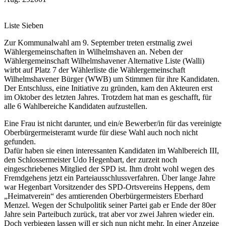
Liste Sieben
Zur Kommunalwahl am 9. September treten erstmalig zwei
Wählergemeinschaften in Wilhelmshaven an. Neben der
Wählergemeinschaft Wilhelmshavener Alternative Liste (Walli)
wirbt auf Platz 7 der Wählerliste die Wählergemeinschaft
Wilhelmshavener Bürger (WWB) um Stimmen für ihre Kandidaten.
Der Entschluss, eine Initiative zu gründen, kam den Akteuren erst
im Oktober des letzten Jahres. Trotzdem hat man es geschafft, für
alle 6 Wahlbereiche Kandidaten aufzustellen.
Eine Frau ist nicht darunter, und ein/e Bewerber/in für das vereinigte
Oberbürgermeisteramt wurde für diese Wahl auch noch nicht
gefunden.
Dafür haben sie einen interessanten Kandidaten im Wahlbereich III,
den Schlossermeister Udo Hegenbart, der zurzeit noch
eingeschriebenes Mitglied der SPD ist. Ihm droht wohl wegen des
Fremdgehens jetzt ein Parteiausschlussverfahren. Über lange Jahre
war Hegenbart Vorsitzender des SPD-Ortsvereins Heppens, dem
„Heimatverein“ des amtierenden Oberbürgermeisters Eberhard
Menzel. Wegen der Schulpolitik seiner Partei gab er Ende der 80er
Jahre sein Parteibuch zurück, trat aber vor zwei Jahren wieder ein.
Doch verbiegen lassen will er sich nun nicht mehr. In einer Anzeige