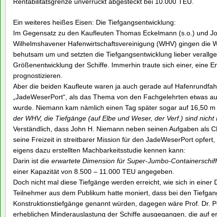
Rentabilitätsgrenze unverrückt abgesteckt bei 10.000 TEU.
Ein weiteres heißes Eisen: Die Tiefgangsentwicklung:
Im Gegensatz zu den Kaufleuten Thomas Eckelmann (s.o.) und Jo
Wilhelmshavener Hafenwirtschaftsvereinigung (WHV) gingen die W
behutsam um und setzten die Tiefgangsentwicklung lieber verallg
Größenentwicklung der Schiffe. Immerhin traute sich einer, eine 
prognostizieren.
Aber die beiden Kaufleute waren ja auch gerade auf Hafenrundfahr
„JadeWeserPort“, als das Thema von den Fachgelehrten etwas 
wurde. Niemann kam nämlich einen Tag später sogar auf 16,50 m 
der WHV, die Tiefgänge (auf Elbe und Weser, der Verf.) sind nicht 
Verständlich, dass John H. Niemann neben seinen Aufgaben als Che
seine Freizeit in streitbarer Mission für den JadeWeserPort opfert,
eigens dazu erstellten Machbarkeitsstudie kennen kann:
Darin ist die
erwartete Dimension für Super-Jumbo-Containerschif
einer Kapazität von 8.500 – 11.000 TEU angegeben.
Doch nicht mal diese Tiefgänge werden erreicht, wie sich in einer 
Teilnehmer aus dem Publikum hatte moniert, dass bei den Tiefg
Konstruktionstiefgänge genannt würden, dagegen wäre Prof. Dr. P
erheblichen Minderauslastung der Schiffe ausgegangen, die auf e