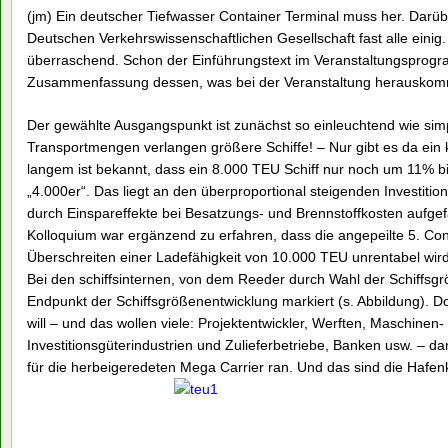
(jm) Ein deutscher Tiefwasser Container Terminal muss her. Darü
Deutschen Verkehrswissenschaftlichen Gesellschaft fast alle einig.
überraschend. Schon der Einführungstext im Veranstaltungspr
Zusammenfassung dessen, was bei der Veranstaltung herauskomm
Der gewählte Ausgangspunkt ist zunächst so einleuchtend wie si
Transportmengen verlangen größere Schiffe! – Nur gibt es da ein 
langem ist bekannt, dass ein 8.000 TEU Schiff nur noch um 11% bi
„4.000er“. Das liegt an den überproportional steigenden Investitio
durch Einspareffekte bei Besatzungs- und Brennstoffkosten aufg
Kolloquium war ergänzend zu erfahren, dass die angepeilte 5. Con
Überschreiten einer Ladefähigkeit von 10.000 TEU unrentabel wird
Bei den schiffsinternen, von dem Reeder durch Wahl der Schiffsgr
Endpunkt der Schiffsgrößenentwicklung markiert (s. Abbildung). 
will – und das wollen viele: Projektentwickler, Werften, Maschinen
Investitionsgüterindustrien und Zulieferbetriebe, Banken usw. –
für die herbeigeredeten Mega Carrier ran. Und das sind die Hafen