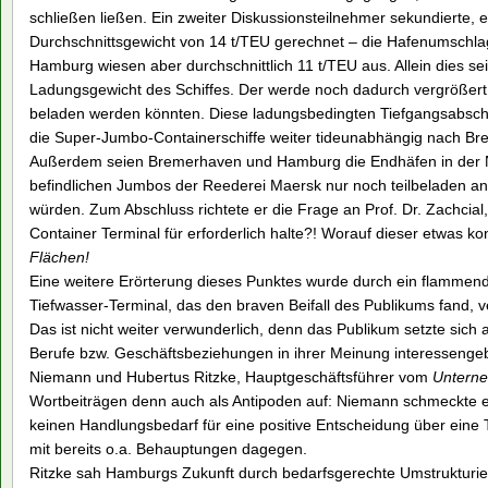
schließen ließen. Ein zweiter Diskussionsteilnehmer sekundierte,
Durchschnittsgewicht von 14 t/TEU gerechnet – die Hafenumschla
Hamburg wiesen aber durchschnittlich 11 t/TEU aus. Allein dies se
Ladungsgewicht des Schiffes. Der werde noch dadurch vergrößert, 
beladen werden könnten. Diese ladungsbedingten Tiefgangsabsch
die Super-Jumbo-Containerschiffe weiter tideunabhängig nach B
Außerdem seien Bremerhaven und Hamburg die Endhäfen in der Nor
befindlichen Jumbos der Reederei Maersk nur noch teilbeladen an
würden. Zum Abschluss richtete er die Frage an Prof. Dr. Zachcial
Container Terminal für erforderlich halte?! Worauf dieser etwas kon
Flächen!
Eine weitere Erörterung dieses Punktes wurde durch ein flammend
Tiefwasser-Terminal, das den braven Beifall des Publikums fand, v
Das ist nicht weiter verwunderlich, denn das Publikum setzte sic
Berufe bzw. Geschäftsbeziehungen in ihrer Meinung interessengeb
Niemann und Hubertus Ritzke, Hauptgeschäftsführer vom
Untern
Wortbeiträgen denn auch als Antipoden auf: Niemann schmeckte es
keinen Handlungsbedarf für eine positive Entscheidung über eine 
mit bereits o.a. Behauptungen dagegen.
Ritzke sah Hamburgs Zukunft durch bedarfsgerechte Umstrukturie