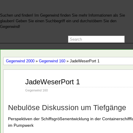
Suchen und finden! Im Gegenwind finden Sie mehr Informationen als Sie
glauben! Geben Sie einen Suchbegriff ein und durchstöbern Sie den
Gegenwind!
Gegenwind 2000
»
Gegenwind 160
» JadeWeserPort 1
Aug.
JadeWeserPort 1
02
2000
Gegenwind 160
Nebulöse Diskussion um Tiefgänge
Perspektiven der Schiffsgrößenentwicklung in der Containerschiff
im Pumpwerk