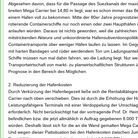
Abgesehen davon, dass für die Passage des Suezkanals der maxim
breiten Mega Carrier bei 14,80 m liegt, war es schon immer das Be
einem Hafen voll zu bekommen. Mitte der 80er Jahre prognostizi
rotierende Containerschiffe nur noch einen oder zwei Haupthäfen
anlaufen würden. Daraus ist nichts geworden, weil die zahlreiche
mitstrickenden Akteure und unkoordinierte Hafensubventionspolitik
Containertransporte über weniger Häfen laufen zu lassen. Im Gege
mit harten Bandagen und rüder werdendem Ton um Ladungsanteile 
Schiffe müssen nun mal dahin fahren, wo die Ladung liegt. Nur we
Transportwirtschaft von markt- zu planwirtschaftlichen Strukture
Prognose in den Bereich des Möglichen.
2. Reduzierung der Hafenkosten
Durch Verkürzung der Hafenliegezeit ließe sich die Rentabiltätsg
Carrier nach oben verschieben. Dies ist durch die Erhöhung der Ha
Leistungsfähigere Terminals mit einer Verdoppelung der Umschlagg
erforderlich. Nicht berücksichtigt hat der vortragende Prof. Dr. Hei
befindlichen bzw. die jetzt allmählich in Auftrag gegebenen 8.000
würden. Deshalb lässt sich für die an die Wand gemalten Mega Carr
Und wegen dieser Pattsituation bei den Hafenkosten zwischen Jum