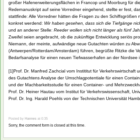
großer Hafenerweiterungsflächen in Francop und Moorburg für d
Redemanuskript auf seine Vorredner eingehend, stellte er fest, d
stattfinde: Alle Vorredner hätten die Fragen zu den Schiffsgrößen
konkret werdend:
Wir haben gesehen, dass sich die Tiefgänge ni
und an anderer Stelle:
Reeder wollen sich nicht länger als fünf Ja
Zweifel seien angebracht, ob die zukünftige Entwicklung seriös pr
Niemann, der meinte, aufwändige neue Gutachten würden zu Ab
(Antwerpen/Rotterdam/Amsterdam) führen, begrüßte Ritzke die Ve
Bedarfsanalyse für einen neuen Tiefwasserhafen an der Nordsee i
[1]Prof. Dr. Manfred Zachcial vom Instititut für Verkehrswirtschaft
des Gutachtens Analyse der Umschlagpotentiale für einen Conta
und der Machbarkeitsstudie für einen Container- und Mehrzweckh
Prof. Dr. Heiner Hautau vom Institut für Verkehrswissenschaft, Un
Prof. Dr. Ing. Harald Poehls von der Technischen Universität Ham
Posted by
Hannes
at 0:35
Sorry, the comment form is closed at this time.